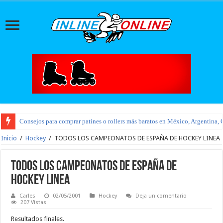
Consejos para comprar patines o rollers más baratos en México, Argentina, 
Inicio
/
Hockey
/
TODOS LOS CAMPEONATOS DE ESPAÑA DE HOCKEY LINEA
TODOS LOS CAMPEONATOS DE ESPAÑA DE
HOCKEY LINEA
Carles
02/05/2001
Hockey
Deja un comentario
207 Vistas
Resultados finales.