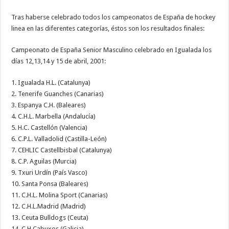
Tras haberse celebrado todos los campeonatos de España de hockey
linea en las diferentes categorías, éstos son los resultados finales:
Campeonato de España Senior Masculino celebrado en Igualada los
días 12,13,14 y 15 de abril, 2001:
1. Igualada H.L. (Catalunya)
2. Tenerife Guanches (Canarias)
3. Espanya C.H. (Baleares)
4. C.H.L. Marbella (Andalucía)
5. H.C. Castellón (Valencia)
6. C.P.L. Valladolid (Castilla-León)
7. CEHLIC Castellbisbal (Catalunya)
8. C.P. Aguilas (Murcia)
9. Txuri Urdín (País Vasco)
10. Santa Ponsa (Baleares)
11. C.H.L. Molina Sport (Canarias)
12. C.H.L.Madrid (Madrid)
13. Ceuta Bulldogs (Ceuta)
14. C.H.Cabuxos (Galicia)