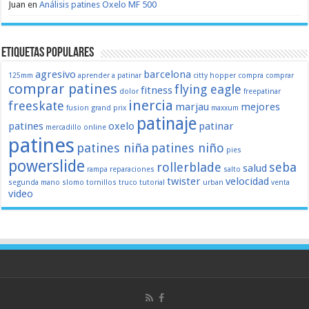
Juan
en
Análisis patines Oxelo MF 500
Etiquetas populares
agresivo
barcelona
125mm
aprender a patinar
citty hopper
compra
comprar
comprar patines
flying eagle
fitness
dolor
freepatinar
inercia
freeskate
marjau
mejores
fusion
grand prix
maxxum
patinaje
patines
oxelo
patinar
mercadillo
online
patines
patines niña
patines niño
pies
powerslide
rollerblade
seba
salud
rampa
reparaciones
salto
twister
velocidad
segunda mano
slomo
tornillos
truco
tutorial
urban
venta
video