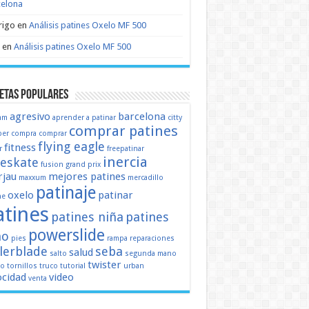
celona
rigo
en
Análisis patines Oxelo MF 500
en
Análisis patines Oxelo MF 500
etas populares
agresivo
barcelona
mm
aprender a patinar
citty
comprar patines
er
compra
comprar
flying eagle
fitness
r
freepatinar
inercia
eeskate
fusion
grand prix
jau
mejores patines
maxxum
mercadillo
patinaje
oxelo
patinar
ne
atines
patines niña
patines
powerslide
ño
pies
rampa
reparaciones
llerblade
seba
salud
salto
segunda mano
twister
mo
tornillos
truco
tutorial
urban
ocidad
video
venta