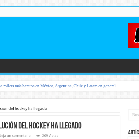
o rollers más baratos en México, Argentina, Chile y Latam en general
ución del hockey ha llegado
lución del hockey ha llegado
Artíc
Deja un comentario
209 Vistas