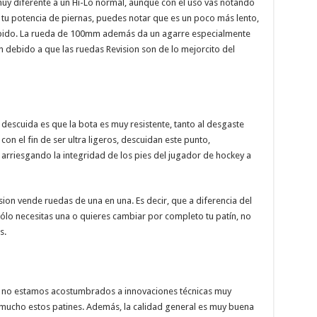
y diferente a un Hi-Lo normal, aunque con el uso vas notando
tu potencia de piernas, puedes notar que es un poco más lento,
rápido. La rueda de 100mm además da un agarre especialmente
 debido a que las ruedas Revision son de lo mejorcito del
descuida es que la bota es muy resistente, tanto al desgaste
on el fin de ser ultra ligeros, descuidan este punto,
rriesgando la integridad de los pies del jugador de hockey a
ion vende ruedas de una en una. Es decir, que a diferencia del
sólo necesitas una o quieres cambiar por completo tu patín, no
s.
e no estamos acostumbrados a innovaciones técnicas muy
mucho estos patines. Además, la calidad general es muy buena