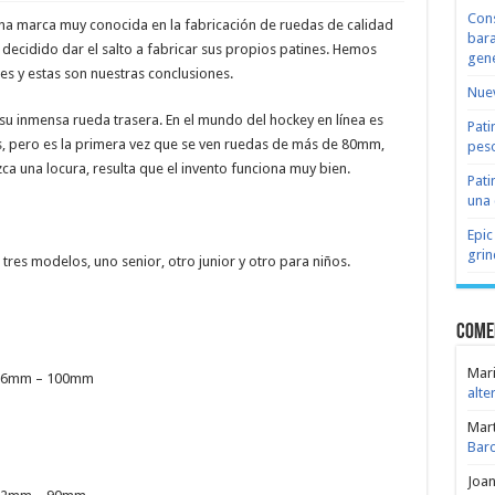
Cons
una marca muy conocida en la fabricación de ruedas de calidad
bara
decidido dar el salto a fabricar sus propios patines. Hemos
gene
es y estas son nuestras conclusiones.
Nuev
su inmensa rueda trasera. En el mundo del hockey en línea es
Pati
s, pero es la primera vez que se ven ruedas de más de 80mm,
peso
a una locura, resulta que el invento funciona muy bien.
Pati
una 
Epic
grin
res modelos, uno senior, otro junior y otro para niños.
Come
Mari
 76mm – 100mm
alte
Mar
Bar
Joa