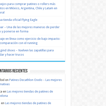
ejos para comprar patines o rollers más
tos en México, Argentina, Chile y Latam en
ral
a tienda oficial Flying Eagle
nar – Una de las mejores maneras de perder
 y ponerse en forma
naje en línea como ejercicio de bajo impacto:
comparación con el running
 gind shoes – Vuelven las zapatillas para
dar y hacer trucos
ntarios recientes
bel
en
Patines Decathlon Oxelo – Las mejores
rnativas
ta
en
Las mejores tiendas de patines de
celona
n
en
Las mejores tiendas de patines de