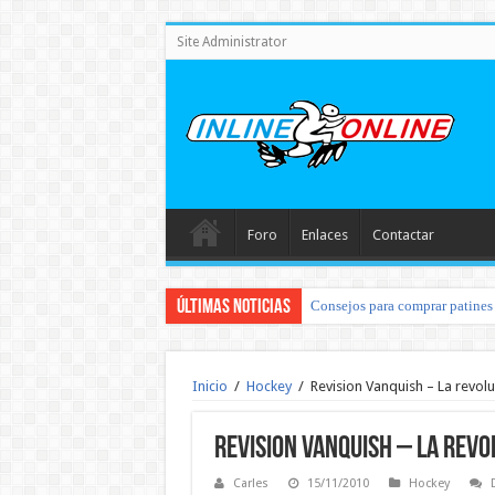
Site Administrator
Foro
Enlaces
Contactar
Últimas noticias
Consejos para comprar patines 
Inicio
/
Hockey
/
Revision Vanquish – La revol
Revision Vanquish – La revo
Carles
15/11/2010
Hockey