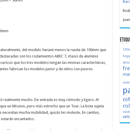
 72mm – 90mm
Bar
Rod
Juan
 90mm
Etiqu
 naturalmente, del modelo Variant menos la rueda de 100mm que
125
 destacadas son los rodamientos ABEC 7, chasis de aluminio
hopp
curioso que los tres modelos tengan las mismas características,
dolo
fr
antes fabrican los modelos junior y de niños con peores
mar
onli
p
ni
tó realmente mucho. De entrada es muy cómodo y ligero. Al
ro
que un Mission, pero más estrecho que un Tour. La bota sujeta
slo
 necesitan mucha mobilidad, quizás les moleste. En cambio,
vel
 estarán encantados.