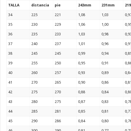
TALLA
distancia
pie
243mm
231mm
21
34
225
221
1,08
1,03
0,9
35
230
229
1,06
1,00
0,9
36
235
233
1,03
0,98
0,9
37
240
237
1,01
0,96
0,9
38
245
245
0,99
0,94
0,8
39
255
250
0,95
0,91
0,8
40
260
257
0,93
0,89
0,8
41
270
265
0,90
0,86
0,8
42
275
270
0,88
0,84
0,8
43
280
275
0,87
0,83
0,7
44
285
281
0,85
0,81
0,7
45
290
286
0,84
0,80
0,7
46
300
290
0,81
0,77
0,7