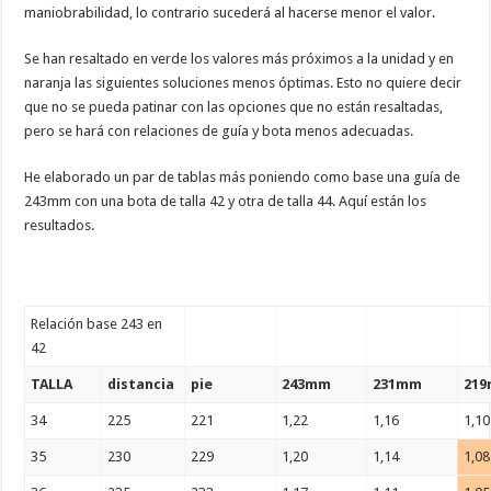
maniobrabilidad, lo contrario sucederá al hacerse menor el valor.
Se han resaltado en verde los valores más próximos a la unidad y en
naranja las siguientes soluciones menos óptimas. Esto no quiere decir
que no se pueda patinar con las opciones que no están resaltadas,
pero se hará con relaciones de guía y bota menos adecuadas.
He elaborado un par de tablas más poniendo como base una guía de
243mm con una bota de talla 42 y otra de talla 44. Aquí están los
resultados.
Relación base 243 en
42
TALLA
distancia
pie
243mm
231mm
21
34
225
221
1,22
1,16
1,10
35
230
229
1,20
1,14
1,08