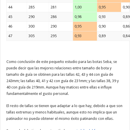
44
285
281
1,00
0,95
0,90
45
290
286
0,98
0,93
0,89
46
300
290
0,95
0,90
0,86
47
305
295
0,93
0,89
0,84
Como conclusión de este pequeño estudio para las botas Seba, se
puede decir que las mejores relaciones entre tamaño de bota y
tamaño de guía se obtinen para las tallas 42, 43 y 44 con guía de
243mm; las tallas 40, 41 y 42 con guía de 231mm; y las tallas 38, 39 y
40 con guía de 219mm. Aunque hay matices entre ellas e influye
fundamentalmente el gusto personal.
El resto de tallas se tienen que adaptar a lo que hay, debido a que son
tallas extremas y menos habituales, aunque esto no implica que un
patinador no pueda obtener el mismo éxito patinando con ellas.