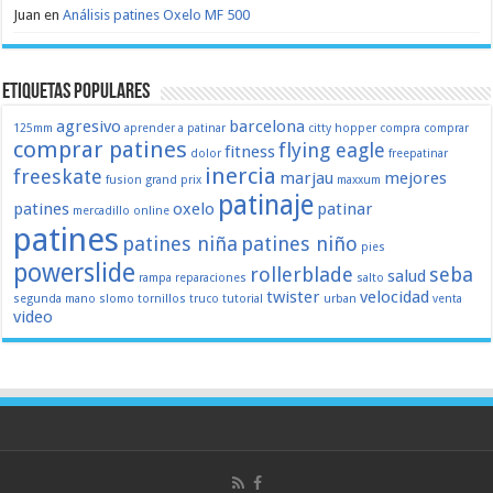
Juan
en
Análisis patines Oxelo MF 500
Etiquetas populares
agresivo
barcelona
125mm
aprender a patinar
citty hopper
compra
comprar
comprar patines
flying eagle
fitness
dolor
freepatinar
inercia
freeskate
marjau
mejores
fusion
grand prix
maxxum
patinaje
patines
oxelo
patinar
mercadillo
online
patines
patines niña
patines niño
pies
powerslide
rollerblade
seba
salud
rampa
reparaciones
salto
twister
velocidad
segunda mano
slomo
tornillos
truco
tutorial
urban
venta
video