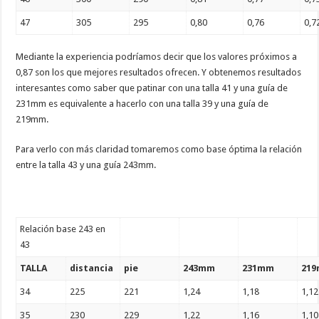
47
305
295
0,80
0,76
0,7
Mediante la experiencia podríamos decir que los valores próximos a
0,87 son los que mejores resultados ofrecen. Y obtenemos resultados
interesantes como saber que patinar con una talla 41 y una guía de
231mm es equivalente a hacerlo con una talla 39 y una guía de
219mm.
Para verlo con más claridad tomaremos como base óptima la relación
entre la talla 43 y una guía 243mm.
Relación base 243 en
43
TALLA
distancia
pie
243mm
231mm
21
34
225
221
1,24
1,18
1,12
35
230
229
1,22
1,16
1,10