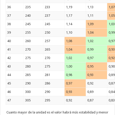
36
235
233
1,19
1,13
1,07
37
240
237
1,17
1,11
1,05
38
245
245
1,14
1,09
1,03
39
255
250
1,10
1,04
0,99
40
260
257
1,08
1,02
0,97
41
270
265
1,04
0,99
0,93
42
275
270
1,02
0,97
0,92
43
280
275
1,00
0,95
0,90
44
285
281
0,98
0,93
0,89
45
290
286
0,97
0,92
0,87
46
300
290
0,93
0,89
0,84
47
305
295
0,92
0,87
0,83
Cuanto mayor de la unidad es el valor habrá más estabilidad y menor