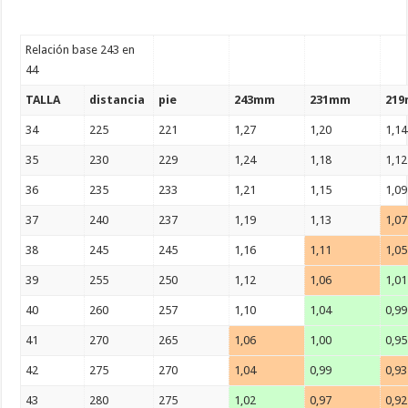
Relación base 243 en
44
TALLA
distancia
pie
243mm
231mm
21
34
225
221
1,27
1,20
1,14
35
230
229
1,24
1,18
1,12
36
235
233
1,21
1,15
1,09
37
240
237
1,19
1,13
1,07
38
245
245
1,16
1,11
1,05
39
255
250
1,12
1,06
1,01
40
260
257
1,10
1,04
0,99
41
270
265
1,06
1,00
0,95
42
275
270
1,04
0,99
0,93
43
280
275
1,02
0,97
0,92