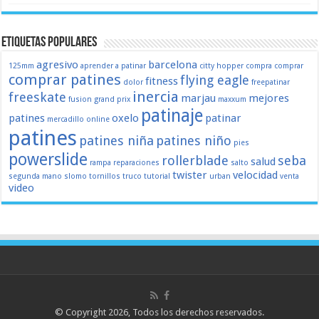
Etiquetas populares
agresivo
barcelona
125mm
aprender a patinar
citty hopper
compra
comprar
comprar patines
flying eagle
fitness
dolor
freepatinar
inercia
freeskate
marjau
mejores
fusion
grand prix
maxxum
patinaje
patines
oxelo
patinar
mercadillo
online
patines
patines niña
patines niño
pies
powerslide
rollerblade
seba
salud
rampa
reparaciones
salto
twister
velocidad
segunda mano
slomo
tornillos
truco
tutorial
urban
venta
video
© Copyright 2026, Todos los derechos reservados.