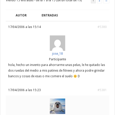
Viendo 15 entradas - de la 1 a la 15 (de un total de 19)
1
2
→
AUTOR
ENTRADAS
17/04/2006 a las 15:14
#5380
jose_18
Participante
hola, hecho un invento para ahorrarme unas pelas, le he quitado las
dos ruedas del medio a mis patines de fitnees y ahora podre grindar
bancos y cosas de esas o me comere el suelo
D
17/04/2006 a las 15:23
#5381