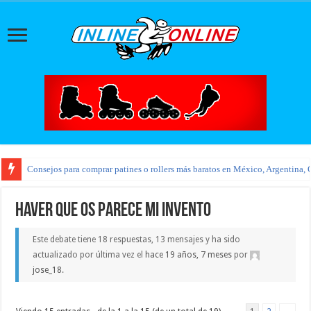
Consejos para comprar patines o rollers más baratos en México, Argentina, 
haver que os parece mi invento
Este debate tiene 18 respuestas, 13 mensajes y ha sido
actualizado por última vez el
hace 19 años, 7 meses
por
jose_18
.