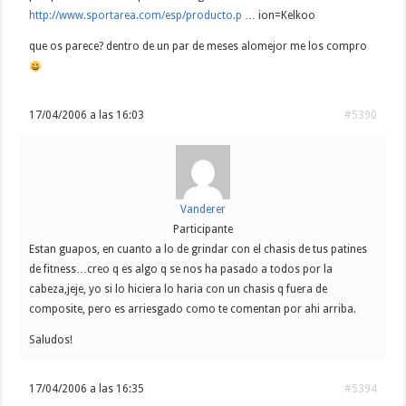
http://www.sportarea.com/esp/producto.p
… ion=Kelkoo
que os parece? dentro de un par de meses alomejor me los compro
17/04/2006 a las 16:03
#5390
Vanderer
Participante
Estan guapos, en cuanto a lo de grindar con el chasis de tus patines
de fitness…creo q es algo q se nos ha pasado a todos por la
cabeza,jeje, yo si lo hiciera lo haria con un chasis q fuera de
composite, pero es arriesgado como te comentan por ahi arriba.
Saludos!
17/04/2006 a las 16:35
#5394