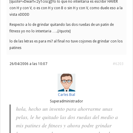
[quote=»Dwarf»:2y1ciscg]Yo lo que no intentaria es escribir HAVER
con H y con V, o es con H y con B o sin H y con V, como duele eso a la
vista xDDDD
Respecto a lo de grindar quitando las dos ruedas de un patin de
fitness yo no lo intentaria …..[/quote]
lo de las letras es para mi? al final no tuve cojones de grindar con los
patines
26/04/2006 a las 10:07
#6203
Carles Bial
Superadministrador
hola, hecho un invento para ahorrarme unas
pelas, le he quitado las dos ruedas del medio a
mis patines de fitnees y ahora podre grindar