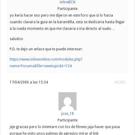
inlineBCN
Participante
yo keria hacer eso pero me dijeron en este foro que si lo hacia
cuando clavara la guia en la barandilla, esta se deslizaria hasta llegar
a la rueda momento en que me clavaria e iria directo al suelo…
saludos
P.D. te dejo un enlace que te puede interesar:
https://www.inlineonline.com/modules.php?
name=Forums&file=viewtopic&t=134
17/04/2006 a las 15:34
#5383
jose_18
Participante
jeje gracias pero lo intentare con los de fitnees jaja haver que pasa
porque he visto unos patines de agresivo mirar el link