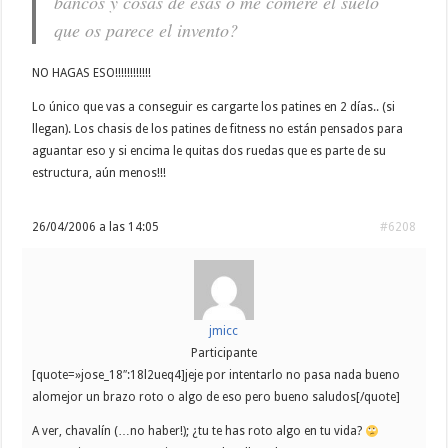
bancos y cosas de esas o me comere el suelo
que os parece el invento?
NO HAGAS ESO!!!!!!!!!!!!
Lo único que vas a conseguir es cargarte los patines en 2 días.. (si
llegan). Los chasis de los patines de fitness no están pensados para
aguantar eso y si encima le quitas dos ruedas que es parte de su
estructura, aún menos!!!
26/04/2006 a las 14:05
#6208
jmicc
Participante
[quote=»jose_18″:18l2ueq4]jeje por intentarlo no pasa nada bueno
alomejor un brazo roto o algo de eso pero bueno saludos[/quote]
A ver, chavalín (…no haber!); ¿tu te has roto algo en tu vida?