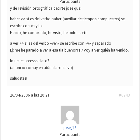
Participante
y de revisión ortográfica decirte jose que:
haber >> si es del verbo haber (auxiliar de tiempos compuestos) se
escribe con «h y b»
He ido, he comprado, he visto, he oido…. etc
a ver >> si es del verbo «ver» se escribe con «v» y separado
Ej: me he parado a ver a esa tia buenorra / Voy a ver quién ha venido.
lo tieneeeeeesss claro?
(anuncio romay en atún claro calvo)
saludetes!
26/04/2006 a las 20:21
#6243
jose_18
Participante