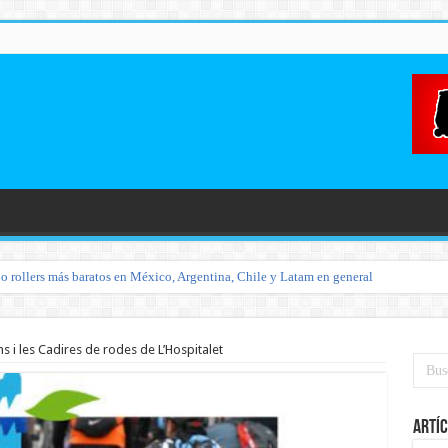
o rollers más baratos en México, Argentina, Chile y Latam en general
ins i les Cadires de rodes de L’Hospitalet
Artíc