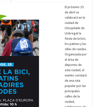
El próximo 25
de abril se
celebrará en la
ciudad de
L’Hospitalet de
Llobregat la
fiesta de la bici,
los patines y las
sillas de ruedas.
Organizada por
el área de
deportes de
esta ciudad, el
evento constará
de una ruta
popular por las
principales
calles de la
ciudad,
exhibiciones de