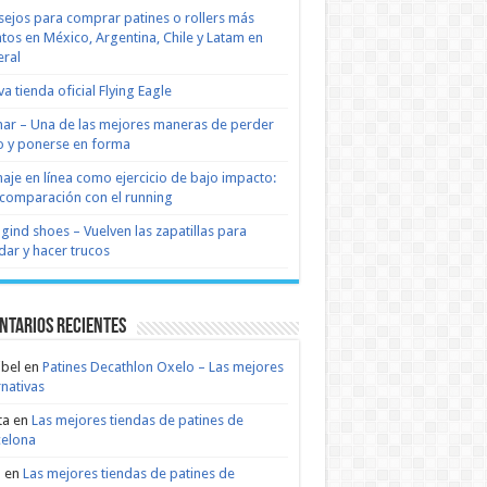
ejos para comprar patines o rollers más
tos en México, Argentina, Chile y Latam en
ral
a tienda oficial Flying Eagle
nar – Una de las mejores maneras de perder
 y ponerse en forma
naje en línea como ejercicio de bajo impacto:
comparación con el running
 gind shoes – Vuelven las zapatillas para
dar y hacer trucos
ntarios recientes
bel
en
Patines Decathlon Oxelo – Las mejores
rnativas
ta
en
Las mejores tiendas de patines de
celona
n
en
Las mejores tiendas de patines de