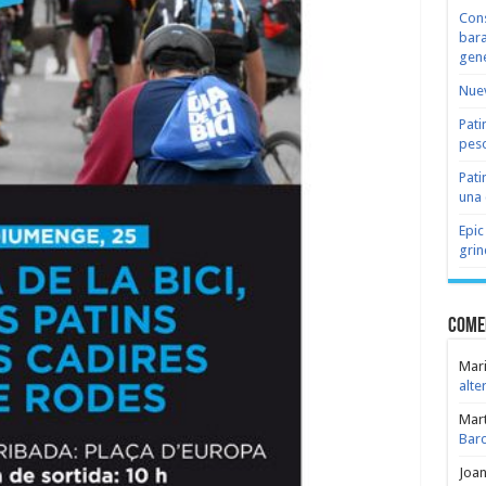
Cons
bara
gene
Nuev
Pati
peso
Pati
una 
Epic
grin
Come
Mari
alte
Mar
Bar
Joa