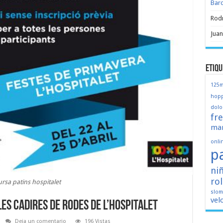
Bar
Rod
Juan
Etiqu
125
hopp
dolo
fr
mar
onli
p
ni
ro
ursa patins hospitalet
slo
vel
i les Cadires de rodes de L’Hospitalet
Deja un comentario
196 Vistas