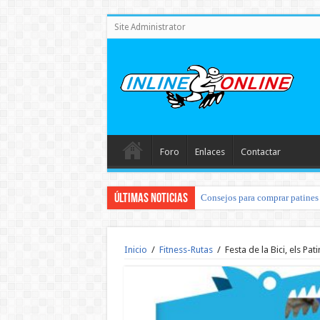
Site Administrator
Foro
Enlaces
Contactar
Últimas noticias
Consejos para comprar patines 
Inicio
/
Fitness-Rutas
/
Festa de la Bici, els Pat