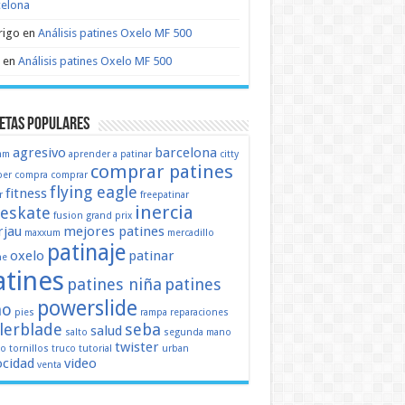
celona
rigo
en
Análisis patines Oxelo MF 500
en
Análisis patines Oxelo MF 500
etas populares
agresivo
barcelona
mm
aprender a patinar
citty
comprar patines
er
compra
comprar
flying eagle
fitness
r
freepatinar
inercia
eeskate
fusion
grand prix
jau
mejores patines
maxxum
mercadillo
patinaje
oxelo
patinar
ne
atines
patines niña
patines
powerslide
ño
pies
rampa
reparaciones
llerblade
seba
salud
salto
segunda mano
twister
mo
tornillos
truco
tutorial
urban
ocidad
video
venta