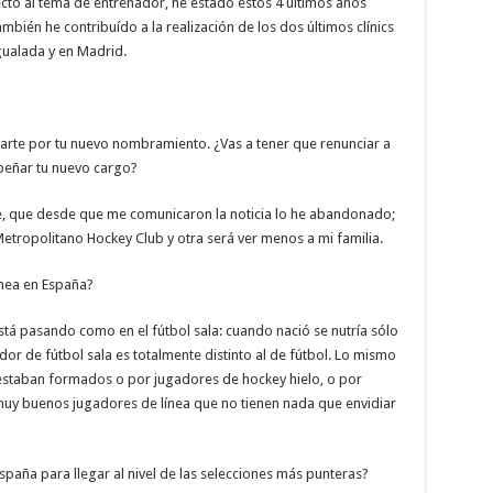
cto al tema de entrenador, he estado estos 4 últimos años
bién he contribuído a la realización de los dos últimos clínics
ualada y en Madrid.
itarte por tu nuevo nombramiento. ¿Vas a tener que renunciar a
peñar tu nuevo cargo?
je, que desde que me comunicaron la noticia lo he abandonado;
 Metropolitano Hockey Club y otra será ver menos a mi familia.
ínea en España?
á pasando como en el fútbol sala: cuando nació se nutría sólo
dor de fútbol sala es totalmente distinto al de fútbol. Lo mismo
estaban formados o por jugadores de hockey hielo, o por
 muy buenos jugadores de línea que no tienen nada que envidiar
España para llegar al nivel de las selecciones más punteras?