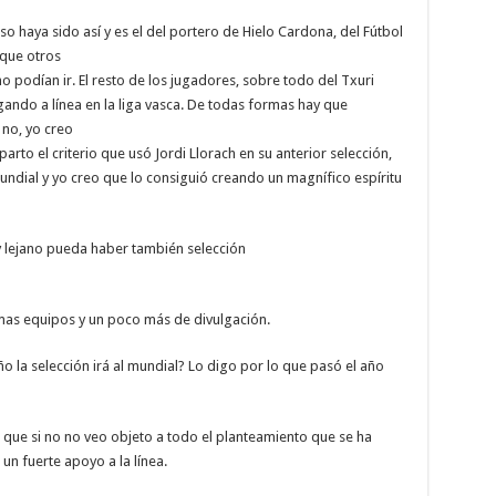
 haya sido así y es el del portero de Hielo Cardona, del Fútbol
 que otros
 podían ir. El resto de los jugadores, sobre todo del Txuri
gando a línea en la liga vasca. De todas formas hay que
 no, yo creo
arto el criterio que usó Jordi Llorach en su anterior selección,
mundial y yo creo que lo consiguió creando un magnífico espíritu
y lejano pueda haber también selección
 mas equipos y un poco más de divulgación.
 la selección irá al mundial? Lo digo por lo que pasó el año
 que si no no veo objeto a todo el planteamiento que se ha
un fuerte apoyo a la línea.