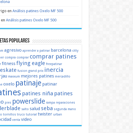
celona
rigo
en
Análisis patines Oxelo MF 500
en
Análisis patines Oxelo MF 500
etas populares
agresivo
barcelona
mm
aprender a patinar
citty
comprar patines
er
compra
comprar
flying eagle
fitness
r
freepatinar
inercia
eeskate
fusion
grand prix
jau
mejores patines
maxxum
mercadillo
patinaje
oxelo
patinar
ne
atines
patines niña
patines
powerslide
ño
pies
rampa
reparaciones
llerblade
seba
salud
salto
segunda mano
twister
mo
tornillos
truco
tutorial
urban
ocidad
video
venta