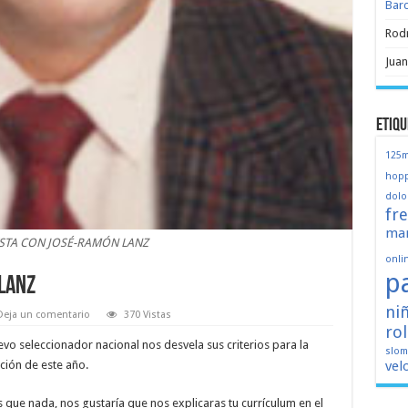
Bar
Rod
Juan
Etiqu
125
hopp
dolo
fr
mar
STA CON JOSÉ-RAMÓN LANZ
onli
p
LANZ
ni
Deja un comentario
370 Vistas
ro
evo seleccionador nacional nos desvela sus criterios para la
slo
ción de este año.
vel
 que nada, nos gustaría que nos explicaras tu currículum en el