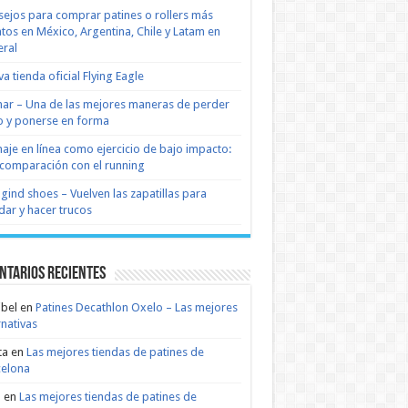
ejos para comprar patines o rollers más
tos en México, Argentina, Chile y Latam en
ral
a tienda oficial Flying Eagle
nar – Una de las mejores maneras de perder
 y ponerse en forma
naje en línea como ejercicio de bajo impacto:
comparación con el running
 gind shoes – Vuelven las zapatillas para
dar y hacer trucos
ntarios recientes
bel
en
Patines Decathlon Oxelo – Las mejores
rnativas
ta
en
Las mejores tiendas de patines de
celona
n
en
Las mejores tiendas de patines de