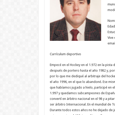
mundo
modo 
Nomb
Edad
Estud
Vive 
email
Currículum deportivo
Empecé en el Hockey en el 1.972 en la pista 
después de portero hasta el año 1982 y, por 
por lo que me dediqué al arbitraje del hockey
el año 1996, en el que lo abandoné. Ese mi
que habíamos jugado a hielo, participé en 
1.997 y quedamos subcampeones de España. C
convertí en árbitro nacional en el 98 y a pi
ser árbitro Internacional. En el mundial de T
Durante todos estos años no he dejado de ju