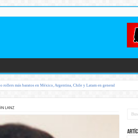
o rollers más baratos en México, Argentina, Chile y Latam en general
ÓN LANZ
Artíc