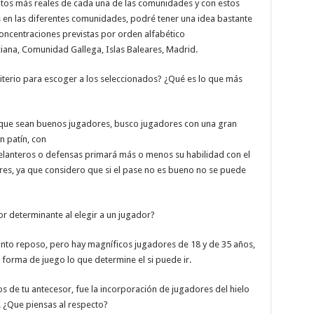
tos más reales de cada una de las comunidades y con estos
es en las diferentes comunidades, podré tener una idea bastante
concentraciones previstas por orden alfabético
iana, Comunidad Gallega, Islas Baleares, Madrid.
criterio para escoger a los seleccionados? ¿Qué es lo que más
s que sean buenos jugadores, busco jugadores con una gran
n patín, con
delanteros o defensas primará más o menos su habilidad con el
res, ya que considero que si el pase no es bueno no se puede
or determinante al elegir a un jugador?
unto reposo, pero hay magníficos jugadores de 18 y de 35 años,
u forma de juego lo que determine el si puede ir.
os de tu antecesor, fue la incorporación de jugadores del hielo
. ¿Que piensas al respecto?