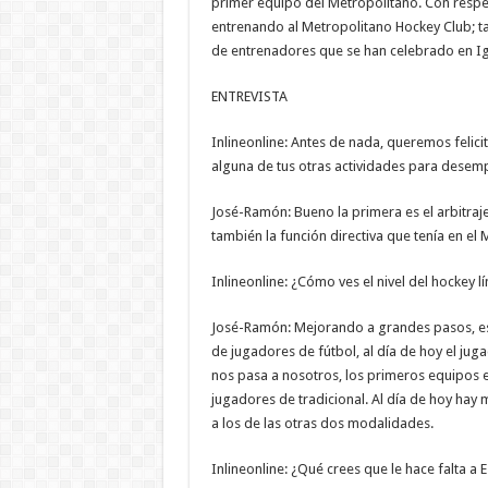
primer equipo del Metropolitano. Con respe
entrenando al Metropolitano Hockey Club; tam
de entrenadores que se han celebrado en Ig
ENTREVISTA
Inlineonline: Antes de nada, queremos felic
alguna de tus otras actividades para desem
José-Ramón: Bueno la primera es el arbitra
también la función directiva que tenía en el
Inlineonline: ¿Cómo ves el nivel del hockey l
José-Ramón: Mejorando a grandes pasos, est
de jugadores de fútbol, al día de hoy el juga
nos pasa a nosotros, los primeros equipos 
jugadores de tradicional. Al día de hoy hay
a los de las otras dos modalidades.
Inlineonline: ¿Qué crees que le hace falta a 