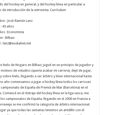
 del hockey en general, y del hockey línea en particular a
de introducción de la entrevista.
Currículum
re : José-Ramón Lanz
 : 45 años
ios : Economista
en : Bilbao
 :
lanz@euskalnet.net
de hielo de Nogaro en Bilbao; jugué en un principio de jugador y
motivos de estudios (quería acabar mi carrera), dejé de jugar,
 sobre hielo, llegando a ser árbitro y linier internacional hasta
smo año comenzamos a jugar a hockey línea todos los carrozas
el campeonato de España de Premià de Mar (Barcelona) en el
omencé en el rbitraje del hockey línea en la liga vasca, me
tar los campeonatos de España, llegando en el 2000 en Francia a
orrevieja se me confirmó la categoría de árbitro internacional.
gar ya que todas las semanas tenemos un artidillo con el