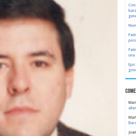
Cons
bara
gene
Nuev
Pati
peso
Pati
una 
Epic
grin
Come
Mari
alte
Mar
Bar
Joa