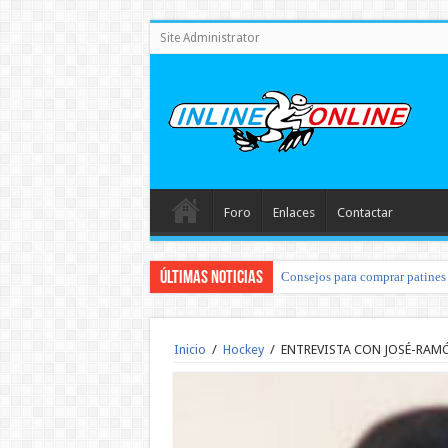
Site Administrator
Foro
Enlaces
Contactar
Últimas noticias
Consejos para comprar patines 
Inicio
/
Hockey
/
ENTREVISTA CON JOSÉ-RAM