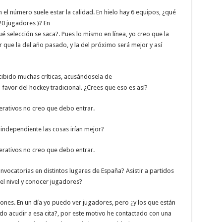
el número suele estar la calidad. En hielo hay 6 equipos, ¿qué
0 jugadores )? En
ué selección se saca?. Pues lo mismo en línea, yo creo que la
que la del año pasado, y la del próximo será mejor y así
cibido muchas críticas, acusándosela de
 favor del hockey tradicional. ¿Crees que eso es así?
rativos no creo que debo entrar.
 independiente las cosas irían mejor?
rativos no creo que debo entrar.
onvocatorias en distintos lugares de España? Asistir a partidos
el nivel y conocer jugadores?
iones. En un día yo puedo ver jugadores, pero ¿y los que están
o acudir a esa cita?, por este motivo he contactado con una