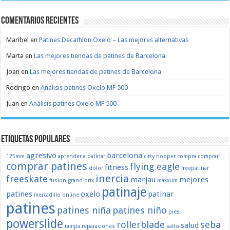
Comentarios recientes
Maribel
en
Patines Decathlon Oxelo – Las mejores alternativas
Marta
en
Las mejores tiendas de patines de Barcelona
Joan
en
Las mejores tiendas de patines de Barcelona
Rodrigo
en
Análisis patines Oxelo MF 500
Juan
en
Análisis patines Oxelo MF 500
Etiquetas populares
agresivo
barcelona
125mm
aprender a patinar
citty hopper
compra
comprar
comprar patines
flying eagle
fitness
dolor
freepatinar
inercia
freeskate
marjau
mejores
fusion
grand prix
maxxum
patinaje
patines
oxelo
patinar
mercadillo
online
patines
patines niña
patines niño
pies
powerslide
rollerblade
seba
salud
rampa
reparaciones
salto