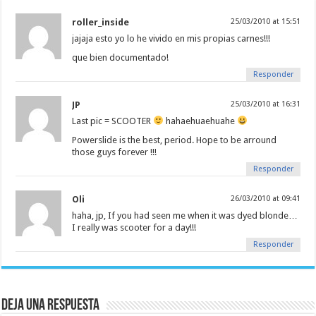
roller_inside
25/03/2010 at 15:51
jajaja esto yo lo he vivido en mis propias carnes!!!
que bien documentado!
Responder
JP
25/03/2010 at 16:31
Last pic = SCOOTER
hahaehuaehuahe
Powerslide is the best, period. Hope to be arround
those guys forever !!!
Responder
Oli
26/03/2010 at 09:41
haha, jp, If you had seen me when it was dyed blonde…
I really was scooter for a day!!!
Responder
Deja una respuesta