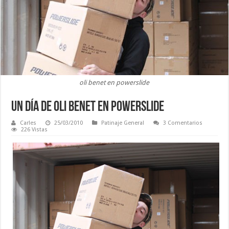
oli benet en powerslide
Un día de Oli Benet en Powerslide
Carles
25/03/2010
Patinaje General
3 Comentarios
226 Vistas