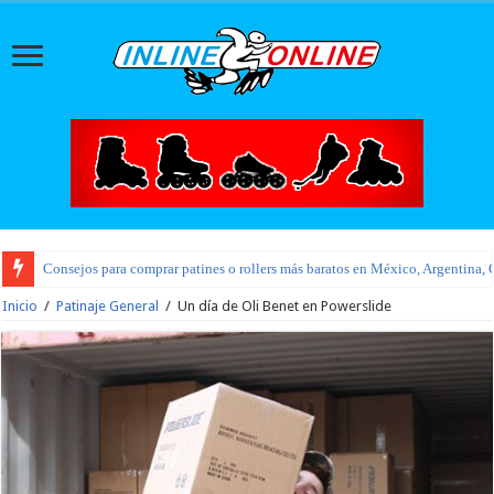
Consejos para comprar patines o rollers más baratos en México, Argentina, 
Nueva tienda oficial Flying Eagle
Inicio
/
Patinaje General
/
Un día de Oli Benet en Powerslide