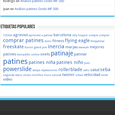
Rodrigo
en
Análisis patines Oxelo MF 500
Juan
en
Análisis patines Oxelo MF 500
Etiquetas populares
agresivo
barcelona
125mm
aprender a patinar
citty hopper
compra
comprar
comprar patines
flying eagle
fitness
dolor
freepatinar
inercia
freeskate
marjau
mejores
fusion
grand prix
maxxum
patinaje
patines
oxelo
patinar
mercadillo
online
patines
patines niña
patines niño
pies
powerslide
rollerblade
seba
salud
rampa
reparaciones
salto
twister
velocidad
segunda mano
slomo
tornillos
truco
tutorial
urban
venta
video