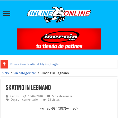
Nueva tienda oficial Flying Eagle
Inicio
/
Sin categorizar
/
Skating in Legnano
Skating in Legnano
Carles
10/02/2010
Sin categorizar
Deja un comentario
98 Vistas
{vimeo}9344387{/vimeo}