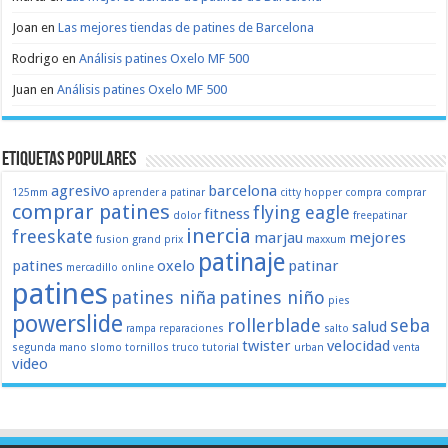
Joan
en
Las mejores tiendas de patines de Barcelona
Rodrigo
en
Análisis patines Oxelo MF 500
Juan
en
Análisis patines Oxelo MF 500
Etiquetas populares
agresivo
barcelona
125mm
aprender a patinar
citty hopper
compra
comprar
comprar patines
flying eagle
fitness
dolor
freepatinar
inercia
freeskate
marjau
mejores
fusion
grand prix
maxxum
patinaje
patines
oxelo
patinar
mercadillo
online
patines
patines niña
patines niño
pies
powerslide
rollerblade
seba
salud
rampa
reparaciones
salto
twister
velocidad
segunda mano
slomo
tornillos
truco
tutorial
urban
venta
video