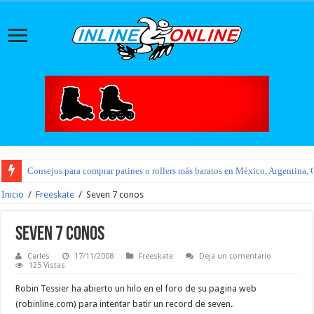
Consejos para comprar patines o rollers más baratos en México, Argentina, 
Inicio
/
Freeskate
/
Seven 7 conos
Seven 7 conos
Carles
17/11/2008
Freeskate
Deja un comentario
125 Vistas
Robin Tessier ha abierto un hilo en el foro de su pagina web
(robinline.com) para intentar batir un record de seven.