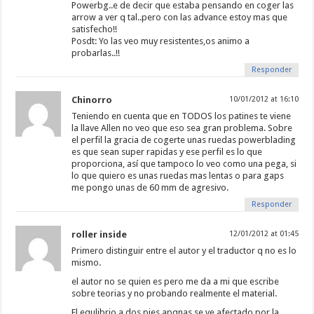
Powerbg..e de decir que estaba pensando en coger las
arrow a ver q tal..pero con las advance estoy mas que
satisfecho!!
Posdt: Yo las veo muy resistentes,os animo a
probarlas..!!
Responder
Chinorro
10/01/2012 at 16:10
Teniendo en cuenta que en TODOS los patines te viene
la llave Allen no veo que eso sea gran problema. Sobre
el perfil la gracia de cogerte unas ruedas powerblading
es que sean super rapidas y ese perfil es lo que
proporciona, así que tampoco lo veo como una pega, si
lo que quiero es unas ruedas mas lentas o para gaps
me pongo unas de 60 mm de agresivo.
Responder
roller inside
12/01/2012 at 01:45
Primero distinguir entre el autor y el traductor q no es lo
mismo.
el autor no se quien es pero me da a mi que escribe
sobre teorias y no probando realmente el material.
El equlibrio a dos pies apqnas se ve afectado por la