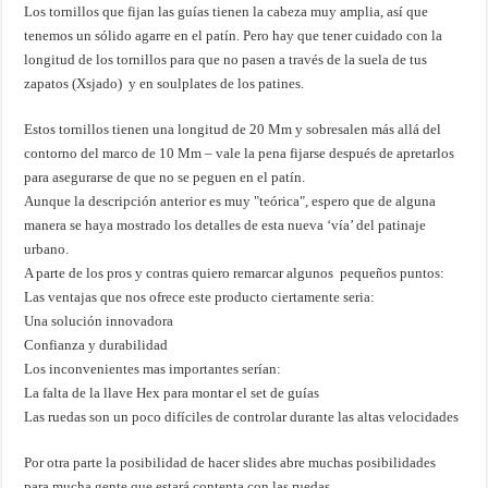
Los tornillos que fijan las guías tienen la cabeza muy amplia, así que
tenemos un sólido agarre en el patín. Pero hay que tener cuidado con la
longitud de los tornillos para que no pasen a través de la suela de tus
zapatos (Xsjado) y en soulplates de los patines.
Estos tornillos tienen una longitud de 20 Mm y sobresalen más allá del
contorno del marco de 10 Mm – vale la pena fijarse después de apretarlos
para asegurarse de que no se peguen en el patín.
Aunque la descripción anterior es muy "teórica", espero que de alguna
manera se haya mostrado los detalles de esta nueva ‘vía’ del patinaje
urbano.
A parte de los pros y contras quiero remarcar algunos pequeños puntos:
Las ventajas que nos ofrece este producto ciertamente seria:
Una solución innovadora
Confianza y durabilidad
Los inconvenientes mas importantes serían:
La falta de la llave Hex para montar el set de guías
Las ruedas son un poco difíciles de controlar durante las altas velocidades
Por otra parte la posibilidad de hacer slides abre muchas posibilidades
para mucha gente que estará contenta con las ruedas.