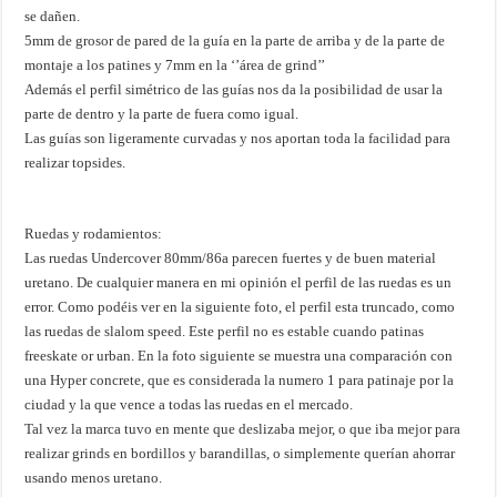
se dañen.
5mm de grosor de pared de la guía en la parte de arriba y de la parte de
montaje a los patines y 7mm en la ‘’área de grind’’
Además el perfil simétrico de las guías nos da la posibilidad de usar la
parte de dentro y la parte de fuera como igual.
Las guías son ligeramente curvadas y nos aportan toda la facilidad para
realizar topsides.
Ruedas y rodamientos:
Las ruedas Undercover 80mm/86a parecen fuertes y de buen material
uretano. De cualquier manera en mi opinión el perfil de las ruedas es un
error. Como podéis ver en la siguiente foto, el perfil esta truncado, como
las ruedas de slalom speed. Este perfil no es estable cuando patinas
freeskate or urban. En la foto siguiente se muestra una comparación con
una Hyper concrete, que es considerada la numero 1 para patinaje por la
ciudad y la que vence a todas las ruedas en el mercado.
Tal vez la marca tuvo en mente que deslizaba mejor, o que iba mejor para
realizar grinds en bordillos y barandillas, o simplemente querían ahorrar
usando menos uretano.