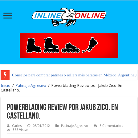
Consejos para comprar patines o rollers más baratos en México, Argentina, 
Inicio
/
Patinaje Agresivo
/
Powerblading Review por Jakub Zico. En
Castellano.
Powerblading Review por Jakub Zico. En
Castellano.
Carles
05/01/2012
Patinaje Agresivo
5 Comentarios
368 Vistas