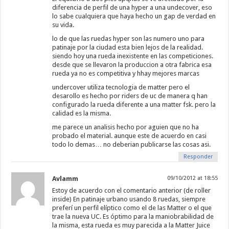
diferencia de perfil de una hyper a una undecover, eso
lo sabe cualquiera que haya hecho un gap de verdad en
su vida.
lo de que las ruedas hyper son las numero uno para
patinaje por la ciudad esta bien lejos de la realidad.
siendo hoy una rueda inexistente en las competiciones.
desde que se llevaron la produccion a otra fabrica esa
rueda ya no es competitiva y hhay mejores marcas
undercover utiliza tecnologia de matter pero el
desarollo es hecho por riders de uc de manera q han
configurado la rueda diferente a una matter fsk. pero la
calidad es la misma.
me parece un analisis hecho por aguien que no ha
probado el material. aunque este de acuerdo en casi
todo lo demas… no deberian publicarse las cosas asi.
Responder
Avlamm
09/10/2012 at 18:55
Estoy de acuerdo con el comentario anterior (de roller
inside) En patinaje urbano usando 8 ruedas, siempre
preferí un perfil elíptico como el de las Matter o el que
trae la nueva UC. Es óptimo para la maniobrabilidad de
la misma, esta rueda es muy parecida a la Matter Juice