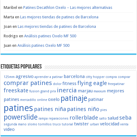
Maribel
en
Patines Decathlon Oxelo – Las mejores alternativas
Marta
en
Las mejores tiendas de patines de Barcelona
Joan
en
Las mejores tiendas de patines de Barcelona
Rodrigo
en
Análisis patines Oxelo MF 500
Juan
en
Análisis patines Oxelo MF 500
Etiquetas populares
agresivo
barcelona
125mm
aprender a patinar
citty hopper
compra
comprar
comprar patines
flying eagle
fitness
dolor
freepatinar
inercia
freeskate
marjau
mejores
fusion
grand prix
maxxum
patinaje
patines
oxelo
patinar
mercadillo
online
patines
patines niña
patines niño
pies
powerslide
rollerblade
seba
salud
rampa
reparaciones
salto
twister
velocidad
segunda mano
slomo
tornillos
truco
tutorial
urban
venta
video