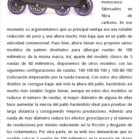
monocasco
fabricados en
fibra de
carbono. En ese
momento os argumentamos que su principal ventaja era una notable
reducción de peso y una altura mucho más baja que en un patín de
velocidad convencional. Pues bien, ahora Xenan nos propone varios
modelos de patines diseñados para albergar ruedas de 100
milímetros de la misma marca. Así, aparte del modelo clásico de 5
ruedas de 80 milímetros, disponemos de otros modelos con las
siguientes configuraciones de ruedas: 100-100-80-100 y 100-80-100
(colocación empezando por la rueda trasera). Con estos dos últimos
diseños se consigue bajar aún más la altura del patín, haciéndolo así
mucho más estable. Según Xenan, aunque en estos dos modelos se
reduzca el número de ruedas, el mayor diámetro de alguna de ellas
hace aumentar la inercia del patín haciéndolo ideal para pruebas de
larga distancia y consiguiendo mejores prestaciones. Además una
rueda de más diámetro reduce los efectos giroscópicos y el número
de revoluciones por minuto reduciendo así la fricción y desgaste de
los rodamientos. Por otra parte, en su web nos demuestran que es
posible colocar 3 ruedas de 100 milímetros en la mayoría de chasis