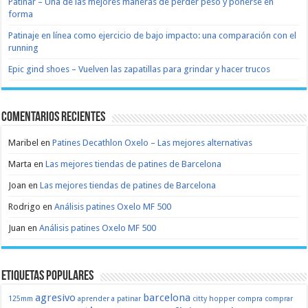
Patinar – Una de las mejores maneras de perder peso y ponerse en
forma
Patinaje en línea como ejercicio de bajo impacto: una comparación con el
running
Epic gind shoes – Vuelven las zapatillas para grindar y hacer trucos
Comentarios recientes
Maribel
en
Patines Decathlon Oxelo – Las mejores alternativas
Marta
en
Las mejores tiendas de patines de Barcelona
Joan
en
Las mejores tiendas de patines de Barcelona
Rodrigo
en
Análisis patines Oxelo MF 500
Juan
en
Análisis patines Oxelo MF 500
Etiquetas populares
agresivo
barcelona
125mm
aprender a patinar
citty hopper
compra
comprar