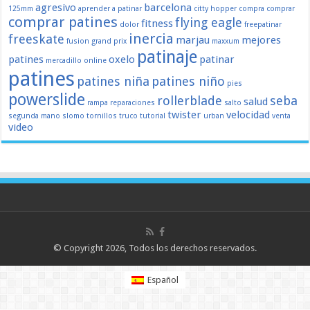
agresivo
barcelona
125mm
aprender a patinar
citty hopper
compra
comprar
comprar patines
flying eagle
fitness
dolor
freepatinar
inercia
freeskate
marjau
mejores
fusion
grand prix
maxxum
patinaje
patines
oxelo
patinar
mercadillo
online
patines
patines niña
patines niño
pies
powerslide
rollerblade
seba
salud
rampa
reparaciones
salto
twister
velocidad
segunda mano
slomo
tornillos
truco
tutorial
urban
venta
video
© Copyright 2026, Todos los derechos reservados.
Español