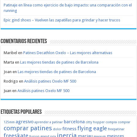
Patinaje en línea como ejercicio de bajo impacto: una comparación con el
running
Epic gind shoes – Vuelven las zapatillas para grindar y hacer trucos
Comentarios recientes
Maribel
en
Patines Decathlon Oxelo – Las mejores alternativas
Marta
en
Las mejores tiendas de patines de Barcelona
Joan
en
Las mejores tiendas de patines de Barcelona
Rodrigo
en
Análisis patines Oxelo MF 500
Juan
en
Análisis patines Oxelo MF 500
Etiquetas populares
agresivo
barcelona
125mm
aprender a patinar
citty hopper
compra
comprar
comprar patines
flying eagle
fitness
dolor
freepatinar
inercia
freeskate
marjau
mejores
fusion
grand prix
maxxum