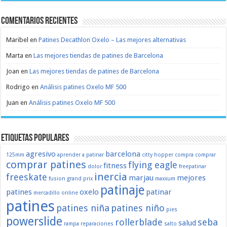
Comentarios recientes
Maribel
en
Patines Decathlon Oxelo – Las mejores alternativas
Marta
en
Las mejores tiendas de patines de Barcelona
Joan
en
Las mejores tiendas de patines de Barcelona
Rodrigo
en
Análisis patines Oxelo MF 500
Juan
en
Análisis patines Oxelo MF 500
Etiquetas populares
agresivo
barcelona
125mm
aprender a patinar
citty hopper
compra
comprar
comprar patines
flying eagle
fitness
dolor
freepatinar
inercia
freeskate
marjau
mejores
fusion
grand prix
maxxum
patinaje
patines
oxelo
patinar
mercadillo
online
patines
patines niña
patines niño
pies
powerslide
rollerblade
seba
salud
rampa
reparaciones
salto