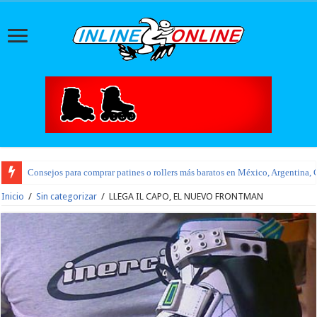
Consejos para comprar patines o rollers más baratos en México, Argentina, 
Inicio
/
Sin categorizar
/
LLEGA IL CAPO, EL NUEVO FRONTMAN