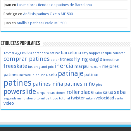
Joan
en
Las mejores tiendas de patines de Barcelona
Rodrigo
en
Análisis patines Oxelo MF 500
Juan
en
Análisis patines Oxelo MF 500
Etiquetas populares
agresivo
barcelona
125mm
aprender a patinar
citty hopper
compra
comprar
comprar patines
flying eagle
fitness
dolor
freepatinar
inercia
freeskate
marjau
mejores
fusion
grand prix
maxxum
patinaje
patines
oxelo
patinar
mercadillo
online
patines
patines niña
patines niño
pies
powerslide
rollerblade
seba
salud
rampa
reparaciones
salto
twister
velocidad
segunda mano
slomo
tornillos
truco
tutorial
urban
venta
video