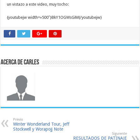
un vistazo a este video, muy tocho:
{youtubejw width=»500″}BkY1OGWsGiM{/youtubejw}
Acerca de Carles
Previo
Winter Wonderland Tour, Jeff
Stockwell y Worapojj Note
Siguiente
RESULTADOS DE PATINAJE