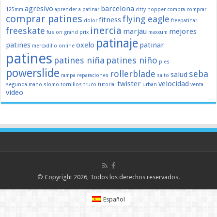
agresivo
barcelona
125mm
aprender a patinar
citty hopper
compra
comprar
comprar patines
flying eagle
fitness
dolor
freepatinar
inercia
freeskate
marjau
mejores
fusion
grand prix
maxxum
patinaje
patines
oxelo
patinar
mercadillo
online
patines
patines niña
patines niño
pies
powerslide
rollerblade
seba
salud
rampa
reparaciones
salto
twister
velocidad
segunda mano
slomo
tornillos
truco
tutorial
urban
venta
video
© Copyright 2026, Todos los derechos reservados.
Español