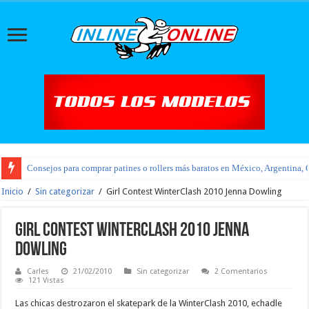
Consejos para comprar patines o rollers más baratos en México, Argentina, 
Inicio
/
Sin categorizar
/
Girl Contest WinterClash 2010 Jenna Dowling
Girl Contest WinterClash 2010 Jenna
Dowling
Carles
21/02/2010
Sin categorizar
2 Comentarios
121 Vistas
Las chicas destrozaron el skatepark de la WinterClash 2010, echadle