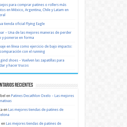
ejos para comprar patines o rollers más
tos en México, Argentina, Chile y Latam en
ral
a tienda oficial Flying Eagle
nar – Una de las mejores maneras de perder
 y ponerse en forma
naje en línea como ejercicio de bajo impacto:
comparación con el running
 gind shoes – Vuelven las zapatillas para
dar y hacer trucos
ntarios recientes
bel
en
Patines Decathlon Oxelo – Las mejores
rnativas
ta
en
Las mejores tiendas de patines de
celona
n
en
Las mejores tiendas de patines de