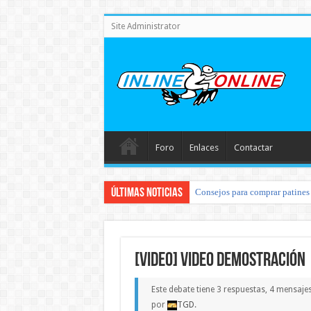
Site Administrator
Foro
Enlaces
Contactar
Últimas noticias
Consejos para comprar patines 
[VIDEO] Video demostración
Este debate tiene 3 respuestas, 4 mensaje
por
TGD
.