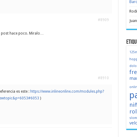
Bar
Rod
#8909
Juan
post hace poco. Miralo…
Etiqu
125
hopp
dolo
fr
mar
#8910
onli
eferencia es este :
https://www.inlineonline.com/modules.php?
p
iewtopic&p=6053#6053
)
ni
ro
slo
vel