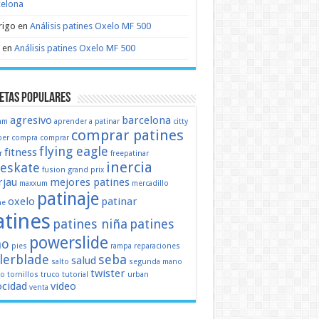
celona
rigo
en
Análisis patines Oxelo MF 500
en
Análisis patines Oxelo MF 500
etas populares
agresivo
barcelona
mm
aprender a patinar
citty
comprar patines
er
compra
comprar
flying eagle
fitness
r
freepatinar
inercia
eeskate
fusion
grand prix
jau
mejores patines
maxxum
mercadillo
patinaje
oxelo
patinar
ne
atines
patines niña
patines
powerslide
ño
pies
rampa
reparaciones
llerblade
seba
salud
salto
segunda mano
twister
mo
tornillos
truco
tutorial
urban
ocidad
video
venta