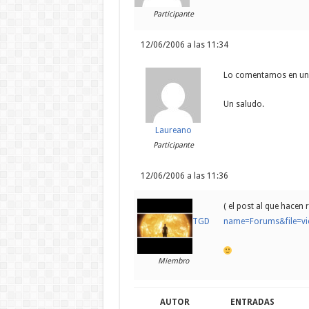
Participante
12/06/2006 a las 11:34
Lo comentamos en un 
Un saludo.
Laureano
Participante
12/06/2006 a las 11:36
( el post al que hacen r
name=Forums&file=v
TGD
Miembro
AUTOR
ENTRADAS