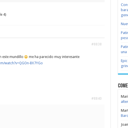
Cons
bara
e 4)
gene
Nuev
Pati
peso
#8838
Pati
una 
n este mundillo
me ha parecido muy interesante
Epic
com/watch?v=QGOn-BX7YGo
grin
Come
Mari
#8840
alte
Mar
Bar
Joa