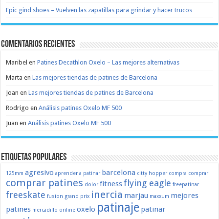
Epic gind shoes – Vuelven las zapatillas para grindar y hacer trucos
Comentarios recientes
Maribel
en
Patines Decathlon Oxelo – Las mejores alternativas
Marta
en
Las mejores tiendas de patines de Barcelona
Joan
en
Las mejores tiendas de patines de Barcelona
Rodrigo
en
Análisis patines Oxelo MF 500
Juan
en
Análisis patines Oxelo MF 500
Etiquetas populares
agresivo
barcelona
125mm
aprender a patinar
citty hopper
compra
comprar
comprar patines
flying eagle
fitness
dolor
freepatinar
inercia
freeskate
marjau
mejores
fusion
grand prix
maxxum
patinaje
patines
oxelo
patinar
mercadillo
online