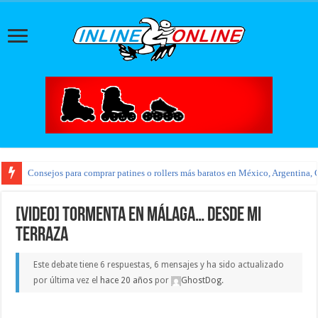
Consejos para comprar patines o rollers más baratos en México, Argentina, 
[VIDEO] Tormenta en Málaga… desde mi
terraza
Este debate tiene 6 respuestas, 6 mensajes y ha sido actualizado
por última vez el
hace 20 años
por
GhostDog
.