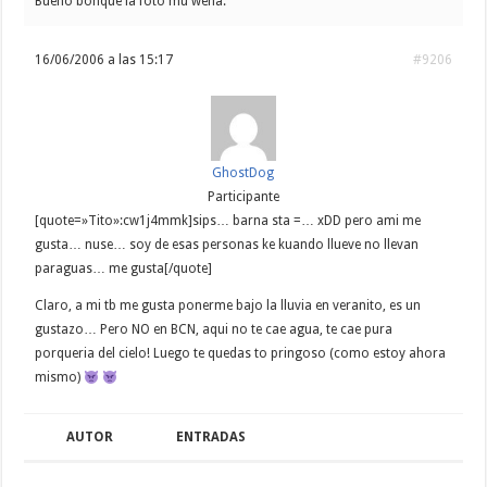
Bueno bohque la foto mu wena.
16/06/2006 a las 15:17
#9206
GhostDog
Participante
[quote=»Tito»:cw1j4mmk]sips… barna sta =… xDD pero ami me
gusta… nuse… soy de esas personas ke kuando llueve no llevan
paraguas… me gusta[/quote]
Claro, a mi tb me gusta ponerme bajo la lluvia en veranito, es un
gustazo… Pero NO en BCN, aqui no te cae agua, te cae pura
porqueria del cielo! Luego te quedas to pringoso (como estoy ahora
mismo)
AUTOR
ENTRADAS