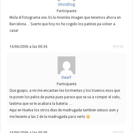
GhostDog
Participante
Mola el fotograma ese. Es la mismita imagen que tenemos ahora en
Barcelona… Suerte que hoy no he cogido los patines pa volver a
casa!
16/06/2006 a las 00:34
#9156
Dwarf
Participante
Que guapo, a mi me encantan las tormentas y los truenos esos que
te ponen los pelos de punta pues parece que se va a romper el cielo,
lastima que se te acabara la bateria …
Aqui en Huelva los otros dias de madrugada tambien estuvo asin y
me levante a las 2 de la madrugada para verlo
16/06/2006 a las 00:38
#9159