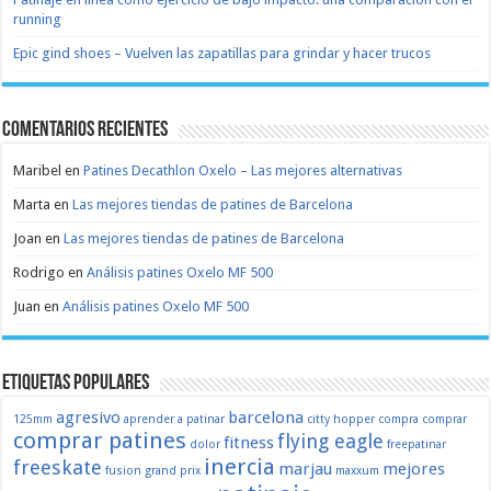
running
Epic gind shoes – Vuelven las zapatillas para grindar y hacer trucos
Comentarios recientes
Maribel
en
Patines Decathlon Oxelo – Las mejores alternativas
Marta
en
Las mejores tiendas de patines de Barcelona
Joan
en
Las mejores tiendas de patines de Barcelona
Rodrigo
en
Análisis patines Oxelo MF 500
Juan
en
Análisis patines Oxelo MF 500
Etiquetas populares
agresivo
barcelona
125mm
aprender a patinar
citty hopper
compra
comprar
comprar patines
flying eagle
fitness
dolor
freepatinar
inercia
freeskate
marjau
mejores
fusion
grand prix
maxxum