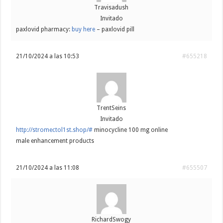
Travisadush
Invitado
paxlovid pharmacy:
buy here
– paxlovid pill
21/10/2024 a las 10:53
#655218
TrentSeins
Invitado
http://stromectol1st.shop/#
minocycline 100 mg online
male enhancement products
21/10/2024 a las 11:08
#655507
RichardSwogy