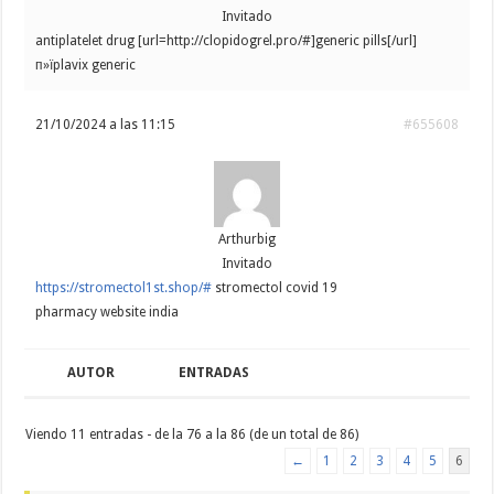
Invitado
antiplatelet drug [url=http://clopidogrel.pro/#]generic pills[/url]
п»їplavix generic
21/10/2024 a las 11:15
#655608
Arthurbig
Invitado
https://stromectol1st.shop/#
stromectol covid 19
pharmacy website india
AUTOR
ENTRADAS
Viendo 11 entradas - de la 76 a la 86 (de un total de 86)
←
1
2
3
4
5
6