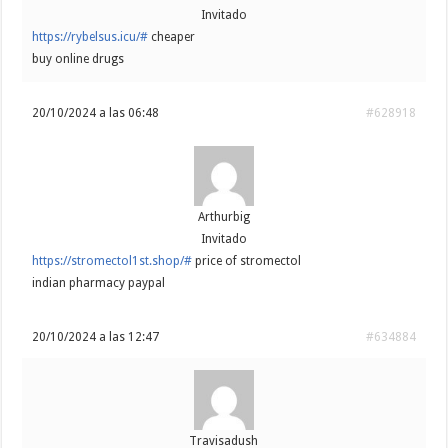
Invitado
https://rybelsus.icu/#
cheaper
buy online drugs
20/10/2024 a las 06:48
#628918
Arthurbig
Invitado
https://stromectol1st.shop/#
price of stromectol
indian pharmacy paypal
20/10/2024 a las 12:47
#634884
Travisadush