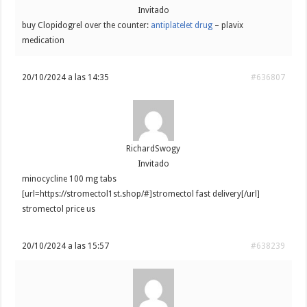
Invitado
buy Clopidogrel over the counter:
antiplatelet drug
– plavix
medication
20/10/2024 a las 14:35
#636807
RichardSwogy
Invitado
minocycline 100 mg tabs
[url=https://stromectol1st.shop/#]stromectol fast delivery[/url]
stromectol price us
20/10/2024 a las 15:57
#638239