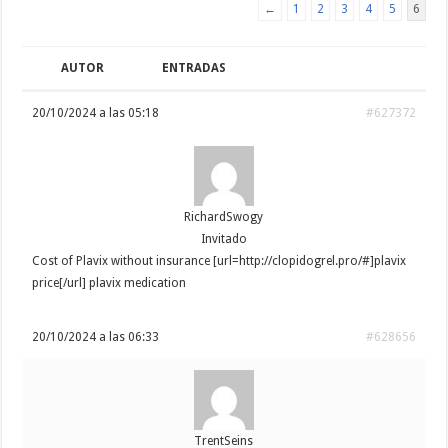
←
1
2
3
4
5
6
AUTOR
ENTRADAS
20/10/2024 a las 05:18
#627372
RichardSwogy
Invitado
Cost of Plavix without insurance [url=http://clopidogrel.pro/#]plavix
price[/url] plavix medication
20/10/2024 a las 06:33
#628656
TrentSeins