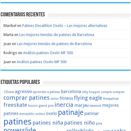
Comentarios recientes
Maribel
en
Patines Decathlon Oxelo – Las mejores alternativas
Marta
en
Las mejores tiendas de patines de Barcelona
Joan
en
Las mejores tiendas de patines de Barcelona
Rodrigo
en
Análisis patines Oxelo MF 500
Juan
en
Análisis patines Oxelo MF 500
Etiquetas populares
agresivo
barcelona
125mm
aprender a patinar
citty hopper
compra
comprar
comprar patines
flying eagle
fitness
dolor
freepatinar
inercia
freeskate
marjau
mejores
fusion
grand prix
maxxum
patinaje
patines
oxelo
patinar
mercadillo
online
patines
patines niña
patines niño
pies
powerslide
rollerblade
seba