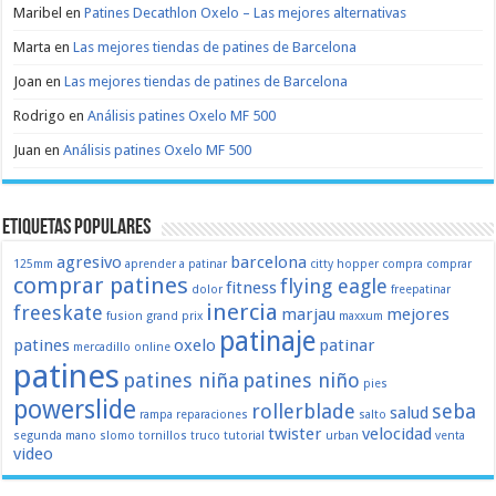
Maribel
en
Patines Decathlon Oxelo – Las mejores alternativas
Marta
en
Las mejores tiendas de patines de Barcelona
Joan
en
Las mejores tiendas de patines de Barcelona
Rodrigo
en
Análisis patines Oxelo MF 500
Juan
en
Análisis patines Oxelo MF 500
Etiquetas populares
agresivo
barcelona
125mm
aprender a patinar
citty hopper
compra
comprar
comprar patines
flying eagle
fitness
dolor
freepatinar
inercia
freeskate
marjau
mejores
fusion
grand prix
maxxum
patinaje
patines
oxelo
patinar
mercadillo
online
patines
patines niña
patines niño
pies
powerslide
rollerblade
seba
salud
rampa
reparaciones
salto
twister
velocidad
segunda mano
slomo
tornillos
truco
tutorial
urban
venta
video