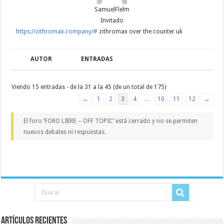
SamuelFlelm
Invitado
https://zithromax.company/#
zithromax over the counter uk
AUTOR
ENTRADAS
Viendo 15 entradas - de la 31 a la 45 (de un total de 175)
←
1
2
3
4
…
10
11
12
→
El foro ‘FORO LIBRE – OFF TOPIC’ está cerrado y no se permiten
nuevos debates ni respuestas.
Artículos recientes