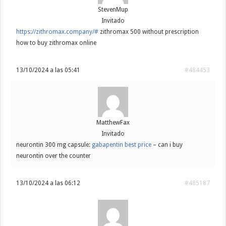
StevenMup
Invitado
https://zithromax.company/#
zithromax 500 without prescription
how to buy zithromax online
13/10/2024 a las 05:41
#484453
MatthewFax
Invitado
neurontin 300 mg capsule:
gabapentin best price
– can i buy
neurontin over the counter
13/10/2024 a las 06:12
#485187