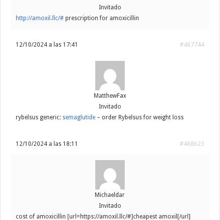
Invitado
http://amoxil.llc/#
prescription for amoxicillin
12/10/2024 a las 17:41
#467744
MatthewFax
Invitado
rybelsus generic:
semaglutide
– order Rybelsus for weight loss
12/10/2024 a las 18:11
#468623
Michaeldar
Invitado
cost of amoxicillin [url=https://amoxil.llc/#]cheapest amoxil[/url]