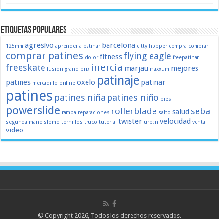
Etiquetas populares
agresivo
barcelona
125mm
aprender a patinar
citty hopper
compra
comprar
comprar patines
flying eagle
fitness
dolor
freepatinar
inercia
freeskate
marjau
mejores
fusion
grand prix
maxxum
patinaje
patines
oxelo
patinar
mercadillo
online
patines
patines niña
patines niño
pies
powerslide
rollerblade
seba
salud
rampa
reparaciones
salto
twister
velocidad
segunda mano
slomo
tornillos
truco
tutorial
urban
venta
video
© Copyright 2026, Todos los derechos reservados.