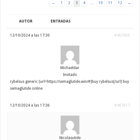
←
1
2
3
4
…
10
11
12
→
AUTOR
ENTRADAS
12/10/2024 a las 17:30
#467456
Michaeldar
Invitado
rybelsus generic [url=https://semaglutide.win/#]buy rybelsus[/url] buy
semaglutide online
12/10/2024 a las 17:36
#467617
Nicolasutide