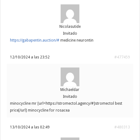
Nicolasutide
Invitado
https://gabapentin.auction/#
medicine neurontin
12/10/2024 a las 23:52
#477459
Michaeldar
Invitado
minocycline mr [url=https://stromectol.agency/#]stromectol best
price[/url] minocycline for rosacea
13/10/2024 a las 02:49
#480313