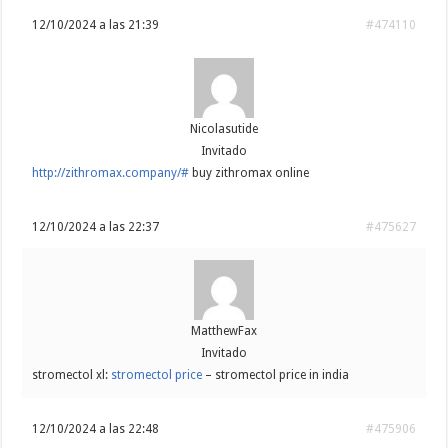
12/10/2024 a las 21:39
#474110
Nicolasutide
Invitado
http://zithromax.company/#
buy zithromax online
12/10/2024 a las 22:37
#475627
MatthewFax
Invitado
stromectol xl:
stromectol price
– stromectol price in india
12/10/2024 a las 22:48
#475906