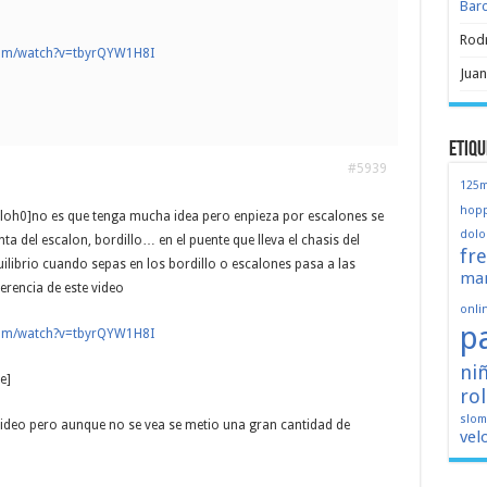
Bar
Rod
com/watch?v=tbyrQYW1H8I
Juan
Etiqu
#5939
125
hopp
loh0]no es que tenga mucha idea pero enpieza por escalones se
dolo
ta del escalon, bordillo… en el puente que lleva el chasis del
fr
uilibrio cuando sepas en los bordillo o escalones pasa a las
mar
erencia de este video
onli
p
com/watch?v=tbyrQYW1H8I
ni
e]
ro
slo
video pero aunque no se vea se metio una gran cantidad de
vel