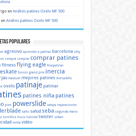
celona
rigo
en
Análisis patines Oxelo MF 500
en
Análisis patines Oxelo MF 500
etas populares
agresivo
barcelona
mm
aprender a patinar
citty
comprar patines
er
compra
comprar
flying eagle
fitness
r
freepatinar
inercia
eeskate
fusion
grand prix
jau
mejores patines
maxxum
mercadillo
patinaje
oxelo
patinar
ne
atines
patines niña
patines
powerslide
ño
pies
rampa
reparaciones
llerblade
seba
salud
salto
segunda mano
twister
mo
tornillos
truco
tutorial
urban
ocidad
video
venta