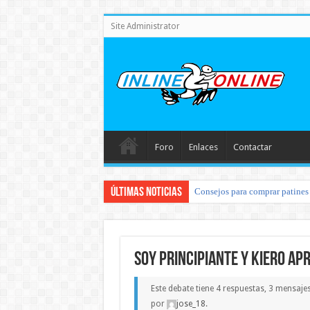
Site Administrator
Foro
Enlaces
Contactar
Últimas noticias
Consejos para comprar patines 
soy principiante y kiero ap
Este debate tiene 4 respuestas, 3 mensaje
por
jose_18
.