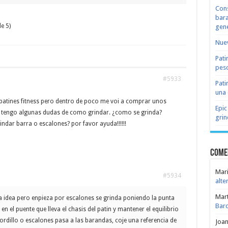
Cons
bara
e 5)
gene
Nuev
Pati
peso
#5933
Pati
una 
 patines fitness pero dentro de poco me voi a comprar unos
Epic
 y tengo algunas dudas de como grindar. ¿como se grinda?
grin
indar barra o escalones? por favor ayuda!!!!!!
Come
Mari
#5934
alte
Mar
 idea pero enpieza por escalones se grinda poniendo la punta
Bar
en el puente que lleva el chasis del patin y mantener el equilibrio
rdillo o escalones pasa a las barandas, coje una referencia de
Joa