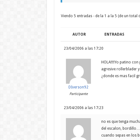
Viendo 5 entradas - de la 1 a la 5 (de un total d
AUTOR
ENTRADAS
23/04/2006 a las 17:20
HOLA!!!!Yo patino con
agresive rollerblader
¿donde es mas facil gr
DIverson92
Participante
23/04/2006 a las 17:23
no es que tenga mucha
del escalon, bordillo… 
cuando sepas en los bo