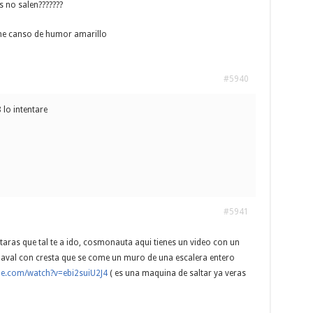
s no salen???????
me canso de humor amarillo
#5940
lo intentare
#5941
aras que tal te a ido, cosmonauta aqui tienes un video con un
chaval con cresta que se come un muro de una escalera entero
be.com/watch?v=ebi2suiU2J4
( es una maquina de saltar ya veras