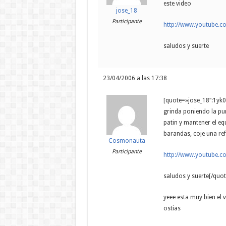
este video
jose_18
Participante
http://www.youtube.
saludos y suerte
23/04/2006 a las 17:38
[quote=»jose_18″:1yk0
grinda poniendo la pun
patin y mantener el eq
barandas, coje una ref
Cosmonauta
Participante
http://www.youtube.
saludos y suerte[/quot
yeee esta muy bien el 
ostias