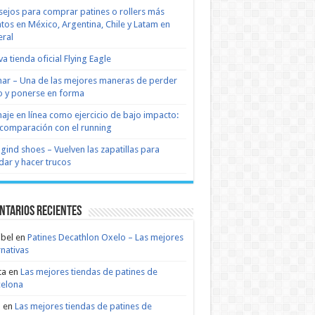
ejos para comprar patines o rollers más
tos en México, Argentina, Chile y Latam en
ral
a tienda oficial Flying Eagle
nar – Una de las mejores maneras de perder
 y ponerse en forma
naje en línea como ejercicio de bajo impacto:
comparación con el running
 gind shoes – Vuelven las zapatillas para
dar y hacer trucos
ntarios recientes
bel
en
Patines Decathlon Oxelo – Las mejores
rnativas
ta
en
Las mejores tiendas de patines de
celona
n
en
Las mejores tiendas de patines de