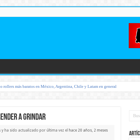
o rollers más baratos en México, Argentina, Chile y Latam en general
render a grindar
s y ha sido actualizado por última vez el
hace 20 años, 2 meses
Artíc