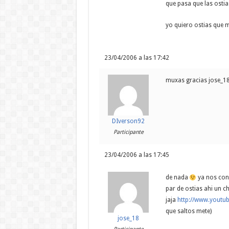
que pasa que las ostia
yo quiero ostias que 
23/04/2006 a las 17:42
muxas gracias jose_18 
DIverson92
Participante
23/04/2006 a las 17:45
de nada
ya nos cont
par de ostias ahi un 
jaja
http://www.youtu
que saltos mete)
jose_18