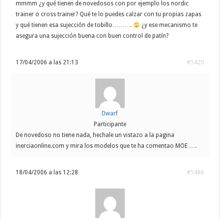
mmmm ¿y qué tienen de novedosos con por ejemplo los nordic
trainer o cross trainer? Qué te lo puedes calzar con tu propias zapas
y qué tienen esa sujección de tobillo……….
¿y ese mecanismo te
asegura una sujección buena con buen control de patín?
17/04/2006 a las 21:13
#5420
Dwarf
Participante
De novedoso no tiene nada, hechale un vistazo a la pagina
inerciaonline.com y mira los modelos que te ha comentao MOE ….
18/04/2006 a las 12:28
#5486