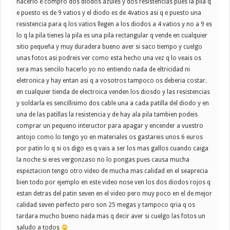
hacerlo e compro dos diodos azules y dos resistencias pues la pila q
e puesto es de 9 vatios y el diodo es de 4vatios asi q e puesto una
resistencia para q los vatios llegen a los diodos a 4 vatios y no a 9 es
lo q la pila tienes la pila es una pila rectangular q vende en cualquier
sitio pequeña y muy duradera bueno aver si saco tiempo y cuelgo
unas fotos asi podreis ver como esta hecho una vez q lo veais os
sera mas sencilo hacerlo yo no entiendo nada de eltricidad ni
eletronica y hay entan asi q a vosotros tampoco os deberia costar.
en cualquier tienda de electroica venden los diosdo y las resistencias
y soldarla es sencillisimo dos cable una a cada patilla del diodo y en
una de las patillas la resistencia y de hay ala pila tambien podeis
comprar un pequeno inteructor para apagar y encender a vuestro
antojo como lo tengo yo en materiales os gastareis unos 6 euros
por patin lo q si os digo es q vais a ser los mas gallos cuando caiga
la noche si eres vergonzaso no lo pongas pues causa mucha
espeztacion tengo otro video de mucha mas calidad en el seaprecia
bien todo por ejemplo en este video nose ven los dos diodos rojos q
estan detras del patin seven en el video pero muy poco en el de mejor
calidad seven perfecto pero son 25 megas y tampoco qria q os
tardara mucho bueno nada mas q decir aver si cuelgo las fotos un
saludo a todos