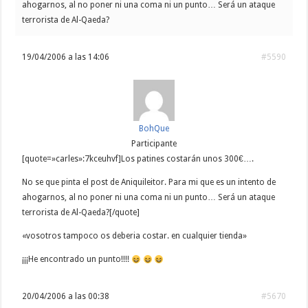
ahogarnos, al no poner ni una coma ni un punto… Será un ataque
terrorista de Al-Qaeda?
19/04/2006 a las 14:06
#5590
BohQue
Participante
[quote=»carles»:7kceuhvf]Los patines costarán unos 300€….
No se que pinta el post de Aniquileitor. Para mi que es un intento de
ahogarnos, al no poner ni una coma ni un punto… Será un ataque
terrorista de Al-Qaeda?[/quote]
«vosotros tampoco os deberia costar. en cualquier tienda»
¡¡¡He encontrado un punto!!!!
20/04/2006 a las 00:38
#5670