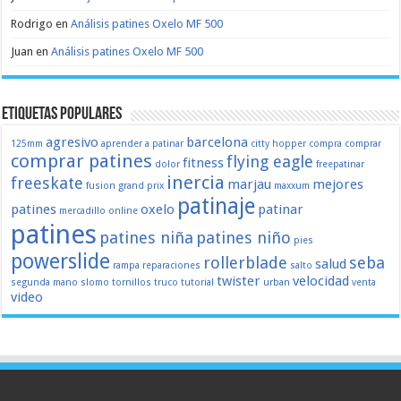
Rodrigo
en
Análisis patines Oxelo MF 500
Juan
en
Análisis patines Oxelo MF 500
Etiquetas populares
agresivo
barcelona
125mm
aprender a patinar
citty hopper
compra
comprar
comprar patines
flying eagle
fitness
dolor
freepatinar
inercia
freeskate
marjau
mejores
fusion
grand prix
maxxum
patinaje
patines
oxelo
patinar
mercadillo
online
patines
patines niña
patines niño
pies
powerslide
rollerblade
seba
salud
rampa
reparaciones
salto
twister
velocidad
segunda mano
slomo
tornillos
truco
tutorial
urban
venta
video