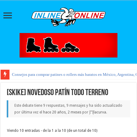
Consejos para comprar patines o rollers más baratos en México, Argentina, 
[SKIKE] Novedoso patín todo terreno
Este debate tiene 9 respuestas, 9 mensajes y ha sido actualizado
por última vez el
hace 20 años, 2 meses
por
lacurva
.
Viendo 10 entradas - de la 1 a la 10 (de un total de 10)