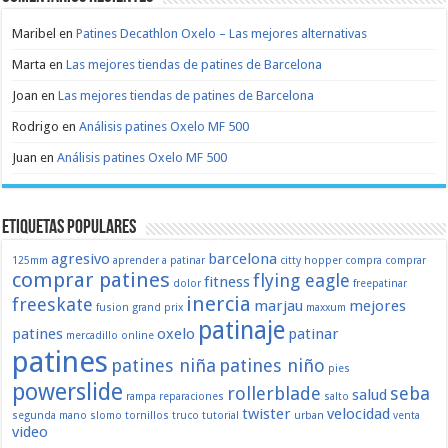
Maribel
en
Patines Decathlon Oxelo – Las mejores alternativas
Marta
en
Las mejores tiendas de patines de Barcelona
Joan
en
Las mejores tiendas de patines de Barcelona
Rodrigo
en
Análisis patines Oxelo MF 500
Juan
en
Análisis patines Oxelo MF 500
Etiquetas populares
agresivo
barcelona
125mm
aprender a patinar
citty hopper
compra
comprar
comprar patines
flying eagle
fitness
dolor
freepatinar
inercia
freeskate
marjau
mejores
fusion
grand prix
maxxum
patinaje
patines
oxelo
patinar
mercadillo
online
patines
patines niña
patines niño
pies
powerslide
rollerblade
seba
salud
rampa
reparaciones
salto
twister
velocidad
segunda mano
slomo
tornillos
truco
tutorial
urban
venta
video