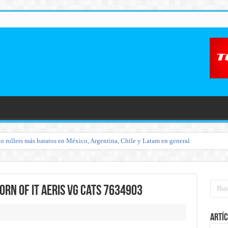
o rollers más baratos en México, Argentina, Chile y Latam en general
porn of it aeris vg cats 7634903
Artíc