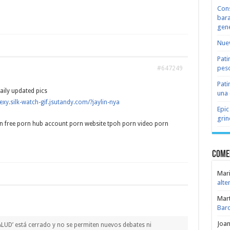
Cons
bara
gene
Nuev
Pati
peso
#647249
Pati
aily updated pics
una 
exy.silk-watch-gif.jsutandy.com/?jaylin-nya
Epic
grin
 free porn hub account porn website tpoh porn video porn
Come
Mari
alte
Mar
Bar
Joa
LUD’ está cerrado y no se permiten nuevos debates ni