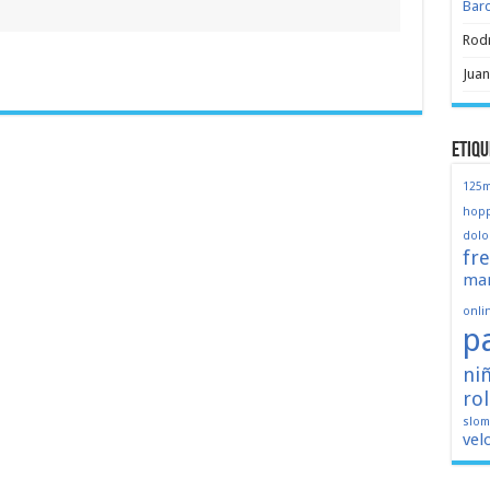
Bar
Rod
Juan
Etiqu
125
hopp
dolo
fr
mar
onli
p
ni
ro
slo
vel