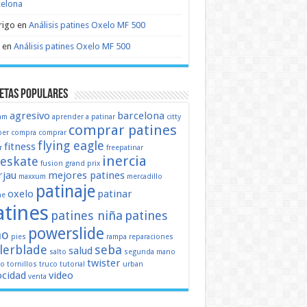
celona
rigo
en
Análisis patines Oxelo MF 500
en
Análisis patines Oxelo MF 500
etas populares
agresivo
barcelona
mm
aprender a patinar
citty
comprar patines
er
compra
comprar
flying eagle
fitness
r
freepatinar
inercia
eeskate
fusion
grand prix
jau
mejores patines
maxxum
mercadillo
patinaje
oxelo
patinar
ne
atines
patines niña
patines
powerslide
ño
pies
rampa
reparaciones
llerblade
seba
salud
salto
segunda mano
twister
mo
tornillos
truco
tutorial
urban
ocidad
video
venta