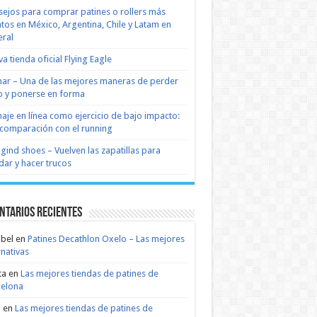
ejos para comprar patines o rollers más
tos en México, Argentina, Chile y Latam en
ral
a tienda oficial Flying Eagle
nar – Una de las mejores maneras de perder
 y ponerse en forma
naje en línea como ejercicio de bajo impacto:
comparación con el running
 gind shoes – Vuelven las zapatillas para
dar y hacer trucos
ntarios recientes
bel
en
Patines Decathlon Oxelo – Las mejores
rnativas
ta
en
Las mejores tiendas de patines de
celona
n
en
Las mejores tiendas de patines de