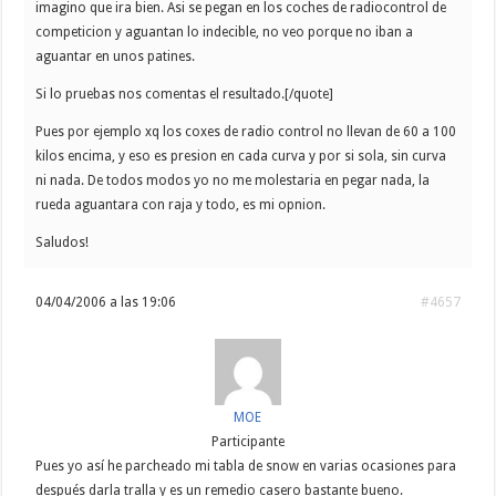
imagino que ira bien. Asi se pegan en los coches de radiocontrol de
competicion y aguantan lo indecible, no veo porque no iban a
aguantar en unos patines.
Si lo pruebas nos comentas el resultado.[/quote]
Pues por ejemplo xq los coxes de radio control no llevan de 60 a 100
kilos encima, y eso es presion en cada curva y por si sola, sin curva
ni nada. De todos modos yo no me molestaria en pegar nada, la
rueda aguantara con raja y todo, es mi opnion.
Saludos!
04/04/2006 a las 19:06
#4657
MOE
Participante
Pues yo así he parcheado mi tabla de snow en varias ocasiones para
después darla tralla y es un remedio casero bastante bueno.