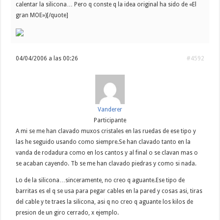
calentar la silicona… Pero q conste q la idea original ha sido de «El
gran MOE»)[/quote]
04/04/2006 a las 00:26
#4592
Vanderer
Participante
A mi se me han clavado muxos cristales en las ruedas de ese tipo y
las he seguido usando como siempre.Se han clavado tanto en la
vanda de rodadura como en los cantos y al final o se clavan mas o
se acaban cayendo. Tb se me han clavado piedras y como si nada.
Lo de la silicona…sinceramente, no creo q aguante.Ese tipo de
barritas es el q se usa para pegar cables en la pared y cosas asi, tiras
del cable y te traes la silicona, asi q no creo q aguante los kilos de
presion de un giro cerrado, x ejemplo.