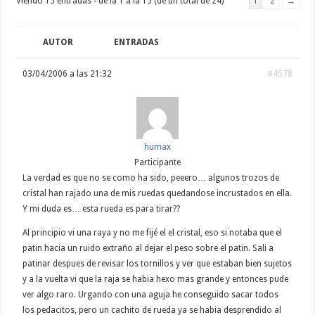
Viendo 15 entradas - de la 1 a la 15 (de un total de 24)
1
2
→
AUTOR
ENTRADAS
03/04/2006 a las 21:32
#4578
humax
Participante
La verdad es que no se como ha sido, peeero… algunos trozos de
cristal han rajado una de mis ruedas quedandose incrustados en ella.
Y mi duda es… esta rueda es para tirar??
Al principio vi una raya y no me fijé el el cristal, eso si notaba que el
patin hacia un ruido extraño al dejar el peso sobre el patin. Sali a
patinar despues de revisar los tornillos y ver que estaban bien sujetos
y a la vuelta vi que la raja se habia hexo mas grande y entonces pude
ver algo raro. Urgando con una aguja he conseguido sacar todos
los pedacitos, pero un cachito de rueda ya se habia desprendido al