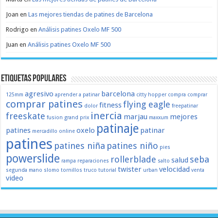
Joan
en
Las mejores tiendas de patines de Barcelona
Rodrigo
en
Análisis patines Oxelo MF 500
Juan
en
Análisis patines Oxelo MF 500
Etiquetas populares
agresivo
barcelona
125mm
aprender a patinar
citty hopper
compra
comprar
comprar patines
flying eagle
fitness
dolor
freepatinar
inercia
freeskate
marjau
mejores
fusion
grand prix
maxxum
patinaje
patines
oxelo
patinar
mercadillo
online
patines
patines niña
patines niño
pies
powerslide
rollerblade
seba
salud
rampa
reparaciones
salto
twister
velocidad
segunda mano
slomo
tornillos
truco
tutorial
urban
venta
video