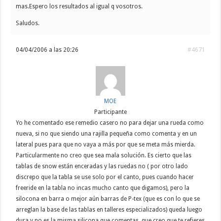
mas.Espero los resultados al igual q vosotros.
Saludos.
04/04/2006 a las 20:26
#4671
MOE
Participante
Yo he comentado ese remedio casero no para dejar una rueda como
nueva, si no que siendo una rajilla pequeña como comenta y en un
lateral pues para que no vaya a más por que se meta más mierda.
Particularmente no creo que sea mala solución. Es cierto que las
tablas de snow están enceradas y las ruedas no ( por otro lado
discrepo que la tabla se use solo por el canto, pues cuando hacer
freeride en la tabla no incas mucho canto que digamos), pero la
silocona en barra o mejor aún barras de P-tex (que es con lo que se
arreglan la base de las tablas en talleres especializados) queda luego
dura y no es la misma silicona que comentas, que creo que te refieres