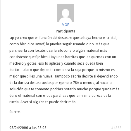
MOE
Participante
sip yo creo que en función del desastre que te haya hecho el cristal,
como bien dice Dwarf, la puedes seguir usando o no. Más que
parchearla con loctite, usaría silocona o algún material más
consistente que fije bien. Hay unas barritas que las quemas con un
mechero y gotea, eso lo aplicas y cuando seca queda bien
durito….claro que depende como sea la raja porque lo mismo es
mejor que pilles una nueva. Tampoco sabría decirte si dependiendo
de la dureza de tus ruedas por ejemplo 78A o menos, al hacer al
solución que te comento podrías notarlo mucho porque quede más
duro el material con el que parcheas que la misma dureza de la
rueda. A ver si alguien te puede decir más.
Suerte!
03/04/2006 a las 23:03
#4583