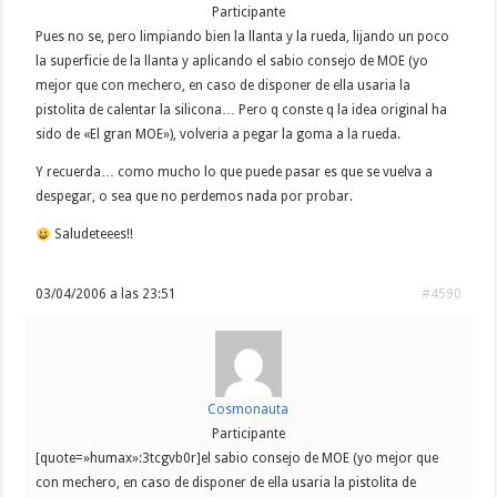
Participante
Pues no se, pero limpiando bien la llanta y la rueda, lijando un poco
la superficie de la llanta y aplicando el sabio consejo de MOE (yo
mejor que con mechero, en caso de disponer de ella usaria la
pistolita de calentar la silicona… Pero q conste q la idea original ha
sido de «El gran MOE»), volveria a pegar la goma a la rueda.
Y recuerda… como mucho lo que puede pasar es que se vuelva a
despegar, o sea que no perdemos nada por probar.
Saludeteees!!
03/04/2006 a las 23:51
#4590
Cosmonauta
Participante
[quote=»humax»:3tcgvb0r]el sabio consejo de MOE (yo mejor que
con mechero, en caso de disponer de ella usaria la pistolita de