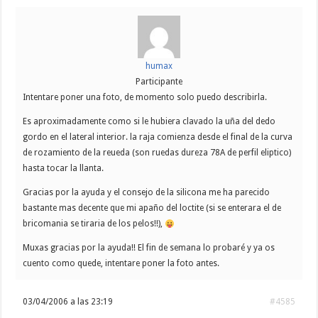
humax
Participante
Intentare poner una foto, de momento solo puedo describirla.
Es aproximadamente como si le hubiera clavado la uña del dedo
gordo en el lateral interior. la raja comienza desde el final de la curva
de rozamiento de la reueda (son ruedas dureza 78A de perfil eliptico)
hasta tocar la llanta.
Gracias por la ayuda y el consejo de la silicona me ha parecido
bastante mas decente que mi apaño del loctite (si se enterara el de
bricomania se tiraria de los pelos!!),
Muxas gracias por la ayuda!! El fin de semana lo probaré y ya os
cuento como quede, intentare poner la foto antes.
03/04/2006 a las 23:19
#4585