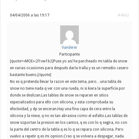
04/04/2006 a las 19:17
#4662
Vanderer
Participante
[quote=»MOE»:2l1vw1b2]Pues yo así he parcheado mi tabla de snow
en varias ocasiones para después darla tralla y es un remedio casero
bastante bueno.[/quote]
No es q pretenda llevar la razon en este tema, pero…una tabla de
snow no tiene nada q ver con una rueda, ni si kiera la superficie por
donde se deslizan.Las tablas de snow se reparan en sitios
especializados para ello con silicona, y esta comprobada su
efectividad, y dp se enceran.Hay una fina capa de cera entre la
silicona y la nieve, q no es tan abrasiva como el asfalto.Las tablas de
snow soportan la presion en los cantos, q es con lo q segira, no con
la parte del centro de la tabla q es lo q se repara con silicona. Pero
vuelvo a repetir q es mi opnion.Creo q se volvera a despegar, nada