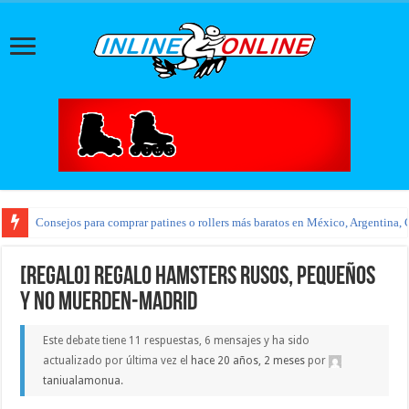
Consejos para comprar patines o rollers más baratos en México, Argentina, 
[REGALO] regalo hamsters rusos, pequeños
y no muerden-MADRID
Este debate tiene 11 respuestas, 6 mensajes y ha sido
actualizado por última vez el
hace 20 años, 2 meses
por
taniualamonua
.