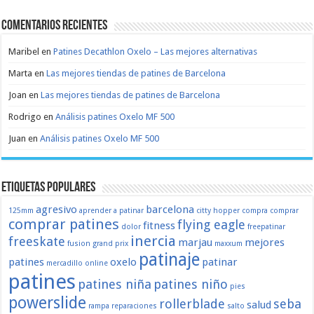
Comentarios recientes
Maribel
en
Patines Decathlon Oxelo – Las mejores alternativas
Marta
en
Las mejores tiendas de patines de Barcelona
Joan
en
Las mejores tiendas de patines de Barcelona
Rodrigo
en
Análisis patines Oxelo MF 500
Juan
en
Análisis patines Oxelo MF 500
Etiquetas populares
agresivo
barcelona
125mm
aprender a patinar
citty hopper
compra
comprar
comprar patines
flying eagle
fitness
dolor
freepatinar
inercia
freeskate
marjau
mejores
fusion
grand prix
maxxum
patinaje
patines
oxelo
patinar
mercadillo
online
patines
patines niña
patines niño
pies
powerslide
rollerblade
seba
salud
rampa
reparaciones
salto