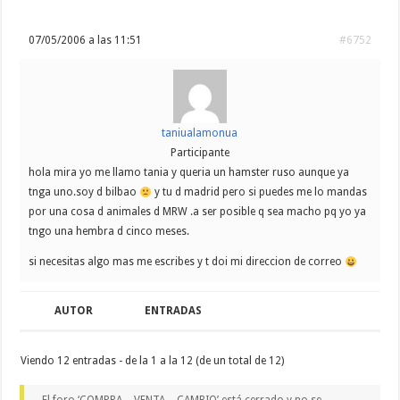
07/05/2006 a las 11:51
#6752
taniualamonua
Participante
hola mira yo me llamo tania y queria un hamster ruso aunque ya
tnga uno.soy d bilbao
y tu d madrid pero si puedes me lo mandas
por una cosa d animales d MRW .a ser posible q sea macho pq yo ya
tngo una hembra d cinco meses.
si necesitas algo mas me escribes y t doi mi direccion de correo
AUTOR
ENTRADAS
Viendo 12 entradas - de la 1 a la 12 (de un total de 12)