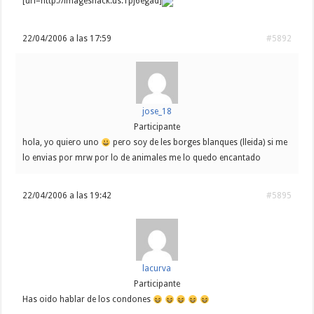
[url=http://imageshack.us:1pj6egad]
22/04/2006 a las 17:59
#5892
jose_18
Participante
hola, yo quiero uno
pero soy de les borges blanques (lleida) si me
lo envias por mrw por lo de animales me lo quedo encantado
22/04/2006 a las 19:42
#5895
lacurva
Participante
Has oido hablar de los condones