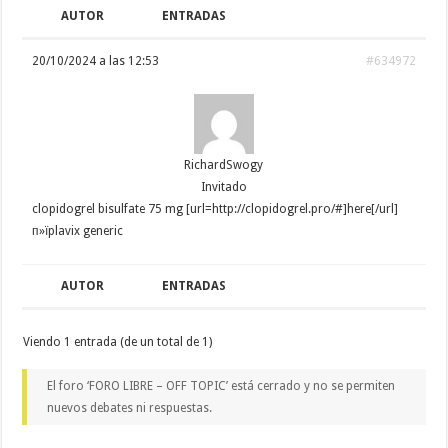
AUTOR
ENTRADAS
20/10/2024 a las 12:53
#634972
RichardSwogy
Invitado
clopidogrel bisulfate 75 mg [url=http://clopidogrel.pro/#]here[/url]
п»їplavix generic
AUTOR
ENTRADAS
Viendo 1 entrada (de un total de 1)
El foro ‘FORO LIBRE – OFF TOPIC’ está cerrado y no se permiten
nuevos debates ni respuestas.