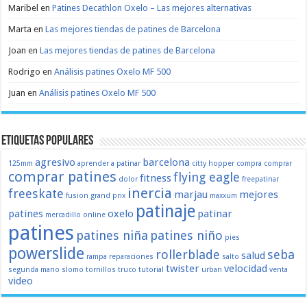
Maribel
en
Patines Decathlon Oxelo – Las mejores alternativas
Marta
en
Las mejores tiendas de patines de Barcelona
Joan
en
Las mejores tiendas de patines de Barcelona
Rodrigo
en
Análisis patines Oxelo MF 500
Juan
en
Análisis patines Oxelo MF 500
Etiquetas populares
agresivo
barcelona
125mm
aprender a patinar
citty hopper
compra
comprar
comprar patines
flying eagle
fitness
dolor
freepatinar
inercia
freeskate
marjau
mejores
fusion
grand prix
maxxum
patinaje
patines
oxelo
patinar
mercadillo
online
patines
patines niña
patines niño
pies
powerslide
rollerblade
seba
salud
rampa
reparaciones
salto
twister
velocidad
segunda mano
slomo
tornillos
truco
tutorial
urban
venta
video