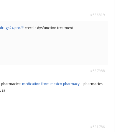
#586819
//drugs24.pro/#
erectile dysfunction treatment
#587988
e pharmacies:
medication from mexico pharmacy
– pharmacies
 usa
#591786