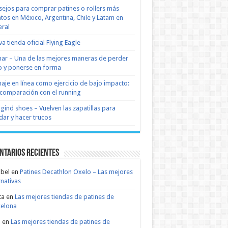
ejos para comprar patines o rollers más
tos en México, Argentina, Chile y Latam en
ral
a tienda oficial Flying Eagle
nar – Una de las mejores maneras de perder
 y ponerse en forma
naje en línea como ejercicio de bajo impacto:
comparación con el running
 gind shoes – Vuelven las zapatillas para
dar y hacer trucos
ntarios recientes
bel
en
Patines Decathlon Oxelo – Las mejores
rnativas
ta
en
Las mejores tiendas de patines de
celona
n
en
Las mejores tiendas de patines de