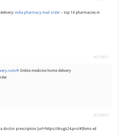
delivery:
india pharmacy mail order
– top 10 pharmacies in
#573851
ivery.com/#
Online medicine home delivery
rder
#576957
a doctor prescription [url=https://drugs24.pro/#]hims ed