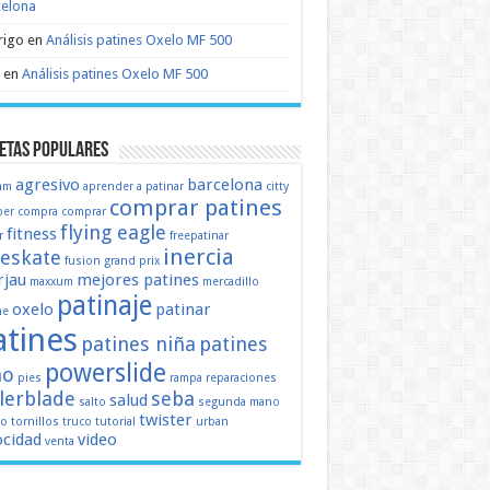
celona
rigo
en
Análisis patines Oxelo MF 500
en
Análisis patines Oxelo MF 500
etas populares
agresivo
barcelona
mm
aprender a patinar
citty
comprar patines
er
compra
comprar
flying eagle
fitness
r
freepatinar
inercia
eeskate
fusion
grand prix
jau
mejores patines
maxxum
mercadillo
patinaje
oxelo
patinar
ne
atines
patines niña
patines
powerslide
ño
pies
rampa
reparaciones
llerblade
seba
salud
salto
segunda mano
twister
mo
tornillos
truco
tutorial
urban
ocidad
video
venta