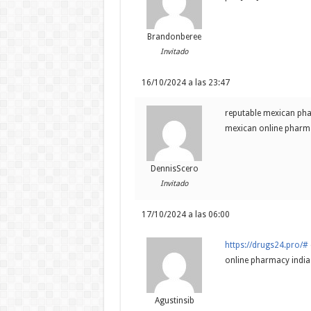
Brandonberee
Invitado
16/10/2024 a las 23:47
reputable mexican pha
mexican online pharma
DennisScero
Invitado
17/10/2024 a las 06:00
https://drugs24.pro/#
online pharmacy india
Agustinsib