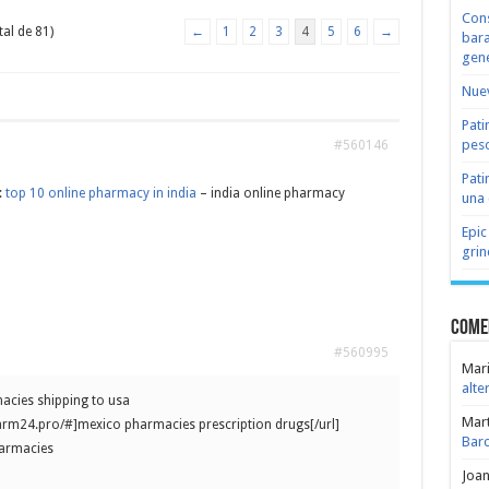
Cons
tal de 81)
←
1
2
3
4
5
6
→
bara
gene
Nuev
Pati
peso
#560146
Pati
:
top 10 online pharmacy in india
– india online pharmacy
una 
Epic
grin
Come
#560995
Mari
alte
cies shipping to usa
Mar
arm24.pro/#]mexico pharmacies prescription drugs[/url]
Bar
harmacies
Joa