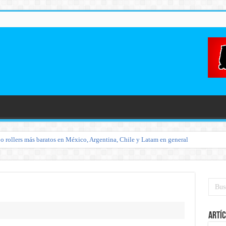
o rollers más baratos en México, Argentina, Chile y Latam en general
Artíc