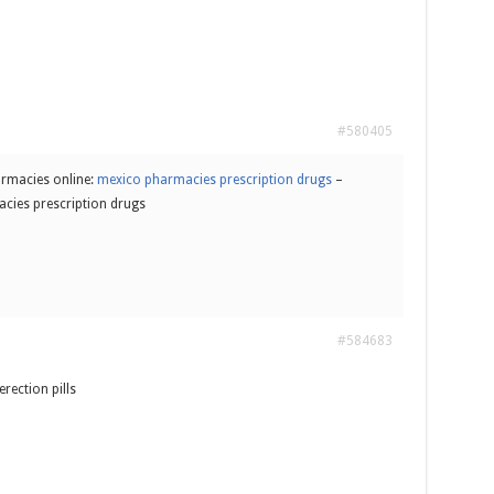
#580405
rmacies online:
mexico pharmacies prescription drugs
–
cies prescription drugs
#584683
erection pills