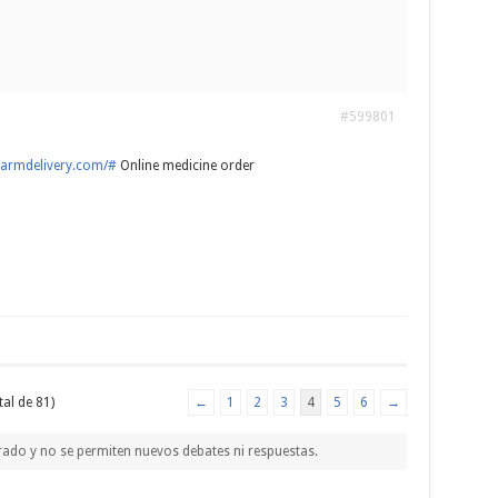
#599801
harmdelivery.com/#
Online medicine order
tal de 81)
←
1
2
3
4
5
6
→
rado y no se permiten nuevos debates ni respuestas.