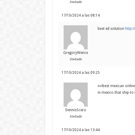
Invitado
17/10/2024 a las 08:14
best ed solution
http:
GregoryWence
Invitado
17/10/2024 a las 09:25
п»їbest mexican onlin
in mexico that ship to
DennisScero
Invitado
17/10/2024 a las 13:44