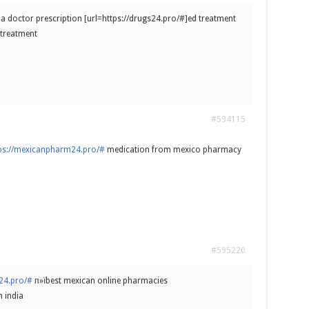
a doctor prescription [url=https://drugs24.pro/#]ed treatment
 treatment
#594115
ps://mexicanpharm24.pro/#
medication from mexico pharmacy
#595220
24.pro/#
п»їbest mexican online pharmacies
n india