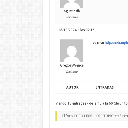
Agustinsib
Invitado
18/10/2024 a las 02:16
ed men
http://indianp
GregoryWence
Invitado
AUTOR
ENTRADAS
Viendo 15 entradas - de la 46 a la 60 (de un to
El foro ‘FORO LIBRE – OFF TOPIC’ está cer