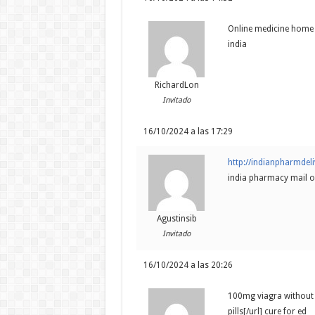
Online medicine home 
india
RichardLon
Invitado
16/10/2024 a las 17:29
http://indianpharmdel
india pharmacy mail o
Agustinsib
Invitado
16/10/2024 a las 20:26
100mg viagra without 
pills[/url] cure for ed