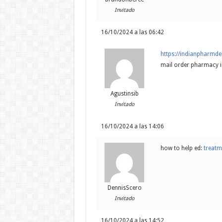
Invitado
16/10/2024 a las 06:42
https://indianpharmde
mail order pharmacy i
Agustinsib
Invitado
16/10/2024 a las 14:06
how to help ed:
treatm
DennisScero
Invitado
16/10/2024 a las 14:52