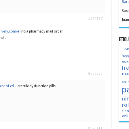
Bar
Rod
#562137
Juan
livery.com/#
india pharmacy mail order
ndia
Etiqu
125
hopp
dolo
fr
mar
#569360
onli
ent of ed
– erectile dysfunction pills
p
ni
ro
slo
vel
#570411