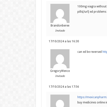
100mg viagra without 
pills[/url] ed problems
Brandonberee
Invitado
17/10/2024 a las 16:30
can ed be reversed
htt
GregoryWence
Invitado
17/10/2024 a las 17:56
https://mexicanpharm
buy medicines online i