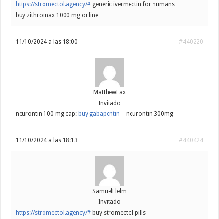
https://stromectol.agency/#
generic ivermectin for humans
buy zithromax 1000 mg online
11/10/2024 a las 18:00
#440220
MatthewFax
Invitado
neurontin 100 mg cap:
buy gabapentin
– neurontin 300mg
11/10/2024 a las 18:13
#440424
SamuelFlelm
Invitado
https://stromectol.agency/#
buy stromectol pills