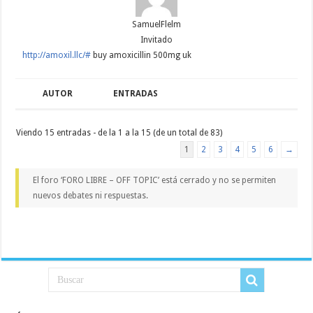
SamuelFlelm
Invitado
http://amoxil.llc/#
buy amoxicillin 500mg uk
AUTOR
ENTRADAS
Viendo 15 entradas - de la 1 a la 15 (de un total de 83)
1
2
3
4
5
6
→
El foro ‘FORO LIBRE – OFF TOPIC’ está cerrado y no se permiten
nuevos debates ni respuestas.