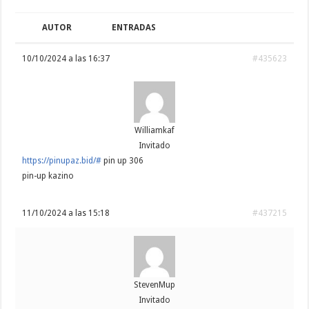
AUTOR
ENTRADAS
10/10/2024 a las 16:37
#435623
Williamkaf
Invitado
https://pinupaz.bid/#
pin up 306
pin-up kazino
11/10/2024 a las 15:18
#437215
StevenMup
Invitado