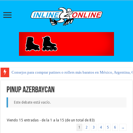
Consejos para comprar patines o rollers más baratos en México, Argentina, 
pinup azerbaycan
Este debate está vacío.
Viendo 15 entradas - de la 1 a la 15 (de un total de 83)
1
2
3
4
5
6
→