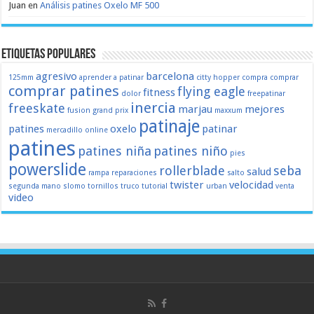
Juan
en
Análisis patines Oxelo MF 500
Etiquetas populares
agresivo
barcelona
125mm
aprender a patinar
citty hopper
compra
comprar
comprar patines
flying eagle
fitness
dolor
freepatinar
inercia
freeskate
marjau
mejores
fusion
grand prix
maxxum
patinaje
patines
oxelo
patinar
mercadillo
online
patines
patines niña
patines niño
pies
powerslide
rollerblade
seba
salud
rampa
reparaciones
salto
twister
velocidad
segunda mano
slomo
tornillos
truco
tutorial
urban
venta
video