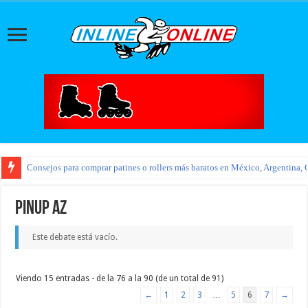
Consejos para comprar patines o rollers más baratos en México, Argentina, 
pinup az
Este debate está vacío.
Viendo 15 entradas - de la 76 a la 90 (de un total de 91)
←
1
2
3
…
5
6
7
→