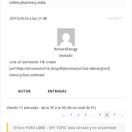
online pharmacy india
20/10/2024 a las 21:48
#644877
RichardSwogy
Invitado
cost of ivermectin 1% cream
[url=http://stromectol1st.shop/#]stromectol fast delivery[/url]
minocycline ointment
AUTOR
ENTRADAS
Viendo 15 entradas - de la 76 a la 90 (de un total de 91)
←
1
2
3
…
5
6
7
→
El foro ‘FORO LIBRE – OFF TOPIC’ está cerrado y no se permiten