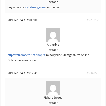
Invitado
buy rybelsus:
rybelsus generic
– cheaper
20/10/2024 a las 07:06
#629217
Arthurbig
Invitado
https://stromectol1st.shop/#
minocycline 50 mg tablets online
Online medicine order
20/10/2024 a las 12:45
#634855
RichardSwogy
Invitado