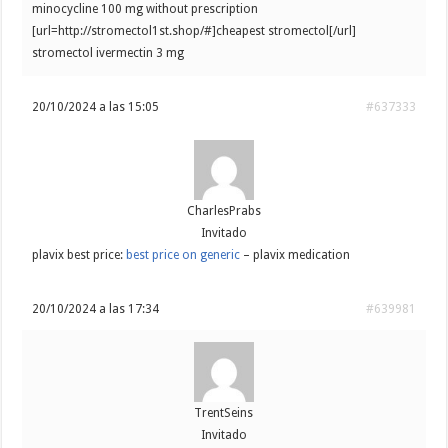
minocycline 100 mg without prescription
[url=http://stromectol1st.shop/#]cheapest stromectol[/url]
stromectol ivermectin 3 mg
20/10/2024 a las 15:05
#637333
CharlesPrabs
Invitado
plavix best price:
best price on generic
– plavix medication
20/10/2024 a las 17:34
#639981
TrentSeins
Invitado