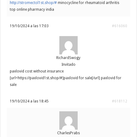
http://stromectol1st.shop/#
minocycline for rheumatoid arthritis
top online pharmacy india
19/10/2024 a las 17:03
#616060
RichardSwogy
Invitado
paxlovid cost without insurance
[url=https://paxlovid1st.shop/#]paxlovid for sale[/url] paxlovid for
sale
19/10/2024 a las 18:45
#618112
CharlesPrabs