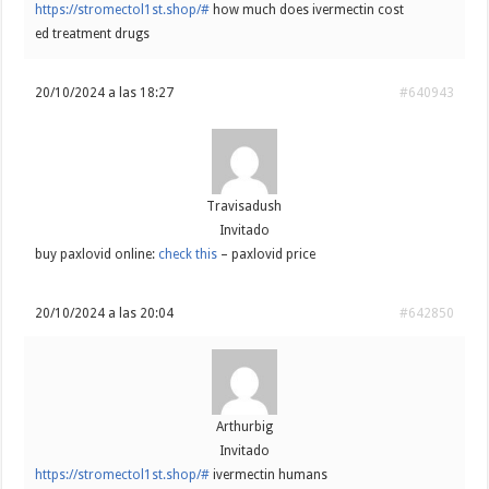
https://stromectol1st.shop/#
how much does ivermectin cost
ed treatment drugs
20/10/2024 a las 18:27
#640943
Travisadush
Invitado
buy paxlovid online:
check this
– paxlovid price
20/10/2024 a las 20:04
#642850
Arthurbig
Invitado
https://stromectol1st.shop/#
ivermectin humans