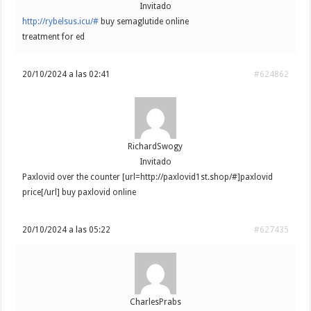
Invitado
http://rybelsus.icu/#
buy semaglutide online
treatment for ed
20/10/2024 a las 02:41
#624862
RichardSwogy
Invitado
Paxlovid over the counter [url=http://paxlovid1st.shop/#]paxlovid
price[/url] buy paxlovid online
20/10/2024 a las 05:22
#627435
CharlesPrabs