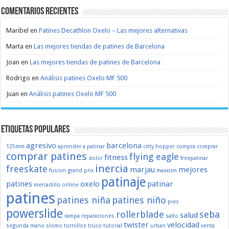
Comentarios recientes
Maribel
en
Patines Decathlon Oxelo – Las mejores alternativas
Marta
en
Las mejores tiendas de patines de Barcelona
Joan
en
Las mejores tiendas de patines de Barcelona
Rodrigo
en
Análisis patines Oxelo MF 500
Juan
en
Análisis patines Oxelo MF 500
Etiquetas populares
agresivo
barcelona
125mm
aprender a patinar
citty hopper
compra
comprar
comprar patines
flying eagle
fitness
dolor
freepatinar
inercia
freeskate
marjau
mejores
fusion
grand prix
maxxum
patinaje
patines
oxelo
patinar
mercadillo
online
patines
patines niña
patines niño
pies
powerslide
rollerblade
seba
salud
rampa
reparaciones
salto
twister
velocidad
segunda mano
slomo
tornillos
truco
tutorial
urban
venta