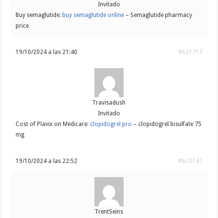
Invitado
Buy semaglutide:
buy semaglutide online
– Semaglutide pharmacy
price
19/10/2024 a las 21:40
#621717
Travisadush
Invitado
Cost of Plavix on Medicare:
clopidogrel pro
– clopidogrel bisulfate 75
mg
19/10/2024 a las 22:52
#623147
TrentSeins