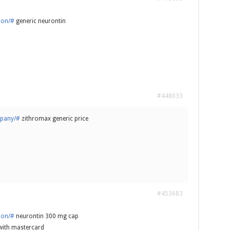
ion/#
generic neurontin
#448033
mpany/#
zithromax generic price
#453683
ion/#
neurontin 300 mg cap
with mastercard