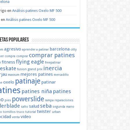
celona
rigo
en
Análisis patines Oxelo MF 500
en
Análisis patines Oxelo MF 500
etas populares
agresivo
barcelona
mm
aprender a patinar
citty
comprar patines
er
compra
comprar
flying eagle
fitness
r
freepatinar
inercia
eeskate
fusion
grand prix
jau
mejores patines
maxxum
mercadillo
patinaje
oxelo
patinar
ne
atines
patines niña
patines
powerslide
ño
pies
rampa
reparaciones
llerblade
seba
salud
salto
segunda mano
twister
mo
tornillos
truco
tutorial
urban
ocidad
video
venta