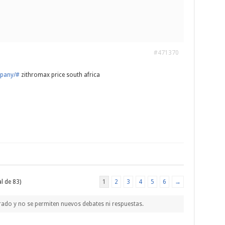
#471370
mpany/#
zithromax price south africa
l de 83)
1
2
3
4
5
6
→
rado y no se permiten nuevos debates ni respuestas.