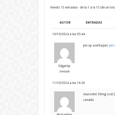
Viendo 15 entradas - de la 1 a la 15 (de un tota
AUTOR
ENTRADAS
10/10/2024 a las 05:44
pin up azerbaijan:
pin-
Edgartip
Invitado
11/10/2024 a las 16:36
neurontin 50mg cost [
canada
Michaeldar