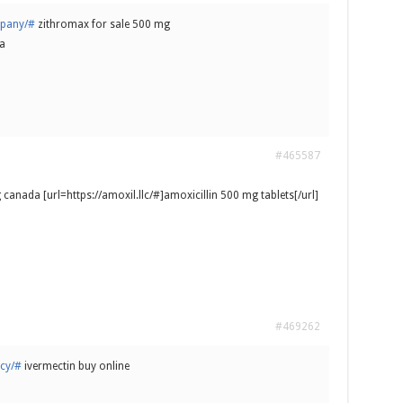
mpany/#
zithromax for sale 500 mg
a
#465587
canada [url=https://amoxil.llc/#]amoxicillin 500 mg tablets[/url]
#469262
ncy/#
ivermectin buy online