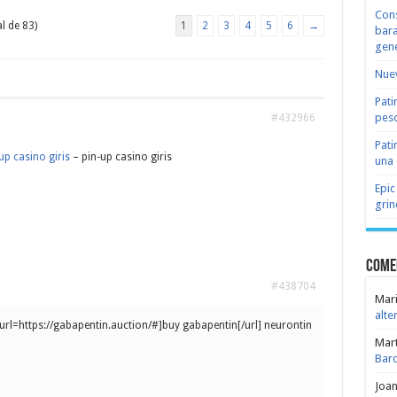
Cons
l de 83)
1
2
3
4
5
6
→
bara
gene
Nuev
Pati
peso
#432966
Pati
up casino giris
– pin-up casino giris
una 
Epic
grin
Come
#438704
Mari
alte
url=https://gabapentin.auction/#]buy gabapentin[/url] neurontin
Mar
Bar
Joa