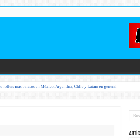
o rollers más baratos en México, Argentina, Chile y Latam en general
Artíc