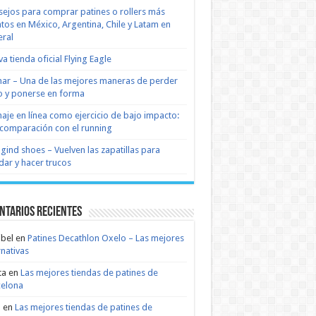
ejos para comprar patines o rollers más
tos en México, Argentina, Chile y Latam en
ral
a tienda oficial Flying Eagle
nar – Una de las mejores maneras de perder
 y ponerse en forma
naje en línea como ejercicio de bajo impacto:
comparación con el running
 gind shoes – Vuelven las zapatillas para
dar y hacer trucos
ntarios recientes
bel
en
Patines Decathlon Oxelo – Las mejores
rnativas
ta
en
Las mejores tiendas de patines de
celona
n
en
Las mejores tiendas de patines de