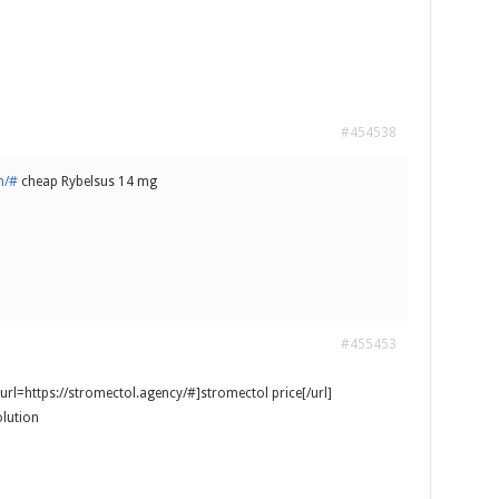
#454538
n/#
cheap Rybelsus 14 mg
#455453
[url=https://stromectol.agency/#]stromectol price[/url]
olution