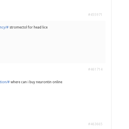
#455971
ency/#
stromectol for head lice
#461714
tion/#
where can i buy neurontin online
#463665