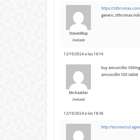
https://zithromax.co
generic zithromax indi
StevenMup
Invitado
12/10/2024 a las 16:16
buy amoxicillin 500mg 
amoxicillin 500 tablet
Michaeldar
Invitado
12/10/2024 a las 18:36
http://stromectol.age