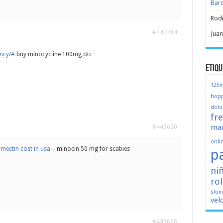
Bar
Rod
#442284
Juan
ency/#
buy minocycline 100mg otc
Etiqu
125
hopp
dolo
fr
mar
#443620
onli
rmectin cost in usa
– minocin 50 mg for scabies
p
ni
ro
slo
vel
#443668