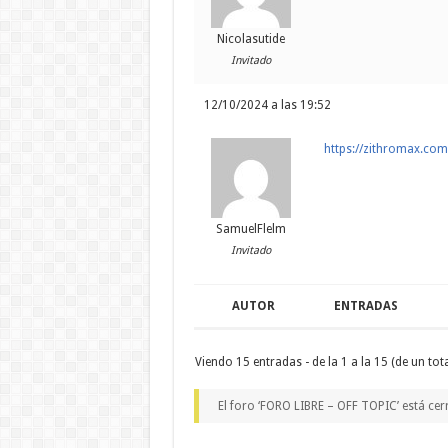
Nicolasutide
Invitado
12/10/2024 a las 19:52
https://zithromax.co
SamuelFlelm
Invitado
AUTOR
ENTRADAS
Viendo 15 entradas - de la 1 a la 15 (de un tota
El foro ‘FORO LIBRE – OFF TOPIC’ está cer