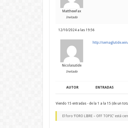
MatthewFax
Invitado
12/10/2024 a las 19:56
http://semaglutide.win
Nicolasutide
Invitado
AUTOR
ENTRADAS
Viendo 15 entradas - de la 1 a la 15 (de un tota
El foro ‘FORO LIBRE – OFF TOPIC’ está cer