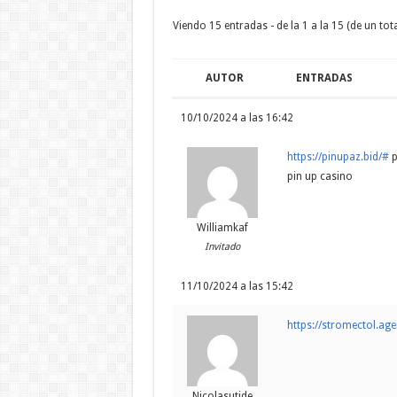
Viendo 15 entradas - de la 1 a la 15 (de un tota
AUTOR
ENTRADAS
10/10/2024 a las 16:42
https://pinupaz.bid/#
p
pin up casino
Williamkaf
Invitado
11/10/2024 a las 15:42
https://stromectol.ag
Nicolasutide