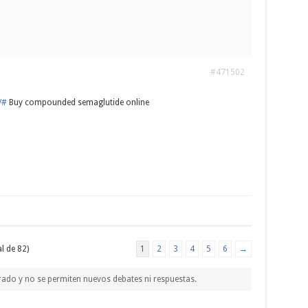
#471502
/#
Buy compounded semaglutide online
l de 82)
1
2
3
4
5
6
→
rado y no se permiten nuevos debates ni respuestas.