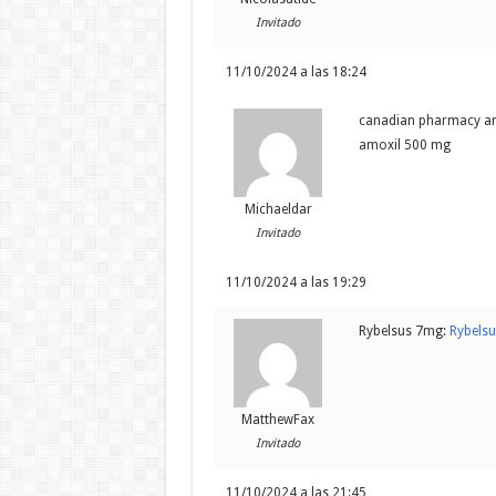
Invitado
11/10/2024 a las 18:24
canadian pharmacy amox
amoxil 500 mg
Michaeldar
Invitado
11/10/2024 a las 19:29
Rybelsus 7mg:
Rybels
MatthewFax
Invitado
11/10/2024 a las 21:45