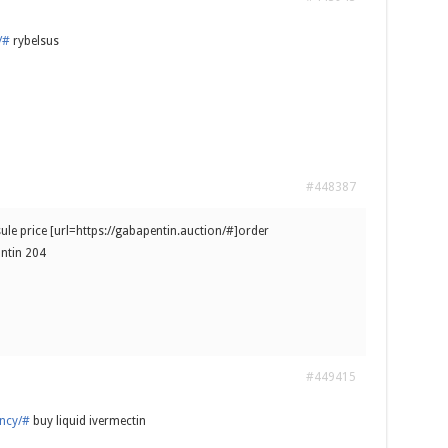
/#
rybelsus
#448387
le price [url=https://gabapentin.auction/#]order
ontin 204
#449415
ency/#
buy liquid ivermectin