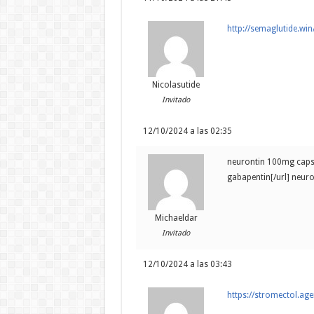
http://semaglutide.win
Nicolasutide
Invitado
12/10/2024 a las 02:35
neurontin 100mg capsu
gabapentin[/url] neur
Michaeldar
Invitado
12/10/2024 a las 03:43
https://stromectol.ag