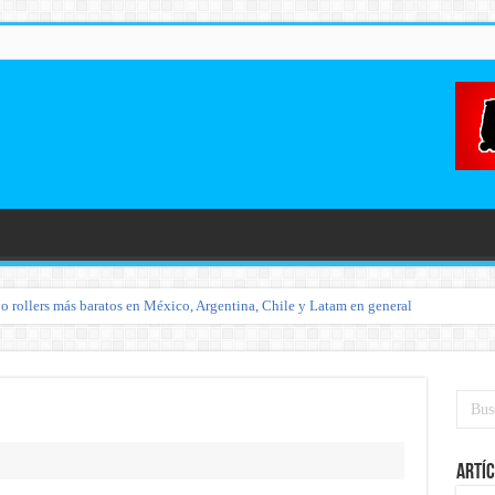
o rollers más baratos en México, Argentina, Chile y Latam en general
Artíc