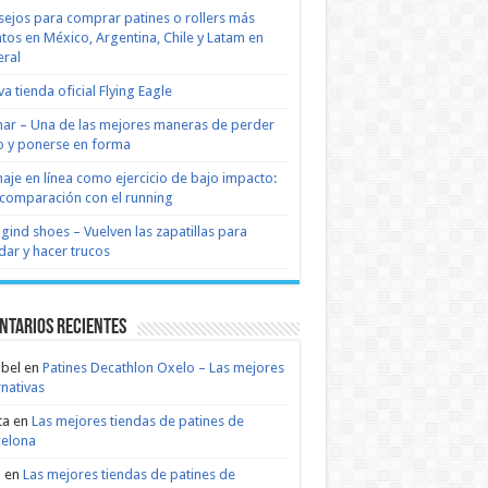
ejos para comprar patines o rollers más
tos en México, Argentina, Chile y Latam en
ral
a tienda oficial Flying Eagle
nar – Una de las mejores maneras de perder
 y ponerse en forma
naje en línea como ejercicio de bajo impacto:
comparación con el running
 gind shoes – Vuelven las zapatillas para
dar y hacer trucos
ntarios recientes
bel
en
Patines Decathlon Oxelo – Las mejores
rnativas
ta
en
Las mejores tiendas de patines de
celona
n
en
Las mejores tiendas de patines de