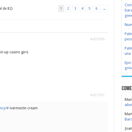
Cons
l de 82)
1
2
3
4
5
6
→
bara
gene
Nuev
Pati
peso
#435696
Pati
in-up casino giris
una 
Epic
grin
Come
#437761
Mari
alte
ency/#
ivermectin cream
Mar
Bar
Joa