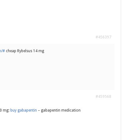
#456397
n/#
cheap Rybelsus 14 mg
#459568
00 mg:
buy gabapentin
– gabapentin medication