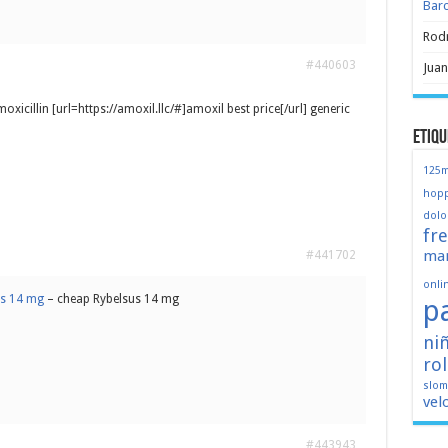
Bar
Rod
#440603
Juan
icillin [url=https://amoxil.llc/#]amoxil best price[/url] generic
Etiqu
125
hopp
dolo
fr
mar
#441702
onli
us 14 mg
– cheap Rybelsus 14 mg
p
ni
ro
slo
vel
#443943