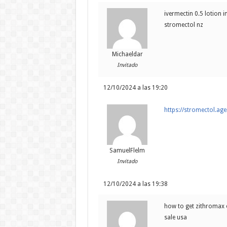
ivermectin 0.5 lotion i
stromectol nz
Michaeldar
Invitado
12/10/2024 a las 19:20
https://stromectol.ag
SamuelFlelm
Invitado
12/10/2024 a las 19:38
how to get zithromax 
sale usa