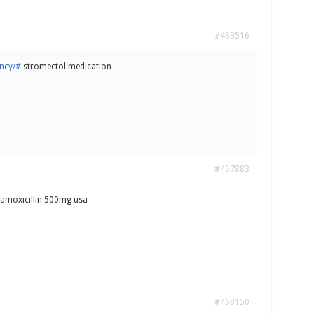
#463516
ency/#
stromectol medication
#467883
amoxicillin 500mg usa
#468150