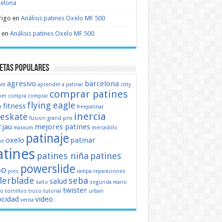
celona
rigo
en
Análisis patines Oxelo MF 500
en
Análisis patines Oxelo MF 500
etas populares
agresivo
barcelona
mm
aprender a patinar
citty
comprar patines
er
compra
comprar
flying eagle
fitness
r
freepatinar
inercia
eeskate
fusion
grand prix
jau
mejores patines
maxxum
mercadillo
patinaje
oxelo
patinar
ne
atines
patines niña
patines
powerslide
ño
pies
rampa
reparaciones
llerblade
seba
salud
salto
segunda mano
twister
mo
tornillos
truco
tutorial
urban
ocidad
video
venta