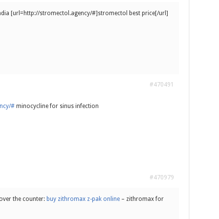
ndia [url=http://stromectol.agency/#]stromectol best price[/url]
#470491
ency/#
minocycline for sinus infection
#470979
over the counter:
buy zithromax z-pak online
– zithromax for