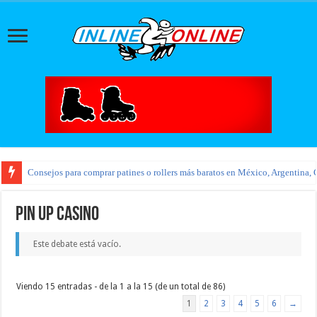
Consejos para comprar patines o rollers más baratos en México, Argentina, 
pin up casino
Este debate está vacío.
Viendo 15 entradas - de la 1 a la 15 (de un total de 86)
1
2
3
4
5
6
→