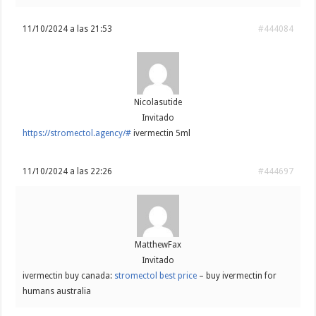
11/10/2024 a las 21:53
#444084
Nicolasutide
Invitado
https://stromectol.agency/#
ivermectin 5ml
11/10/2024 a las 22:26
#444697
MatthewFax
Invitado
ivermectin buy canada:
stromectol best price
– buy ivermectin for
humans australia