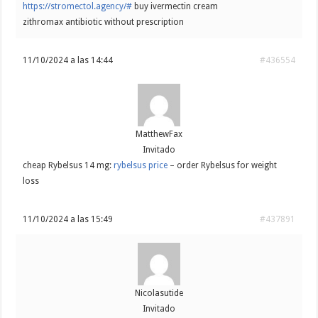
https://stromectol.agency/#
buy ivermectin cream
zithromax antibiotic without prescription
11/10/2024 a las 14:44
#436554
MatthewFax
Invitado
cheap Rybelsus 14 mg:
rybelsus price
– order Rybelsus for weight
loss
11/10/2024 a las 15:49
#437891
Nicolasutide
Invitado