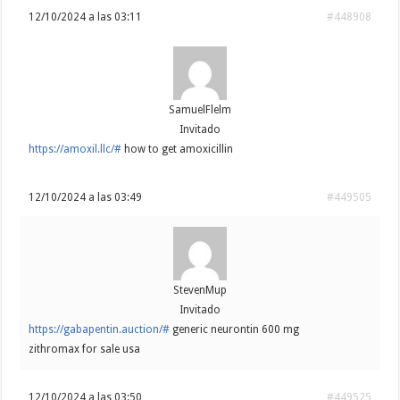
12/10/2024 a las 03:11
#448908
SamuelFlelm
Invitado
https://amoxil.llc/#
how to get amoxicillin
12/10/2024 a las 03:49
#449505
StevenMup
Invitado
https://gabapentin.auction/#
generic neurontin 600 mg
zithromax for sale usa
12/10/2024 a las 03:50
#449525