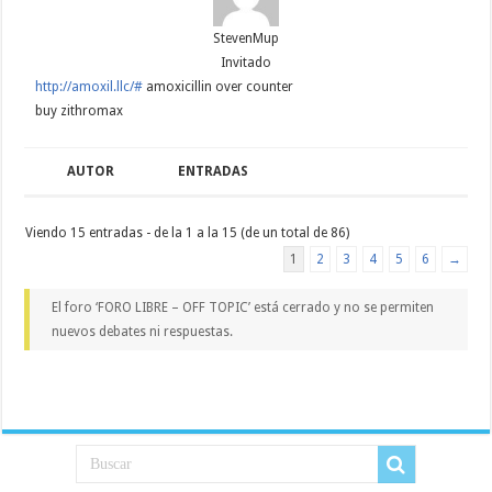
StevenMup
Invitado
http://amoxil.llc/#
amoxicillin over counter
buy zithromax
AUTOR
ENTRADAS
Viendo 15 entradas - de la 1 a la 15 (de un total de 86)
1
2
3
4
5
6
→
El foro ‘FORO LIBRE – OFF TOPIC’ está cerrado y no se permiten
nuevos debates ni respuestas.