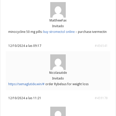
MatthewFax
Invitado
minocycline 50 mg pills:
buy stromectol online
– purchase ivermectin
12/10/2024 a las 09:17
#456541
Nicolasutide
Invitado
https://semaglutide.win/#
order Rybelsus for weight loss
12/10/2024 a las 11:21
#459178