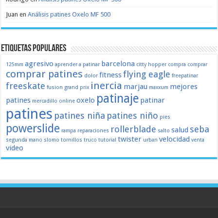
Juan
en
Análisis patines Oxelo MF 500
Etiquetas populares
agresivo
barcelona
125mm
aprender a patinar
citty hopper
compra
comprar
comprar patines
flying eagle
fitness
dolor
freepatinar
inercia
freeskate
marjau
mejores
fusion
grand prix
maxxum
patinaje
patines
oxelo
patinar
mercadillo
online
patines
patines niña
patines niño
pies
powerslide
rollerblade
seba
salud
rampa
reparaciones
salto
twister
velocidad
segunda mano
slomo
tornillos
truco
tutorial
urban
venta
video