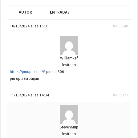
AUTOR
ENTRADAS
10/10/2024 a las 16:31
#435540
Williamkaf
Invitado
https://pinupaz.bid/#
pin up 306
pin up azerbaijan
11/10/2024 a las 14:34
#436377
StevenMup
Invitado