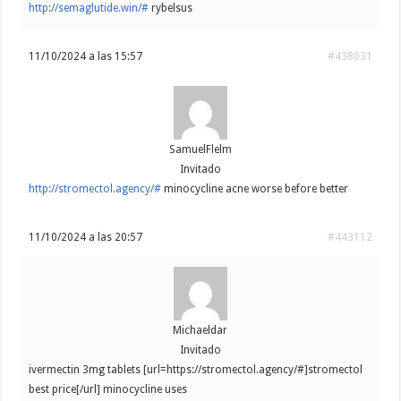
http://semaglutide.win/#
rybelsus
11/10/2024 a las 15:57
#438031
SamuelFlelm
Invitado
http://stromectol.agency/#
minocycline acne worse before better
11/10/2024 a las 20:57
#443112
Michaeldar
Invitado
ivermectin 3mg tablets [url=https://stromectol.agency/#]stromectol
best price[/url] minocycline uses