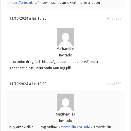
https://amoxil.llc/#
how much is amoxicillin prescription
11/10/2024 a las 15:20
#437269
Michaeldar
Invitado
neurontin drug [url=https://gabapentin.auction/#]order
gabapentin[/url] neurontin 600 mg pill
11/10/2024 a las 19:20
#441559
MatthewFax
Invitado
buy amoxicillin 500mg online:
Amoxicillin For sale
– amoxicillin