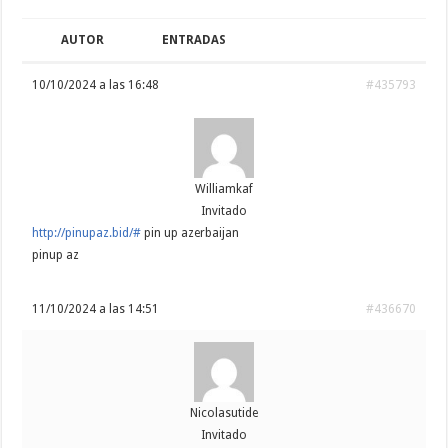
AUTOR
ENTRADAS
10/10/2024 a las 16:48
#435793
Williamkaf
Invitado
http://pinupaz.bid/#
pin up azerbaijan
pinup az
11/10/2024 a las 14:51
#436670
Nicolasutide
Invitado