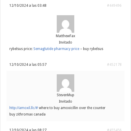
12/10/2024 a las 03:48
#449496
MatthewFax
Invitado
rybelsus price:
Semaglutide pharmacy price
– buy rybelsus
12/10/2024 a las 05:57
#452178
StevenMup
Invitado
http://amoxil.llc/#
where to buy amoxicillin over the counter
buy zithromax canada
12/10/2024 a las 08:27
#455456