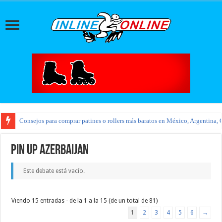
Consejos para comprar patines o rollers más baratos en México, Argentina, 
pin up azerbaijan
Este debate está vacío.
Viendo 15 entradas - de la 1 a la 15 (de un total de 81)
1
2
3
4
5
6
→