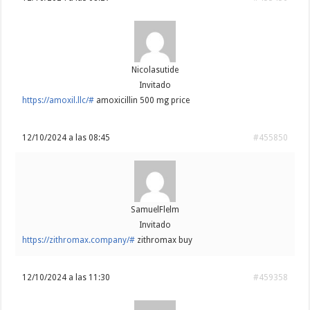
Nicolasutide
Invitado
https://amoxil.llc/#
amoxicillin 500 mg price
12/10/2024 a las 08:45
#455850
SamuelFlelm
Invitado
https://zithromax.company/#
zithromax buy
12/10/2024 a las 11:30
#459358