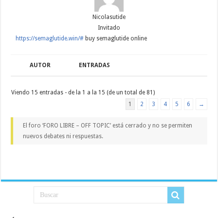
Nicolasutide
Invitado
https://semaglutide.win/#
buy semaglutide online
AUTOR
ENTRADAS
Viendo 15 entradas - de la 1 a la 15 (de un total de 81)
1
2
3
4
5
6
→
El foro ‘FORO LIBRE – OFF TOPIC’ está cerrado y no se permiten
nuevos debates ni respuestas.