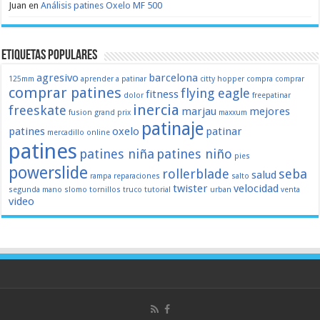
Juan
en
Análisis patines Oxelo MF 500
Etiquetas populares
agresivo
barcelona
125mm
aprender a patinar
citty hopper
compra
comprar
comprar patines
flying eagle
fitness
dolor
freepatinar
inercia
freeskate
marjau
mejores
fusion
grand prix
maxxum
patinaje
patines
oxelo
patinar
mercadillo
online
patines
patines niña
patines niño
pies
powerslide
rollerblade
seba
salud
rampa
reparaciones
salto
twister
velocidad
segunda mano
slomo
tornillos
truco
tutorial
urban
venta
video