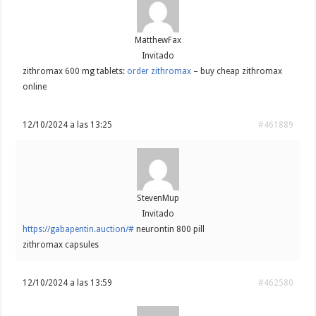
MatthewFax
Invitado
zithromax 600 mg tablets:
order zithromax
– buy cheap zithromax
online
12/10/2024 a las 13:25
#461889
StevenMup
Invitado
https://gabapentin.auction/#
neurontin 800 pill
zithromax capsules
12/10/2024 a las 13:59
#462580