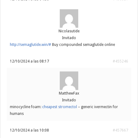
Nicolasutide
Invitado
http://semaglutide.win/#
Buy compounded semaglutide online
12/10/2024 a las 08:17
#455246
MatthewFax
Invitado
minocycline foam:
cheapest stromectol
– generic ivermectin for
humans
12/10/2024 a las 10:08
#457667