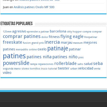
Juan
en
Análisis patines Oxelo MF 500
Etiquetas populares
agresivo
barcelona
125mm
aprender a patinar
citty hopper
compra
comprar
comprar patines
flying eagle
fitness
dolor
freepatinar
inercia
freeskate
marjau
mejores
fusion
grand prix
maxxum
patinaje
patines
oxelo
patinar
mercadillo
online
patines
patines niña
patines niño
pies
powerslide
rollerblade
seba
salud
rampa
reparaciones
salto
twister
velocidad
segunda mano
slomo
tornillos
truco
tutorial
urban
venta
video