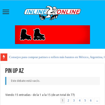
Consejos para comprar patines o rollers más baratos en México, Argentina, 
pin up az
Este debate está vacío.
Viendo 15 entradas - de la 1 a la 15 (de un total de 77)
1
2
3
4
5
6
→