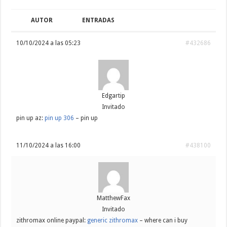
AUTOR
ENTRADAS
10/10/2024 a las 05:23
#432686
Edgartip
Invitado
pin up az:
pin up 306
– pin up
11/10/2024 a las 16:00
#438100
MatthewFax
Invitado
zithromax online paypal:
generic zithromax
– where can i buy