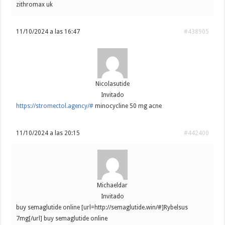
zithromax uk
11/10/2024 a las 16:47
#438905
Nicolasutide
Invitado
https://stromectol.agency/#
minocycline 50 mg acne
11/10/2024 a las 20:15
#442400
Michaeldar
Invitado
buy semaglutide online [url=http://semaglutide.win/#]Rybelsus
7mg[/url] buy semaglutide online