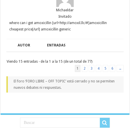
Michaeldar
Invitado
where can i get amoxicillin [url=http://amoxil.llc/#]amoxicillin
cheapest price[/url] amoxicillin generic
AUTOR
ENTRADAS
Viendo 15 entradas - de la 1 a la 15 (de un total de 77)
1
2
3
4
5
6
→
El foro ‘FORO LIBRE – OFF TOPIC’ está cerrado y no se permiten
nuevos debates ni respuestas.