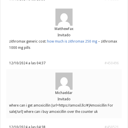
MatthewFax
Invitado
zithromax generic cost:
how much is zithromax 250 mg
– zithromax
1000 mg pills
12/10/2024 a las 04:37
#450496
Michaeldar
Invitado
where can i get amoxicillin [url=https://amoxil.llc/#]Amoxicillin For
sale[/url] where can i buy amoxicillin over the counter uk
12/10/2024 a las 04:38
#450521