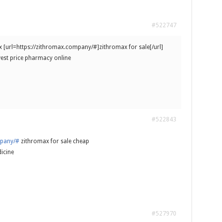
#522747
x [url=https://zithromax.company/#]zithromax for sale[/url]
est price pharmacy online
#522843
mpany/#
zithromax for sale cheap
icine
#527970