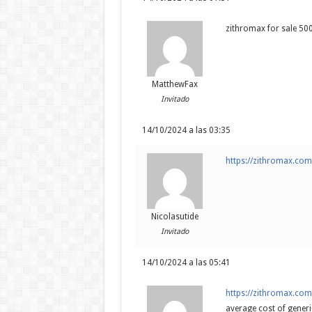
zithromax for sale 50
MatthewFax
Invitado
14/10/2024 a las 03:35
https://zithromax.co
Nicolasutide
Invitado
14/10/2024 a las 05:41
https://zithromax.co
average cost of gener