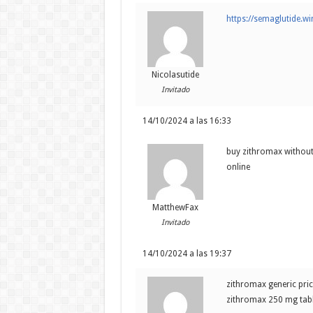
https://semaglutide.wi
Nicolasutide
Invitado
14/10/2024 a las 16:33
buy zithromax without
online
MatthewFax
Invitado
14/10/2024 a las 19:37
zithromax generic pri
zithromax 250 mg tabl