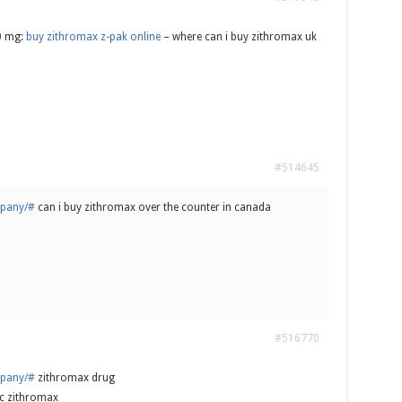
0 mg:
buy zithromax z-pak online
– where can i buy zithromax uk
#514645
mpany/#
can i buy zithromax over the counter in canada
#516770
mpany/#
zithromax drug
ic zithromax