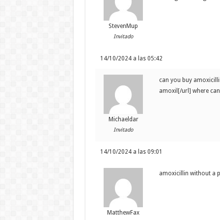
StevenMup
Invitado
14/10/2024 a las 05:42
can you buy amoxicilli
amoxil[/url] where can
Michaeldar
Invitado
14/10/2024 a las 09:01
amoxicillin without a 
MatthewFax