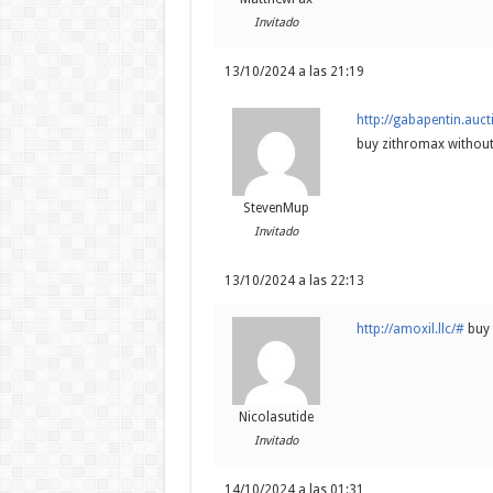
Invitado
13/10/2024 a las 21:19
http://gabapentin.auct
buy zithromax without 
StevenMup
Invitado
13/10/2024 a las 22:13
http://amoxil.llc/#
buy 
Nicolasutide
Invitado
14/10/2024 a las 01:31