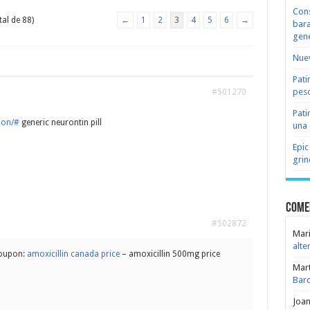
Cons
tal de 88)
←
1
2
3
4
5
6
→
bara
gene
Nuev
Pati
peso
#501270
Pati
ion/#
generic neurontin pill
una 
Epic
grin
Come
#502872
Mari
alte
coupon:
amoxicillin canada price
– amoxicillin 500mg price
Mar
Bar
Joa