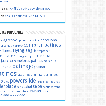
celona
rigo
en
Análisis patines Oxelo MF 500
en
Análisis patines Oxelo MF 500
etas populares
agresivo
barcelona
mm
aprender a patinar
citty
comprar patines
er
compra
comprar
flying eagle
fitness
r
freepatinar
inercia
eeskate
fusion
grand prix
jau
mejores patines
maxxum
mercadillo
patinaje
oxelo
patinar
ne
atines
patines niña
patines
powerslide
ño
pies
rampa
reparaciones
llerblade
seba
salud
salto
segunda mano
twister
mo
tornillos
truco
tutorial
urban
ocidad
video
venta