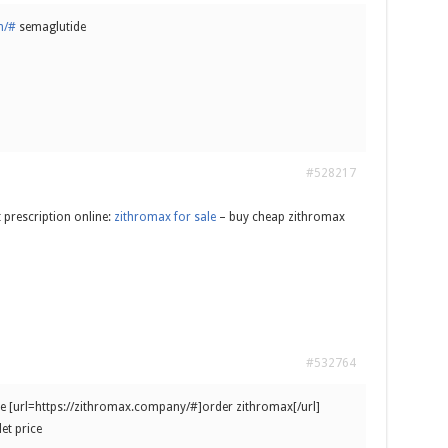
n/#
semaglutide
#528217
 prescription online:
zithromax for sale
– buy cheap zithromax
#532764
ce [url=https://zithromax.company/#]order zithromax[/url]
et price