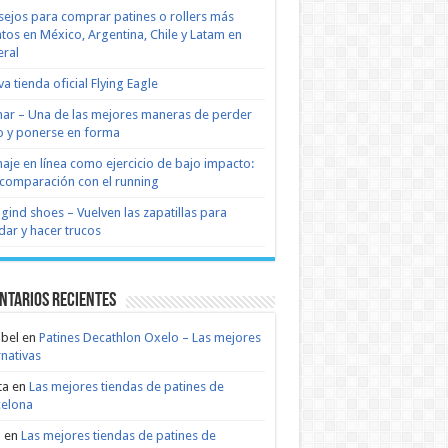
ejos para comprar patines o rollers más
tos en México, Argentina, Chile y Latam en
ral
a tienda oficial Flying Eagle
nar – Una de las mejores maneras de perder
 y ponerse en forma
naje en línea como ejercicio de bajo impacto:
comparación con el running
 gind shoes – Vuelven las zapatillas para
dar y hacer trucos
ntarios recientes
bel
en
Patines Decathlon Oxelo – Las mejores
rnativas
ta
en
Las mejores tiendas de patines de
celona
n
en
Las mejores tiendas de patines de