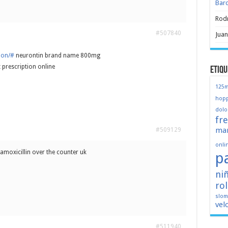
Bar
Rod
#507840
Juan
ion/#
neurontin brand name 800mg
prescription online
Etiqu
125
hopp
dolo
fr
mar
#509129
onli
amoxicillin over the counter uk
p
ni
ro
slo
vel
#511940