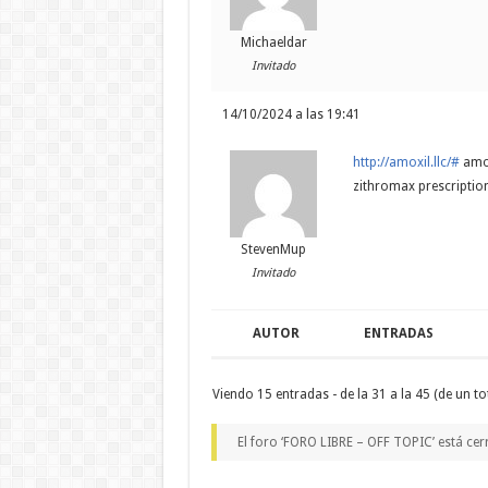
Michaeldar
Invitado
14/10/2024 a las 19:41
http://amoxil.llc/#
amox
zithromax prescription
StevenMup
Invitado
AUTOR
ENTRADAS
Viendo 15 entradas - de la 31 a la 45 (de un to
El foro ‘FORO LIBRE – OFF TOPIC’ está cer