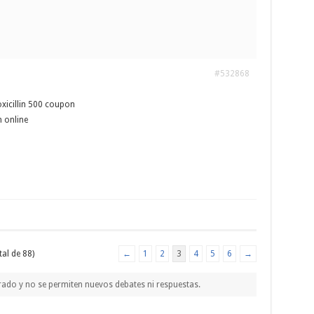
#532868
icillin 500 coupon
 online
tal de 88)
←
1
2
3
4
5
6
→
rado y no se permiten nuevos debates ni respuestas.