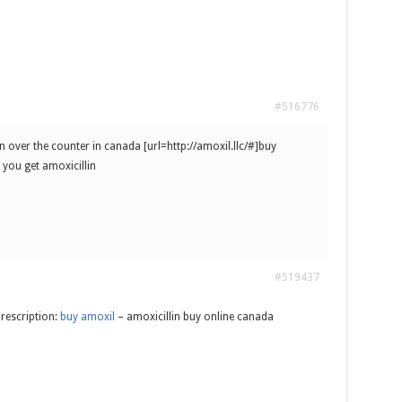
#516776
n over the counter in canada [url=http://amoxil.llc/#]buy
 you get amoxicillin
#519437
prescription:
buy amoxil
– amoxicillin buy online canada