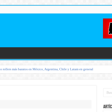
o rollers más baratos en México, Argentina, Chile y Latam en general
Artíc