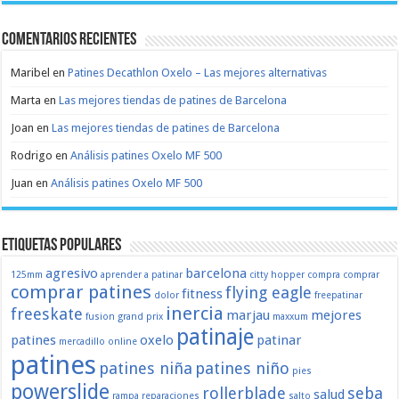
Comentarios recientes
Maribel
en
Patines Decathlon Oxelo – Las mejores alternativas
Marta
en
Las mejores tiendas de patines de Barcelona
Joan
en
Las mejores tiendas de patines de Barcelona
Rodrigo
en
Análisis patines Oxelo MF 500
Juan
en
Análisis patines Oxelo MF 500
Etiquetas populares
agresivo
barcelona
125mm
aprender a patinar
citty hopper
compra
comprar
comprar patines
flying eagle
fitness
dolor
freepatinar
inercia
freeskate
marjau
mejores
fusion
grand prix
maxxum
patinaje
patines
oxelo
patinar
mercadillo
online
patines
patines niña
patines niño
pies
powerslide
rollerblade
seba
salud
rampa
reparaciones
salto