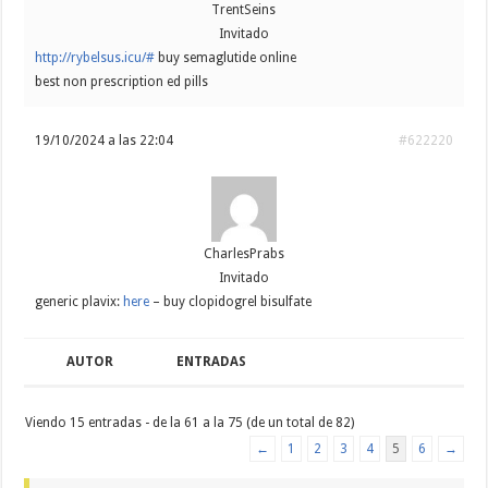
TrentSeins
Invitado
http://rybelsus.icu/#
buy semaglutide online
best non prescription ed pills
19/10/2024 a las 22:04
#622220
CharlesPrabs
Invitado
generic plavix:
here
– buy clopidogrel bisulfate
AUTOR
ENTRADAS
Viendo 15 entradas - de la 61 a la 75 (de un total de 82)
←
1
2
3
4
5
6
→