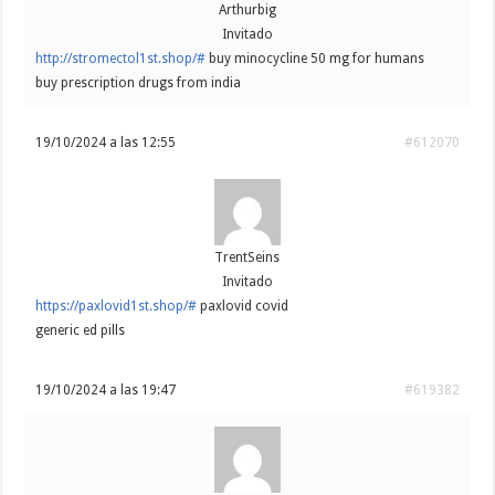
Arthurbig
Invitado
http://stromectol1st.shop/#
buy minocycline 50 mg for humans
buy prescription drugs from india
19/10/2024 a las 12:55
#612070
TrentSeins
Invitado
https://paxlovid1st.shop/#
paxlovid covid
generic ed pills
19/10/2024 a las 19:47
#619382