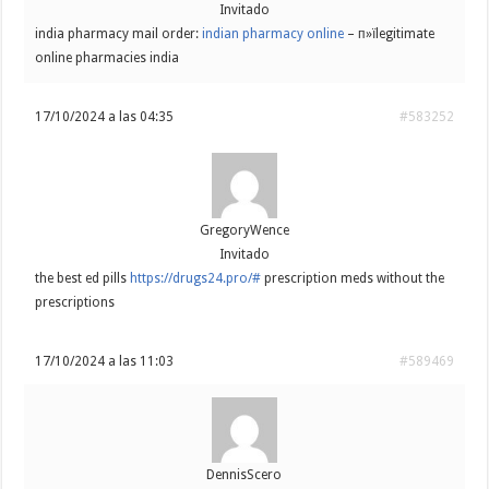
Invitado
india pharmacy mail order:
indian pharmacy online
– п»їlegitimate
online pharmacies india
17/10/2024 a las 04:35
#583252
GregoryWence
Invitado
the best ed pills
https://drugs24.pro/#
prescription meds without the
prescriptions
17/10/2024 a las 11:03
#589469
DennisScero