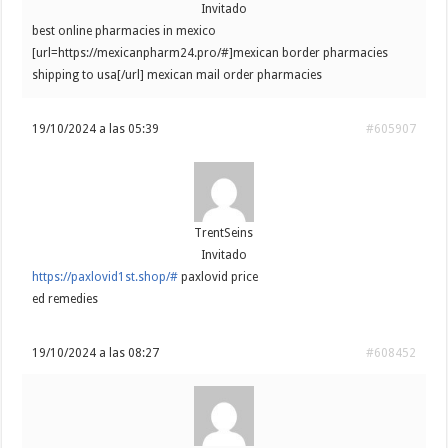
Invitado
best online pharmacies in mexico
[url=https://mexicanpharm24.pro/#]mexican border pharmacies
shipping to usa[/url] mexican mail order pharmacies
19/10/2024 a las 05:39
#605907
TrentSeins
Invitado
https://paxlovid1st.shop/#
paxlovid price
ed remedies
19/10/2024 a las 08:27
#608452