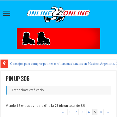
Consejos para comprar patines o rollers más baratos en México, Argentina, 
pin up 306
Este debate está vacío.
Viendo 15 entradas - de la 61 a la 75 (de un total de 82)
←
1
2
3
4
5
6
→