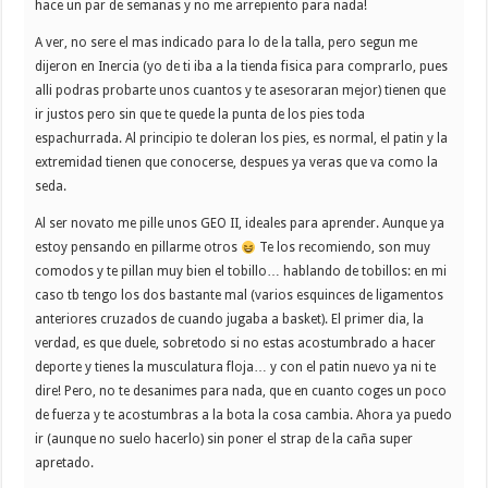
hace un par de semanas y no me arrepiento para nada!
A ver, no sere el mas indicado para lo de la talla, pero segun me
dijeron en Inercia (yo de ti iba a la tienda fisica para comprarlo, pues
alli podras probarte unos cuantos y te asesoraran mejor) tienen que
ir justos pero sin que te quede la punta de los pies toda
espachurrada. Al principio te doleran los pies, es normal, el patin y la
extremidad tienen que conocerse, despues ya veras que va como la
seda.
Al ser novato me pille unos GEO II, ideales para aprender. Aunque ya
estoy pensando en pillarme otros
Te los recomiendo, son muy
comodos y te pillan muy bien el tobillo… hablando de tobillos: en mi
caso tb tengo los dos bastante mal (varios esquinces de ligamentos
anteriores cruzados de cuando jugaba a basket). El primer dia, la
verdad, es que duele, sobretodo si no estas acostumbrado a hacer
deporte y tienes la musculatura floja… y con el patin nuevo ya ni te
dire! Pero, no te desanimes para nada, que en cuanto coges un poco
de fuerza y te acostumbras a la bota la cosa cambia. Ahora ya puedo
ir (aunque no suelo hacerlo) sin poner el strap de la caña super
apretado.