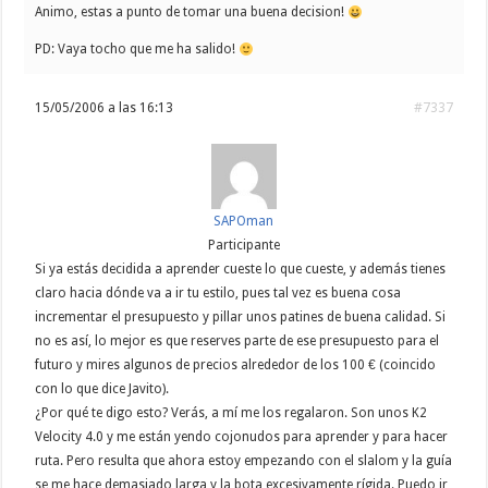
Animo, estas a punto de tomar una buena decision!
PD: Vaya tocho que me ha salido!
15/05/2006 a las 16:13
#7337
SAPOman
Participante
Si ya estás decidida a aprender cueste lo que cueste, y además tienes
claro hacia dónde va a ir tu estilo, pues tal vez es buena cosa
incrementar el presupuesto y pillar unos patines de buena calidad. Si
no es así, lo mejor es que reserves parte de ese presupuesto para el
futuro y mires algunos de precios alrededor de los 100 € (coincido
con lo que dice Javito).
¿Por qué te digo esto? Verás, a mí me los regalaron. Son unos K2
Velocity 4.0 y me están yendo cojonudos para aprender y para hacer
ruta. Pero resulta que ahora estoy empezando con el slalom y la guía
se me hace demasiado larga y la bota excesivamente rígida. Puedo ir