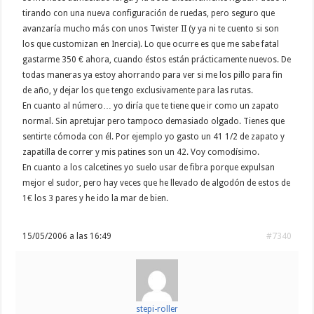
tirando con una nueva configuración de ruedas, pero seguro que
avanzaría mucho más con unos Twister II (y ya ni te cuento si son
los que customizan en Inercia). Lo que ocurre es que me sabe fatal
gastarme 350 € ahora, cuando éstos están prácticamente nuevos. De
todas maneras ya estoy ahorrando para ver si me los pillo para fin
de año, y dejar los que tengo exclusivamente para las rutas.
En cuanto al número… yo diría que te tiene que ir como un zapato
normal. Sin apretujar pero tampoco demasiado olgado. Tienes que
sentirte cómoda con él. Por ejemplo yo gasto un 41 1/2 de zapato y
zapatilla de correr y mis patines son un 42. Voy comodísimo.
En cuanto a los calcetines yo suelo usar de fibra porque expulsan
mejor el sudor, pero hay veces que he llevado de algodón de estos de
1€ los 3 pares y he ido la mar de bien.
15/05/2006 a las 16:49
#7340
stepi-roller