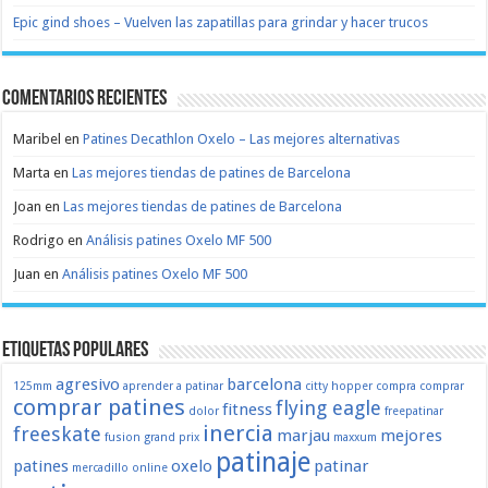
Epic gind shoes – Vuelven las zapatillas para grindar y hacer trucos
Comentarios recientes
Maribel
en
Patines Decathlon Oxelo – Las mejores alternativas
Marta
en
Las mejores tiendas de patines de Barcelona
Joan
en
Las mejores tiendas de patines de Barcelona
Rodrigo
en
Análisis patines Oxelo MF 500
Juan
en
Análisis patines Oxelo MF 500
Etiquetas populares
agresivo
barcelona
125mm
aprender a patinar
citty hopper
compra
comprar
comprar patines
flying eagle
fitness
dolor
freepatinar
inercia
freeskate
marjau
mejores
fusion
grand prix
maxxum
patinaje
patines
oxelo
patinar
mercadillo
online