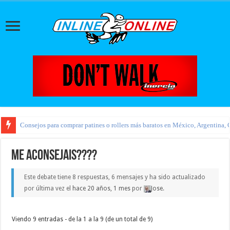
Consejos para comprar patines o rollers más baratos en México, Argentina, 
Nueva tienda oficial Flying Eagle
Me aconsejais????
Este debate tiene 8 respuestas, 6 mensajes y ha sido actualizado
por última vez el
hace 20 años, 1 mes
por
Jose
.
Viendo 9 entradas - de la 1 a la 9 (de un total de 9)