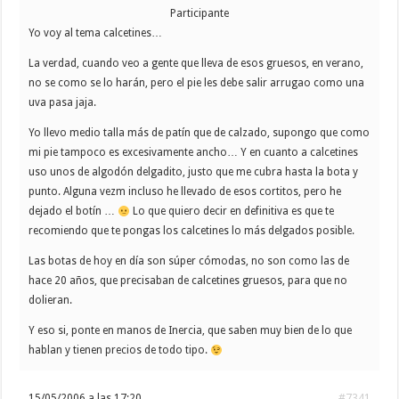
Participante
Yo voy al tema calcetines…
La verdad, cuando veo a gente que lleva de esos gruesos, en verano,
no se como se lo harán, pero el pie les debe salir arrugao como una
uva pasa jaja.
Yo llevo medio talla más de patín que de calzado, supongo que como
mi pie tampoco es excesivamente ancho… Y en cuanto a calcetines
uso unos de algodón delgadito, justo que me cubra hasta la bota y
punto. Alguna vezm incluso he llevado de esos cortitos, pero he
dejado el botín …
Lo que quiero decir en definitiva es que te
recomiendo que te pongas los calcetines lo más delgados posible.
Las botas de hoy en día son súper cómodas, no son como las de
hace 20 años, que precisaban de calcetines gruesos, para que no
dolieran.
Y eso si, ponte en manos de Inercia, que saben muy bien de lo que
hablan y tienen precios de todo tipo.
15/05/2006 a las 17:20
#7341