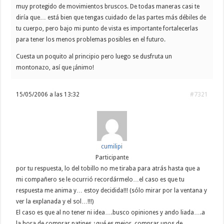
muy protegido de movimientos bruscos. De todas maneras casi te
diría que… está bien que tengas cuidado de las partes más débiles de
tu cuerpo, pero bajo mi punto de vista es importante fortalecerlas
para tener los menos problemas posibles en el futuro.
Cuesta un poquito al principio pero luego se dusfruta un
montonazo, así que ¡ánimo!
15/05/2006 a las 13:32
#7321
cumilipi
Participante
por tu respuesta, lo del tobillo no me tiraba para atrás hasta que a
mi compañero se le ocurrió recordármelo…el caso es que tu
respuesta me anima y… estoy decidida!!! (sólo mirar por la ventana y
ver la explanada y el sol…!!!)
El caso es que al no tener ni idea….busco opiniones y ando liada….a
la hora de comprar patines ¿qué es mejor, comprar unos de