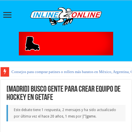
Consejos para comprar patines o rollers más baratos en México, Argentina, 
[MADRID] busco gente para crear equipo de
hockey en getafe
Este debate tiene 1 respuesta, 2 mensajes y ha sido actualizado
por última vez el
hace 20 años, 1 mes
por
geme
.