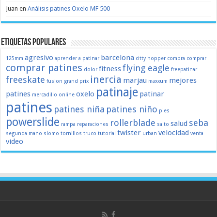
Juan
en
Análisis patines Oxelo MF 500
Etiquetas populares
agresivo
barcelona
125mm
aprender a patinar
citty hopper
compra
comprar
comprar patines
flying eagle
fitness
dolor
freepatinar
inercia
freeskate
marjau
mejores
fusion
grand prix
maxxum
patinaje
patines
oxelo
patinar
mercadillo
online
patines
patines niña
patines niño
pies
powerslide
rollerblade
seba
salud
rampa
reparaciones
salto
twister
velocidad
segunda mano
slomo
tornillos
truco
tutorial
urban
venta
video