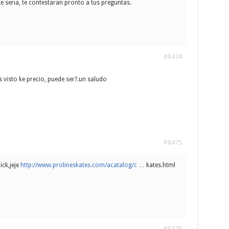
 seria, te contestaran pronto a tus preguntas.
#8474
visto ke precio, puede ser?.un saludo
#8475
ick,jeje
http://www.prolineskates.com/acatalog/c
… kates.html
#8479