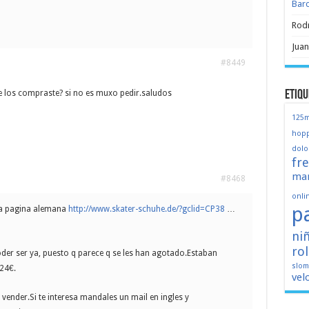
Bar
Rod
Juan
#8449
Etiqu
 los compraste? si no es muxo pedir.saludos
125
hopp
dolo
fr
mar
#8468
onli
p
ta pagina alemana
http://www.skater-schuhe.de/?gclid=CP38
…
ni
ro
der ser ya, puesto q parece q se les han agotado.Estaban
slo
24€.
vel
 vender.Si te interesa mandales un mail en ingles y