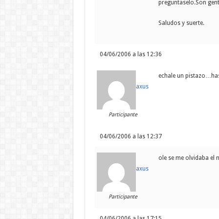
preguntaselo.Son gente
Saludos y suerte.
04/06/2006 a las 12:36
echale un pistazo…has 
axus
Participante
04/06/2006 a las 12:37
ole se me olvidaba el n
axus
Participante
04/06/2006 a las 17:15