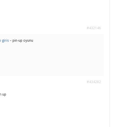
#432146
 giris
– pin-up oyunu
#434282
n up