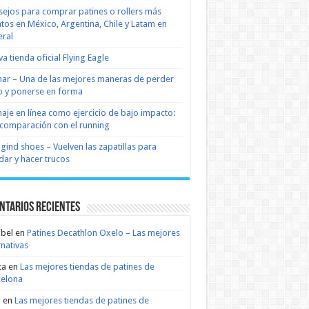
ejos para comprar patines o rollers más
tos en México, Argentina, Chile y Latam en
ral
a tienda oficial Flying Eagle
nar – Una de las mejores maneras de perder
 y ponerse en forma
naje en línea como ejercicio de bajo impacto:
comparación con el running
 gind shoes – Vuelven las zapatillas para
dar y hacer trucos
ntarios recientes
bel
en
Patines Decathlon Oxelo – Las mejores
rnativas
ta
en
Las mejores tiendas de patines de
celona
n
en
Las mejores tiendas de patines de