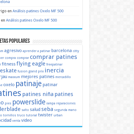
celona
rigo
en
Análisis patines Oxelo MF 500
en
Análisis patines Oxelo MF 500
etas populares
agresivo
barcelona
mm
aprender a patinar
citty
comprar patines
er
compra
comprar
flying eagle
fitness
r
freepatinar
inercia
eeskate
fusion
grand prix
jau
mejores patines
maxxum
mercadillo
patinaje
oxelo
patinar
ne
atines
patines niña
patines
powerslide
ño
pies
rampa
reparaciones
llerblade
seba
salud
salto
segunda mano
twister
mo
tornillos
truco
tutorial
urban
ocidad
video
venta