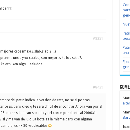
Cons
l de 11)
bara
gene
Nuev
Pati
peso
#8251
Pati
s mejores crossmax(3,slab,slab 2…),
una 
rarme unos yno cuales, son mejores ke los seba?.
Epic
io ke expliken algo…saludos
grin
Come
#8439
Mari
mbre del patin indica la version de este, no se si podras
alte
riores, pero creo q te será dificil de encontrar.Ahora van por el
Mar
005, no se si habran sacado ya el correspondiente al 2006.Yo
Bar
 sl y me van de lujo.La bota es la misma pero con alguna
s cambia, es 4x 80 «rockeable»
Joa