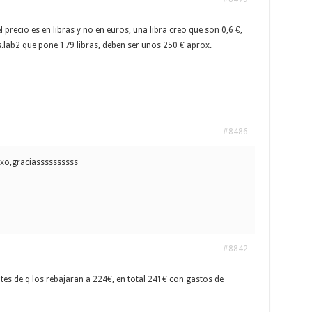
 precio es en libras y no en euros, una libra creo que son 0,6 €,
s.lab2 que pone 179 libras, deben ser unos 250 € aprox.
#8486
xo,graciassssssssss
#8842
antes de q los rebajaran a 224€, en total 241€ con gastos de