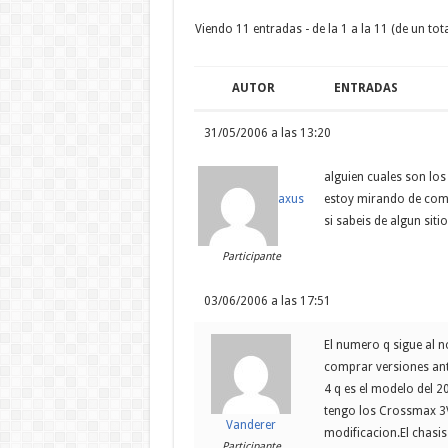
Viendo 11 entradas - de la 1 a la 11 (de un tota
AUTOR
ENTRADAS
31/05/2006 a las 13:20
alguien cuales son lo
estoy mirando de comp
axus
si sabeis de algun sit
Participante
03/06/2006 a las 17:51
El numero q sigue al no
comprar versiones ante
4 q es el modelo del 2
tengo los Crossmax 3V
Vanderer
modificacion.El chasi
Participante