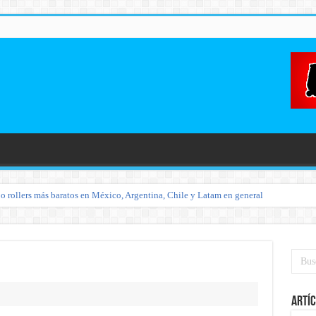
o rollers más baratos en México, Argentina, Chile y Latam en general
Artíc