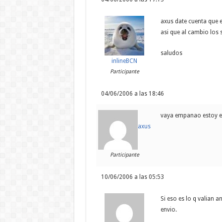
axus date cuenta que el
asi que al cambio los 
saludos
inlineBCN
Participante
04/06/2006 a las 18:46
vaya empanao estoy e
axus
Participante
10/06/2006 a las 05:53
Si eso es lo q valian 
envio.