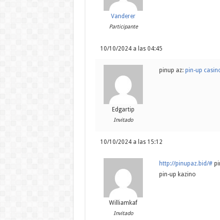
Vanderer
Participante
10/10/2024 a las 04:45
pinup az:
pin-up casino
Edgartip
Invitado
10/10/2024 a las 15:12
http://pinupaz.bid/#
pi
pin-up kazino
Williamkaf
Invitado