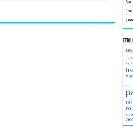
Bar
Rod
Juan
Etiqu
125
hopp
dolo
fr
mar
onli
p
ni
ro
slo
vel