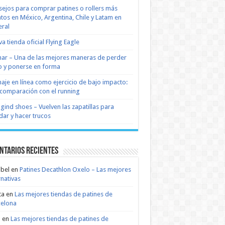
ejos para comprar patines o rollers más
tos en México, Argentina, Chile y Latam en
ral
a tienda oficial Flying Eagle
nar – Una de las mejores maneras de perder
 y ponerse en forma
naje en línea como ejercicio de bajo impacto:
comparación con el running
 gind shoes – Vuelven las zapatillas para
dar y hacer trucos
ntarios recientes
bel
en
Patines Decathlon Oxelo – Las mejores
rnativas
ta
en
Las mejores tiendas de patines de
celona
n
en
Las mejores tiendas de patines de