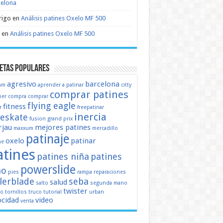
celona
rigo
en
Análisis patines Oxelo MF 500
en
Análisis patines Oxelo MF 500
etas populares
agresivo
barcelona
mm
aprender a patinar
citty
comprar patines
er
compra
comprar
flying eagle
fitness
r
freepatinar
inercia
eeskate
fusion
grand prix
jau
mejores patines
maxxum
mercadillo
patinaje
oxelo
patinar
ne
atines
patines niña
patines
powerslide
ño
pies
rampa
reparaciones
llerblade
seba
salud
salto
segunda mano
twister
mo
tornillos
truco
tutorial
urban
ocidad
video
venta