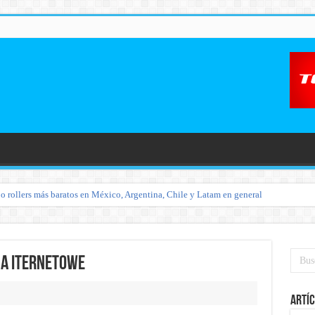
o rollers más baratos en México, Argentina, Chile y Latam en general
a iternetowe
Artíc