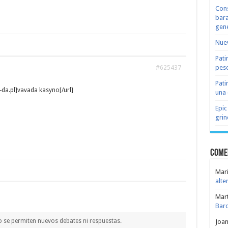
Cons
bara
gene
Nuev
Pati
peso
#625437
Pati
a-da.pl]vavada kasyno[/url]
una 
Epic
grin
Come
Mari
alte
Mar
Bar
o se permiten nuevos debates ni respuestas.
Joa