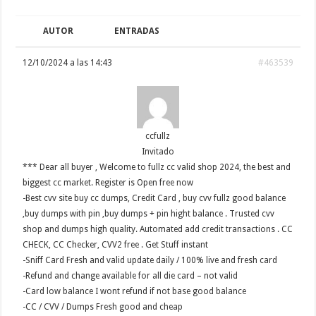
AUTOR
ENTRADAS
12/10/2024 a las 14:43
#463539
ccfullz
Invitado
*** Dear all buyer , Welcome to fullz cc valid shop 2024, the best and
biggest cc market. Register is Open free now
-Best cvv site buy cc dumps, Credit Card , buy cvv fullz good balance
,buy dumps with pin ,buy dumps + pin hight balance . Trusted cvv
shop and dumps high quality. Automated add credit transactions . CC
CHECK, CC Checker, CVV2 free . Get Stuff instant
-Sniff Card Fresh and valid update daily / 100% live and fresh card
-Refund and change available for all die card – not valid
-Card low balance I wont refund if not base good balance
-CC / CVV / Dumps Fresh good and cheap