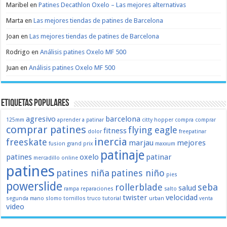
Maribel
en
Patines Decathlon Oxelo – Las mejores alternativas
Marta
en
Las mejores tiendas de patines de Barcelona
Joan
en
Las mejores tiendas de patines de Barcelona
Rodrigo
en
Análisis patines Oxelo MF 500
Juan
en
Análisis patines Oxelo MF 500
Etiquetas populares
agresivo
barcelona
125mm
aprender a patinar
citty hopper
compra
comprar
comprar patines
flying eagle
fitness
dolor
freepatinar
inercia
freeskate
marjau
mejores
fusion
grand prix
maxxum
patinaje
patines
oxelo
patinar
mercadillo
online
patines
patines niña
patines niño
pies
powerslide
rollerblade
seba
salud
rampa
reparaciones
salto
twister
velocidad
segunda mano
slomo
tornillos
truco
tutorial
urban
venta
video