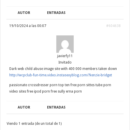
AUTOR
ENTRADAS
19/10/2024 a las 00:07
#604638
javierfy11
Invitado
Dark web child abuse image site with 400 000 members taken down
http://wcpclub-fun-time.video.instasexyblog.com/?kenzie-bridget
passionate crossdresser porn top ten free porn sittes tube porn
video sites free ipod porn free sully erna porn
AUTOR
ENTRADAS
Viendo 1 entrada (de un total de 1)