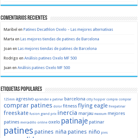
Comentarios recientes
Maribel
en
Patines Decathlon Oxelo – Las mejores alternativas
Marta
en
Las mejores tiendas de patines de Barcelona
Joan
en
Las mejores tiendas de patines de Barcelona
Rodrigo
en
Análisis patines Oxelo MF 500
Juan
en
Análisis patines Oxelo MF 500
Etiquetas populares
agresivo
barcelona
125mm
aprender a patinar
citty hopper
compra
comprar
comprar patines
flying eagle
fitness
dolor
freepatinar
inercia
freeskate
marjau
mejores
fusion
grand prix
maxxum
patinaje
patines
oxelo
patinar
mercadillo
online
patines
patines niña
patines niño
pies