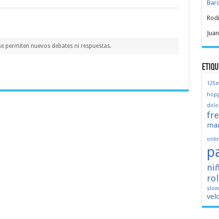
Bar
Rod
Juan
se permiten nuevos debates ni respuestas.
Etiqu
125
hopp
dolo
fr
mar
onli
p
ni
ro
slo
vel