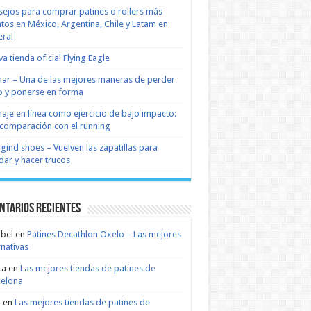
ejos para comprar patines o rollers más
tos en México, Argentina, Chile y Latam en
ral
a tienda oficial Flying Eagle
nar – Una de las mejores maneras de perder
 y ponerse en forma
naje en línea como ejercicio de bajo impacto:
comparación con el running
 gind shoes – Vuelven las zapatillas para
dar y hacer trucos
ntarios recientes
bel
en
Patines Decathlon Oxelo – Las mejores
rnativas
ta
en
Las mejores tiendas de patines de
celona
n
en
Las mejores tiendas de patines de