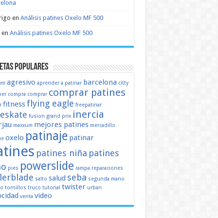
celona
rigo
en
Análisis patines Oxelo MF 500
en
Análisis patines Oxelo MF 500
etas populares
agresivo
barcelona
mm
aprender a patinar
citty
comprar patines
er
compra
comprar
flying eagle
fitness
r
freepatinar
inercia
eeskate
fusion
grand prix
jau
mejores patines
maxxum
mercadillo
patinaje
oxelo
patinar
ne
atines
patines niña
patines
powerslide
ño
pies
rampa
reparaciones
llerblade
seba
salud
salto
segunda mano
twister
mo
tornillos
truco
tutorial
urban
ocidad
video
venta