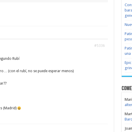
Cons
bara
gene
Nuev
Pati
peso
#5336
Pati
una 
segundo Rubí
Epic
grin
o… (con el rubí, no se puede esperar menos)
ar??
Come
Mari
alte
os (Madrid)
Mar
Bar
Joa