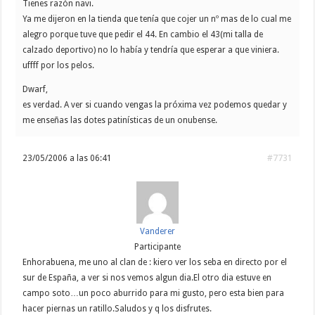
Tienes razón navi.
Ya me dijeron en la tienda que tenía que cojer un nº mas de lo cual me
alegro porque tuve que pedir el 44. En cambio el 43(mi talla de
calzado deportivo) no lo había y tendría que esperar a que viniera.
uffff por los pelos.
Dwarf,
es verdad. A ver si cuando vengas la próxima vez podemos quedar y
me enseñas las dotes patinísticas de un onubense.
23/05/2006 a las 06:41
#7731
Vanderer
Participante
Enhorabuena, me uno al clan de : kiero ver los seba en directo por el
sur de España, a ver si nos vemos algun dia.El otro dia estuve en
campo soto…un poco aburrido para mi gusto, pero esta bien para
hacer piernas un ratillo.Saludos y q los disfrutes.