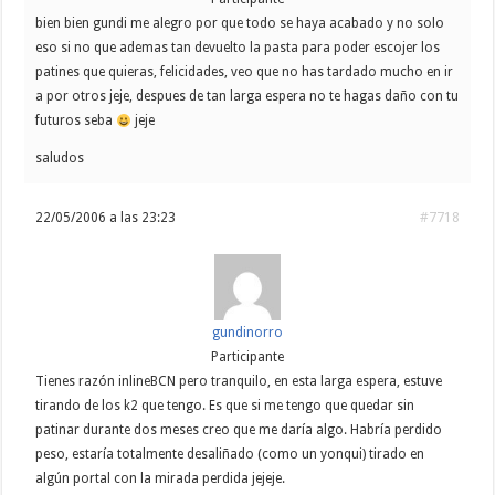
bien bien gundi me alegro por que todo se haya acabado y no solo
eso si no que ademas tan devuelto la pasta para poder escojer los
patines que quieras, felicidades, veo que no has tardado mucho en ir
a por otros jeje, despues de tan larga espera no te hagas daño con tu
futuros seba
jeje
saludos
22/05/2006 a las 23:23
#7718
gundinorro
Participante
Tienes razón inlineBCN pero tranquilo, en esta larga espera, estuve
tirando de los k2 que tengo. Es que si me tengo que quedar sin
patinar durante dos meses creo que me daría algo. Habría perdido
peso, estaría totalmente desaliñado (como un yonqui) tirado en
algún portal con la mirada perdida jejeje.