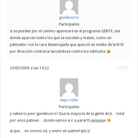
gundinorro
Participante
si se pierden por el camino apareceré en el programa GENTE, ese
donde aparcen todos los que se suicidan y matan, como un
patinador con la cara desencajada que aparció en medio de la N-IV
por dirección contraria lanzándose contra los vehículos
23/05/2006 a las 14:22
#7747
stepi-roller
Participante
y sabes lo peor gundinorro? Que la mayoría de la gente dirá… total
por unos patines… donde vamos a ir a parar!!! jajajajaja
ej que… no somos ná, y meno sin patine! tp(( ((