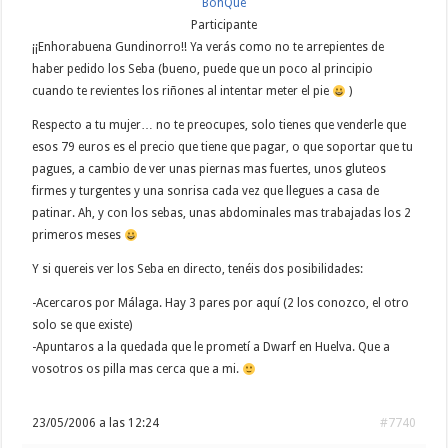
BohQue
Participante
¡¡Enhorabuena Gundinorro!! Ya verás como no te arrepientes de
haber pedido los Seba (bueno, puede que un poco al principio
cuando te revientes los riñones al intentar meter el pie
)
Respecto a tu mujer… no te preocupes, solo tienes que venderle que
esos 79 euros es el precio que tiene que pagar, o que soportar que tu
pagues, a cambio de ver unas piernas mas fuertes, unos gluteos
firmes y turgentes y una sonrisa cada vez que llegues a casa de
patinar. Ah, y con los sebas, unas abdominales mas trabajadas los 2
primeros meses
Y si quereis ver los Seba en directo, tenéis dos posibilidades:
-Acercaros por Málaga. Hay 3 pares por aquí (2 los conozco, el otro
solo se que existe)
-Apuntaros a la quedada que le prometí a Dwarf en Huelva. Que a
vosotros os pilla mas cerca que a mi.
23/05/2006 a las 12:24
#7740