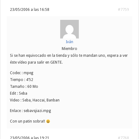
23/05/2006 a las 16:58
#7759
Iván
Miembro
Si se han equivocado en la tienda y sólo te mandan uno, espera a ver
éste vídeo para salir en GENTE.
Codec : mpeg
Tiempo : 4’52
Tamaño : 60 Mo
Edit : Seba
Video : Seba, Haozai, Banban
Enlace :
sebavsjiazi.mpg
Con un patin sobra!!
23/05/2006 a las 19:21
#7768