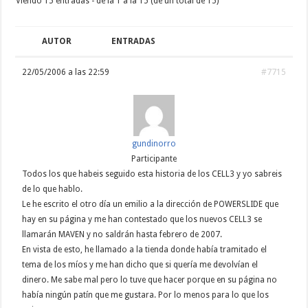
Viendo 15 entradas - de la 1 a la 15 (de un total de 15)
AUTOR
ENTRADAS
22/05/2006 a las 22:59
#7715
gundinorro
Participante
Todos los que habeis seguido esta historia de los CELL3 y yo sabreis
de lo que hablo.
Le he escrito el otro día un emilio a la dirección de POWERSLIDE que
hay en su página y me han contestado que los nuevos CELL3 se
llamarán MAVEN y no saldrán hasta febrero de 2007.
En vista de esto, he llamado a la tienda donde había tramitado el
tema de los míos y me han dicho que si quería me devolvían el
dinero. Me sabe mal pero lo tuve que hacer porque en su página no
había ningún patín que me gustara. Por lo menos para lo que los