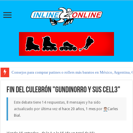
Consejos para comprar patines o rollers más baratos en México, Argentina, 
Fin del culebrón "Gundinorro y sus CELL3"
Este debate tiene 14 respuestas, 8 mensajes y ha sido
actualizado por última vez el
hace 20 años, 1 mes
por
Carles
Bial
.