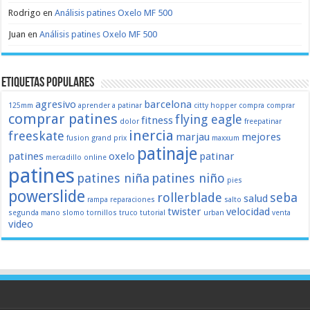
Rodrigo
en
Análisis patines Oxelo MF 500
Juan
en
Análisis patines Oxelo MF 500
Etiquetas populares
agresivo
barcelona
125mm
aprender a patinar
citty hopper
compra
comprar
comprar patines
flying eagle
fitness
dolor
freepatinar
inercia
freeskate
marjau
mejores
fusion
grand prix
maxxum
patinaje
patines
oxelo
patinar
mercadillo
online
patines
patines niña
patines niño
pies
powerslide
rollerblade
seba
salud
rampa
reparaciones
salto
twister
velocidad
segunda mano
slomo
tornillos
truco
tutorial
urban
venta
video