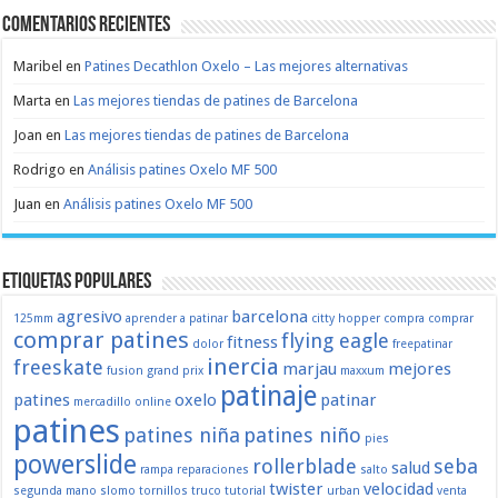
Comentarios recientes
Maribel
en
Patines Decathlon Oxelo – Las mejores alternativas
Marta
en
Las mejores tiendas de patines de Barcelona
Joan
en
Las mejores tiendas de patines de Barcelona
Rodrigo
en
Análisis patines Oxelo MF 500
Juan
en
Análisis patines Oxelo MF 500
Etiquetas populares
agresivo
barcelona
125mm
aprender a patinar
citty hopper
compra
comprar
comprar patines
flying eagle
fitness
dolor
freepatinar
inercia
freeskate
marjau
mejores
fusion
grand prix
maxxum
patinaje
patines
oxelo
patinar
mercadillo
online
patines
patines niña
patines niño
pies
powerslide
rollerblade
seba
salud
rampa
reparaciones
salto
twister
velocidad
segunda mano
slomo
tornillos
truco
tutorial
urban
venta