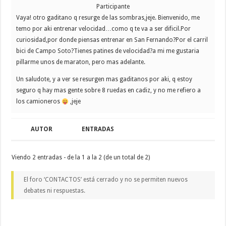
Participante
Vaya! otro gaditano q resurge de las sombras,jeje. Bienvenido, me
temo por aki entrenar velocidad…como q te va a ser dificil.Por
curiosidad,por donde piensas entrenar en San Fernando?Por el carril
bici de Campo Soto?Tienes patines de velocidad?a mi me gustaria
pillarme unos de maraton, pero mas adelante.
Un saludote, y a ver se resurgen mas gaditanos por aki, q estoy
seguro q hay mas gente sobre 8 ruedas en cadiz, y no me refiero a
los camioneros
,jeje
AUTOR
ENTRADAS
Viendo 2 entradas - de la 1 a la 2 (de un total de 2)
El foro ‘CONTACTOS’ está cerrado y no se permiten nuevos
debates ni respuestas.