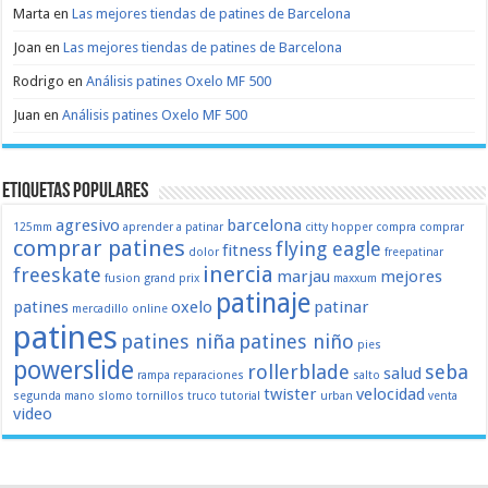
Marta
en
Las mejores tiendas de patines de Barcelona
Joan
en
Las mejores tiendas de patines de Barcelona
Rodrigo
en
Análisis patines Oxelo MF 500
Juan
en
Análisis patines Oxelo MF 500
Etiquetas populares
agresivo
barcelona
125mm
aprender a patinar
citty hopper
compra
comprar
comprar patines
flying eagle
fitness
dolor
freepatinar
inercia
freeskate
marjau
mejores
fusion
grand prix
maxxum
patinaje
patines
oxelo
patinar
mercadillo
online
patines
patines niña
patines niño
pies
powerslide
rollerblade
seba
salud
rampa
reparaciones
salto
twister
velocidad
segunda mano
slomo
tornillos
truco
tutorial
urban
venta
video