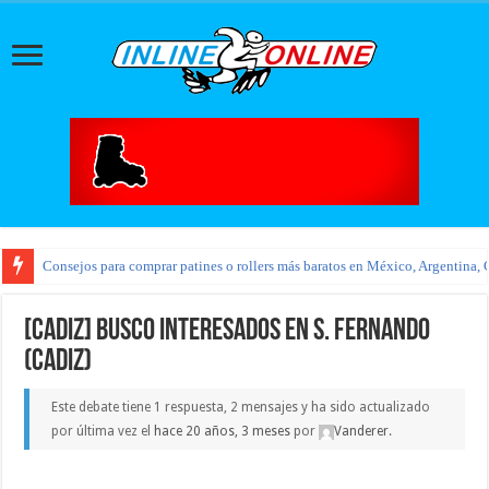
Consejos para comprar patines o rollers más baratos en México, Argentina, 
[CADIZ] BUSCO INTERESADOS EN S. FERNANDO
(CADIZ)
Este debate tiene 1 respuesta, 2 mensajes y ha sido actualizado
por última vez el
hace 20 años, 3 meses
por
Vanderer
.